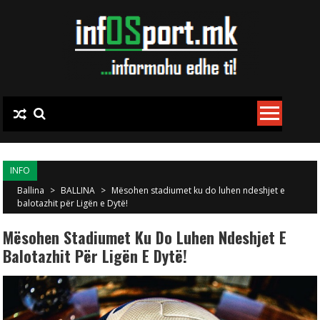
Skip to content
INFO
Ballina
>
BALLINA
>
Mësohen stadiumet ku do luhen ndeshjet e
balotazhit për Ligën e Dytë!
Mësohen Stadiumet Ku Do Luhen Ndeshjet E
Balotazhit Për Ligën E Dytë!