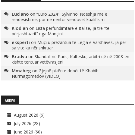
Luciano
on
“Euro 2024”, Sylvinho: Ndeshja më e
rëndësishme, por në nëntor vendoset kualifikimi
Klodian
on
Lista përfundimtare e Italisë, ja tre “të
përjashtuarit” nga Mançini
eksperti
on
Muçi u prezantua te Legia e Varshavës, ja për
sa vite ka nënshkruar
Bradva
on
Skandali në Paris, Kultesku, arbitri që në 2008-ën
kishte tentuar vetëvrasjen!
Mmabeg
on
Gjejnë pikën e dobët të Khabib
Nurmagomedov (VIDEO)
ARKIVI
August 2026
(6)
July 2026
(28)
June 2026
(60)