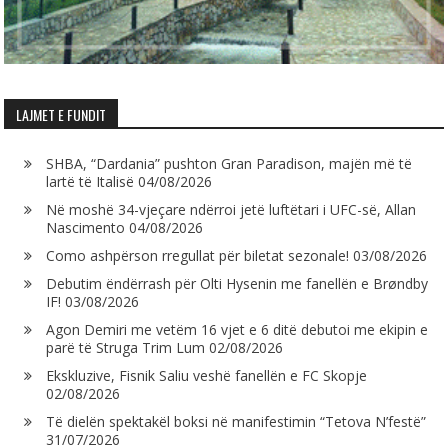
LAJMET E FUNDIT
SHBA, “Dardania” pushton Gran Paradison, majën më të
lartë të Italisë
04/08/2026
Në moshë 34-vjeçare ndërroi jetë luftëtari i UFC-së, Allan
Nascimento
04/08/2026
Como ashpërson rregullat për biletat sezonale!
03/08/2026
Debutim ëndërrash për Olti Hysenin me fanellën e Brøndby
IF!
03/08/2026
Agon Demiri me vetëm 16 vjet e 6 ditë debutoi me ekipin e
parë të Struga Trim Lum
02/08/2026
Ekskluzive, Fisnik Saliu veshë fanellën e FC Skopje
02/08/2026
Të dielën spektakël boksi në manifestimin “Tetova N’festë”
31/07/2026