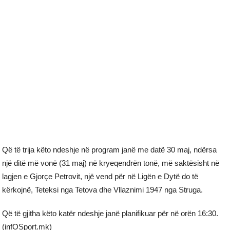
Që të trija këto ndeshje në program janë me datë 30 maj, ndërsa
një ditë më vonë (31 maj) në kryeqendrën tonë, më saktësisht në
lagjen e Gjorçe Petrovit, një vend për në Ligën e Dytë do të
kërkojnë, Teteksi nga Tetova dhe Vllaznimi 1947 nga Struga.
Që të gjitha këto katër ndeshje janë planifikuar për në orën 16:30.
(infOSport.mk)