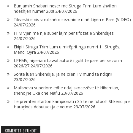
Bunjamin Shabani nesër me Struga Trim Lum zhvillon
ndeshjen numër 200!
24/07/2026
Tikveshi e nis vrrullshëm sezonin e ri në Ligën e Parë (VIDEO)
24/07/2026
FFM vjen me një super lajm për tifozët e Shkëndijës!
24/07/2026
Ekipi i Struga Trim Lum u mirëprit nga numri 1 i Strugës,
Mendi Qyra
24/07/2026
LPFMV, nigeriani Lawal autorë i golit të parë për sezonin
2026/27
24/07/2026
Sonte luan Shkëndija, ja në cilën TV mund ta ndiqni!
23/07/2026
Malisheva superiore edhe ndaj skocezëve të Hibernian,
shënojnë Uka dhe Nafiu
23/07/2026
Të premtën starton kampionati i 35-të në futboll! Shkëndija e
Haraçinës debutuesja e vetme
23/07/2026
KOMENTET E FUNDIT