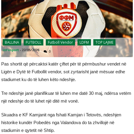
BALLINA
FUTBOLL
Futboll Vendor
LDFM
TOP LAJME
infosport
-
22/05/2026
0
Pas shortit që përcaktoi katër çiftet për të përmbushur vendet në
Ligën e Dytë të Futbollit vendor, sot zyrtarisht janë mësuar edhe
stadiumet ku do të luhen këto ndeshje.
Tre ndeshje janë planifikuar të luhen me datë 30 maj, ndërsa vetëm
një ndeshje do të luhet një ditë më vonë.
Skuadra e KF Kamjanit nga fshati Kamjan i Tetovës, ndeshjen
historike kundër Pobedës nga Valandova do ta zhvillojë në
stadiumin e qytetit në Shtip.