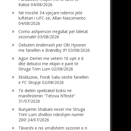
Italisë
04/08/2026
Në moshë 34-vjeçare ndërroi jetë
luftëtari i UFC-së, Allan Nascimento
04/08/2026
Como ashpërson rregullat për biletat
sezonale!
03/08/2026
Debutim ëndërrash për Olti Hysenin
me fanellën e Brøndby IF!
03/08/2026
Agon Demiri me vetëm 16 vjet e 6
ditë debutoi me ekipin e parë të
Struga Trim Lum
02/08/2026
Ekskluzive, Fisnik Saliu veshë fanellën
e FC Skopje
02/08/2026
Të dielën spektakël boksi në
manifestimin “Tetova N’festë”
31/07/2026
Bunjamin Shabani nesër me Struga
Trim Lum zhvillon ndeshjen numër
200!
24/07/2026
Tikveshi e nis vrrullshëm sezonin e ri