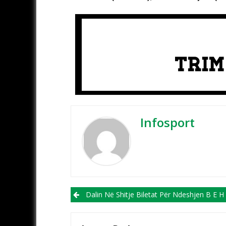
Infosport
Post navigation
Dalin Në Shitje Biletat Për Ndeshjen B E H – Maqe