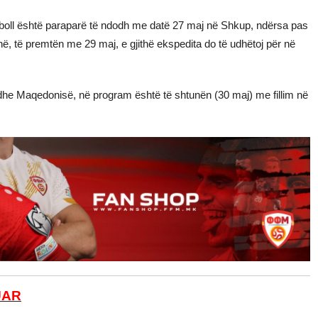
tboll është paraparë të ndodh me datë 27 maj në Shkup, ndërsa pas
në, të premtën me 29 maj, e gjithë ekspedita do të udhëtoj për në
ë dhe Maqedonisë, në program është të shtunën (30 maj) me fillim në
UAR