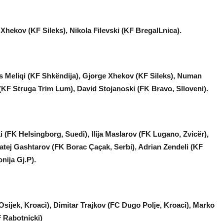
Xhekov (KF Sileks), Nikola Filevski (KF BregalLnica).
s Meliqi (KF Shkëndija), Gjorge Xhekov (KF Sileks), Numan
KF Struga Trim Lum), David Stojanoski (FK Bravo, Slloveni).
 (FK Helsingborg, Suedi), Ilija Maslarov (FK Lugano, Zvicër),
atej Gashtarov (FK Borac Çaçak, Serbi), Adrian Zendeli (KF
ija Gj.P).
Osijek, Kroaci), Dimitar Trajkov (FC Dugo Polje, Kroaci), Marko
F Rabotniçki)