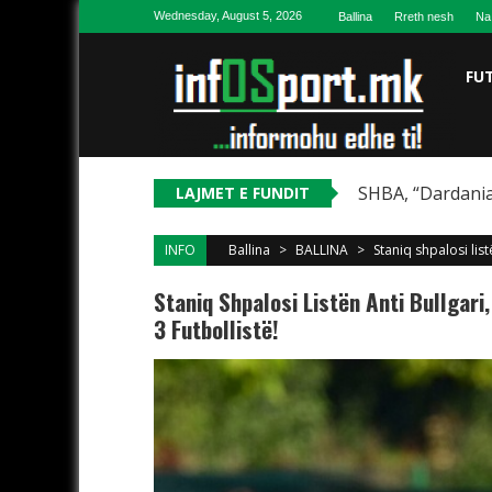
Skip to content
Wednesday, August 5, 2026
Ballina
Rreth nesh
Na
FU
SHBA, “Dardania
LAJMET E FUNDIT
INFO
Ballina
>
BALLINA
>
Staniq shpalosi lis
Staniq Shpalosi Listën Anti Bullgar
3 Futbollistë!