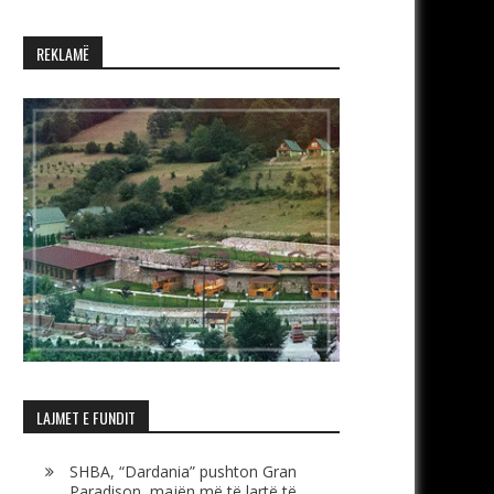
REKLAMË
LAJMET E FUNDIT
SHBA, “Dardania” pushton Gran
Paradison, majën më të lartë të