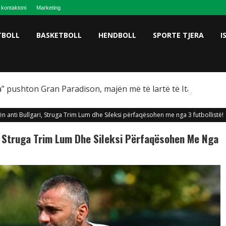
 kontaktoni
Marketing
TBOLL
BASKETBOLL
HENDBOLL
SPORTE TJERA
I
” pushton Gran Paradison, majën më të lartë të Italisë
tën anti Bullgari, Struga Trim Lum dhe Sileksi përfaqësohen me nga 3 futbollistë!
i, Struga Trim Lum Dhe Sileksi Përfaqësohen Me Nga