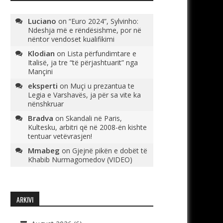
Luciano
on
“Euro 2024”, Sylvinho:
Ndeshja më e rëndësishme, por në
nëntor vendoset kualifikimi
Klodian
on
Lista përfundimtare e
Italisë, ja tre “të përjashtuarit” nga
Mançini
eksperti
on
Muçi u prezantua te
Legia e Varshavës, ja për sa vite ka
nënshkruar
Bradva
on
Skandali në Paris,
Kultesku, arbitri që në 2008-ën kishte
tentuar vetëvrasjen!
Mmabeg
on
Gjejnë pikën e dobët të
Khabib Nurmagomedov (VIDEO)
ARKIVI