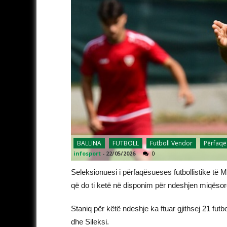
BALLINA
FUTBOLL
Futboll Vendor
Përfaqë
infosport
-
22/05/2026
0
Seleksionuesi i përfaqësueses futbollistike të 
që do ti ketë në disponim për ndeshjen miqësore
Staniq për këtë ndeshje ka ftuar gjithsej 21 fut
dhe Sileksi.