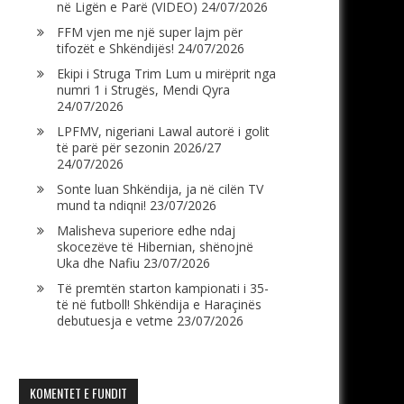
në Ligën e Parë (VIDEO)
24/07/2026
FFM vjen me një super lajm për
tifozët e Shkëndijës!
24/07/2026
Ekipi i Struga Trim Lum u mirëprit nga
numri 1 i Strugës, Mendi Qyra
24/07/2026
LPFMV, nigeriani Lawal autorë i golit
të parë për sezonin 2026/27
24/07/2026
Sonte luan Shkëndija, ja në cilën TV
mund ta ndiqni!
23/07/2026
Malisheva superiore edhe ndaj
skocezëve të Hibernian, shënojnë
Uka dhe Nafiu
23/07/2026
Të premtën starton kampionati i 35-
të në futboll! Shkëndija e Haraçinës
debutuesja e vetme
23/07/2026
KOMENTET E FUNDIT