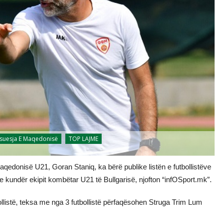
suesja E Maqedonisë
TOP LAJME
Maqedonisë U21, Goran Staniq, ka bërë publike listën e futbollistëve
 kundër ekipit kombëtar U21 të Bullgarisë, njofton “infOSport.mk”.
bollistë, teksa me nga 3 futbollistë përfaqësohen Struga Trim Lum