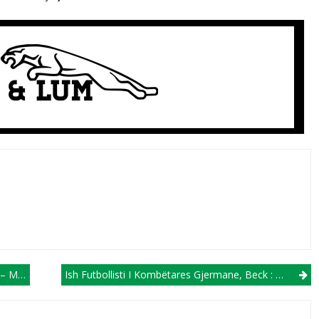
doni!
Ish Futbollisti I Kombëtares Gjermane, Beck : Maqedonia Po Krijon Një Sistem Serioz Për Zhvillimin E Futbollistëve Të Rinj