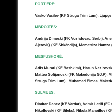
PORTIERË:
Vasko Vasilev (KF Struga Trim Lum), Ljupçe 
MBROJTËS:
Andrija Dimeski (FK Vozhdovac, Serbi), Ane
AjetoviQ (KF Shkëndija), Memetriza Hamza (
MESFUSHORË:
Adis Murati (KF Bashkimi), Harun Nezirovski
Matteo Sofijanoski (FK Makedonija GJ.P), M
Struga Trim Lum), Muhamed Elmas, Makedon
SULMUES:
Dimitar Danev (KF Vardar), Admir Latifi (FC 
Nikollovski (KF Sileks), Nikola Manojllov (K