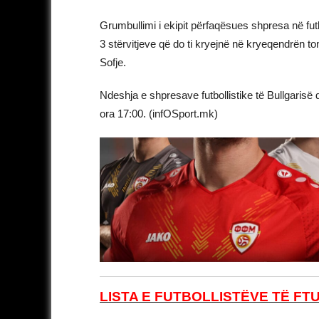
Grumbullimi i ekipit përfaqësues shpresa në fu
3 stërvitjeve që do ti kryejnë në kryeqendrën to
Sofje.
Ndeshja e shpresave futbollistike të Bullgaris
ora 17:00. (infOSport.mk)
LISTA E FUTBOLLISTËVE TË FT