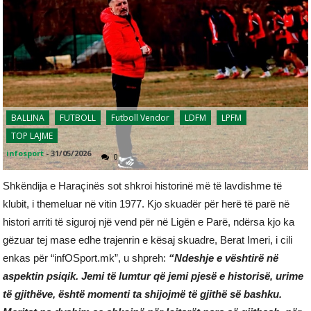
BALLINA
FUTBOLL
Futboll Vendor
LDFM
LPFM
TOP LAJME
infosport
-
31/05/2026
0
Shkëndija e Haraçinës sot shkroi historinë më të lavdishme të
klubit, i themeluar në vitin 1977. Kjo skuadër për herë të parë në
histori arriti të siguroj një vend për në Ligën e Parë, ndërsa kjo ka
gëzuar tej mase edhe trajenrin e kësaj skuadre, Berat Imeri, i cili
enkas për “infOSport.mk”, u shpreh:
“Ndeshje e vështirë në
aspektin psiqik. Jemi të lumtur që jemi pjesë e historisë, urime
të gjithëve, është momenti ta shijojmë të gjithë së bashku.