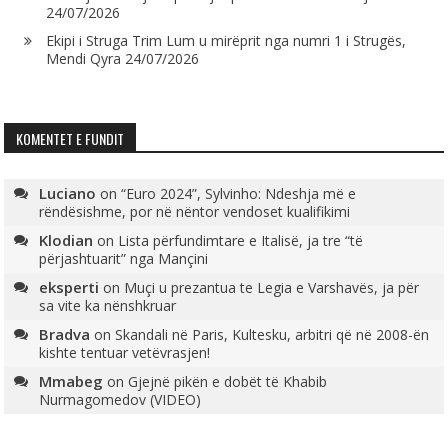
24/07/2026
Ekipi i Struga Trim Lum u mirëprit nga numri 1 i Strugës,
Mendi Qyra
24/07/2026
KOMENTET E FUNDIT
Luciano
on
“Euro 2024”, Sylvinho: Ndeshja më e
rëndësishme, por në nëntor vendoset kualifikimi
Klodian
on
Lista përfundimtare e Italisë, ja tre “të
përjashtuarit” nga Mançini
eksperti
on
Muçi u prezantua te Legia e Varshavës, ja për
sa vite ka nënshkruar
Bradva
on
Skandali në Paris, Kultesku, arbitri që në 2008-ën
kishte tentuar vetëvrasjen!
Mmabeg
on
Gjejnë pikën e dobët të Khabib
Nurmagomedov (VIDEO)