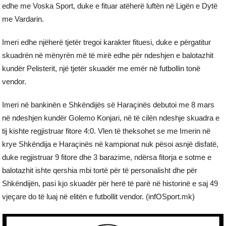
edhe me Voska Sport, duke e fituar atëherë luftën në Ligën e Dytë
me Vardarin.
Imeri edhe njëherë tjetër tregoi karakter fituesi, duke e përgatitur
skuadrën në mënyrën më të mirë edhe për ndeshjen e balotazhit
kundër Pelisterit, një tjetër skuadër me emër në futbollin tonë
vendor.
Imeri në bankinën e Shkëndijës së Haraçinës debutoi me 8 mars
në ndeshjen kundër Golemo Konjari, në të cilën ndeshje skuadra e
tij kishte regjistruar fitore 4:0. Vlen të theksohet se me Imerin në
krye Shkëndija e Haraçinës në kampionat nuk pësoi asnjë disfatë,
duke regjistruar 9 fitore dhe 3 barazime, ndërsa fitorja e sotme e
balotazhit ishte qershia mbi tortë për të personalisht dhe për
Shkëndijën, pasi kjo skuadër për herë të parë në historinë e saj 49
vjeçare do të luaj në elitën e futbollit vendor. (infOSport.mk)