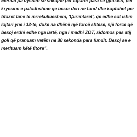
Meritat pa dyshim se shkojnë për lojtarët para së gjithash, për
kryesinë e palodhshme që besoi deri në fund dhe kuptohet për
tifozët tanë të mrrekullueshëm, ‘Çlirimtarët’, që edhe sot ishin
lojtari ynë i 12-të, duke na dhënë një forcë shtesë, një forcë që
besoj erdhi edhe nga lartë, nga i madhi ZOT, sidomos pas atij
goli që pranuam vetëm në 30 sekonda para fundit. Besoj se e
merituam këtë fitore”.