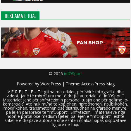
REKLAMA E JUAJ
© 2026
infOSport
Powered by
WordPress
| Theme:
AccessPress Mag
V Ë R E J T J E – Të gjitha materialet, përfshirë fotografitë dhe
videot, janë të mbrojtura me të drejta autoriale të “infOSport”.
Materialet janë për shfrytëzimin personal tuajin dhe për qëllime jo-
komerciale. Ato nuk mund të kopjohen, riprodhohen, ripublikohen,
modifikohen, transmetohen ose distribuohen në çfarëdo mënyre,
pa lejen paraprake të “infOSport”. Shfrytëzimi i materialeve nga
ndonjë portal ose medium tjetër, pa lejen e “infOSport”, është
shkelje e drejtave autoriale dhe është i ndaluar sipas dispozitave
ligjore në fuqi.