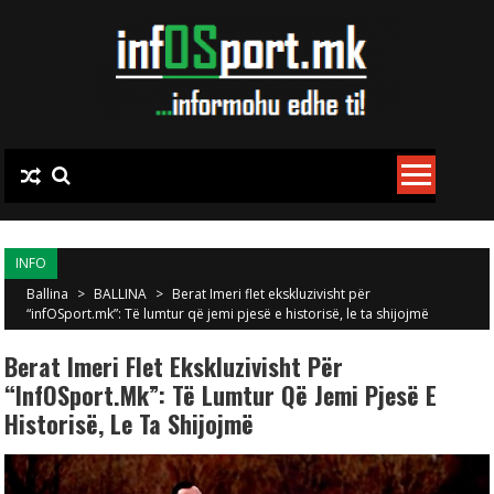
Skip to content
INFO
Ballina
>
BALLINA
>
Berat Imeri flet ekskluzivisht për
“infOSport.mk”: Të lumtur që jemi pjesë e historisë, le ta shijojmë
Berat Imeri Flet Ekskluzivisht Për
“infOSport.mk”: Të Lumtur Që Jemi Pjesë E
Historisë, Le Ta Shijojmë