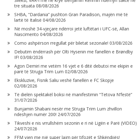
Sileksi, VAR-i me në krye Benjamin Kerimin ndërhyri saktë në
tre situata
08/08/2026
SHBA, “Dardania” pushton Gran Paradison, majën më të
lartë të Italisë
04/08/2026
Në moshë 34-vjeçare ndërroi jetë luftëtari i UFC-së, Allan
Nascimento
04/08/2026
Como ashpërson rregullat për biletat sezonale!
03/08/2026
Debutim ëndërrash për Olti Hysenin me fanellën e Brøndby
IF!
03/08/2026
Agon Demiri me vetëm 16 vjet e 6 ditë debutoi me ekipin e
parë të Struga Trim Lum
02/08/2026
Ekskluzive, Fisnik Saliu veshë fanellën e FC Skopje
02/08/2026
Të dielën spektakël boksi në manifestimin “Tetova N’festë”
31/07/2026
Bunjamin Shabani nesër me Struga Trim Lum zhvillon
ndeshjen numër 200!
24/07/2026
Tikveshi e nis vrrullshëm sezonin e ri në Ligën e Parë (VIDEO)
24/07/2026
FFM vjen me një super lajm për tifozët e Shkëndijës!