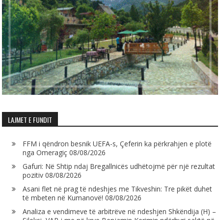
LAJMET E FUNDIT
FFM i qëndron besnik UEFA-s, Çeferin ka përkrahjen e plotë
nga Omeragiç
08/08/2026
Gafuri: Në Shtip ndaj Bregallnicës udhëtojmë për një rezultat
pozitiv
08/08/2026
Asani flet në prag të ndeshjes me Tikveshin: Tre pikët duhet
të mbeten në Kumanovë!
08/08/2026
Analiza e vendimeve të arbitrëve në ndeshjen Shkëndija (H) –