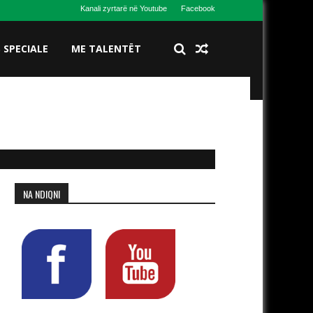
Kanali zyrtarë në Youtube
Facebook
S SPECIALE
ME TALENTËT
NA NDIQNI