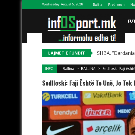
Skip to content
Wednesday, August 5, 2026
Ballina
Rreth nesh
Na
FU
SHBA, “Dardania”
LAJMET E FUNDIT
INFO
Ballina
>
BALLINA
>
Sedlloski: Faji është
Sedlloski: Faji Është Te Unë, Jo Tek 