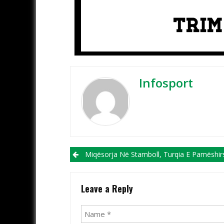
Infosport
Post navigation
Miqësorja Në Stamboll, Turqia E Pamëshirshme Ndaj Maqed
Leave a Reply