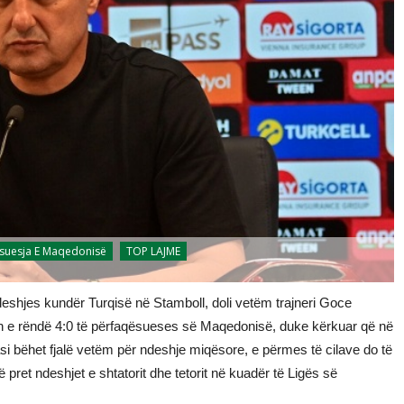
suesja E Maqedonisë
TOP LAJME
hjes kundër Turqisë në Stamboll, doli vetëm trajneri Goce
fatën e rëndë 4:0 të përfaqësueses së Maqedonisë, duke kërkuar që në
pasi bëhet fjalë vetëm për ndeshje miqësore, e përmes të cilave do të
pret ndeshjet e shtatorit dhe tetorit në kuadër të Ligës së