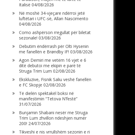
Italisë
04/08/2026
Në moshë 34-vjeçare ndërroi jetë
luftëtari i UFC-së, Allan Nascimento
04/08/2026
Como ashpërson rregullat për biletat
sezonale!
03/08/2026
Debutim ëndërrash për Olti Hysenin
me fanellën e Brøndby IF!
03/08/2026
Agon Demiri me vetëm 16 vjet e 6
ditë debutoi me ekipin e parë të
Struga Trim Lum
02/08/2026
Ekskluzive, Fisnik Saliu veshë fanellën
e FC Skopje
02/08/2026
Të dielën spektakël boksi në
manifestimin “Tetova N’festë”
31/07/2026
Bunjamin Shabani nesër me Struga
Trim Lum zhvillon ndeshjen numër
200!
24/07/2026
Tikveshi e nis vrrullshëm sezonin e ri