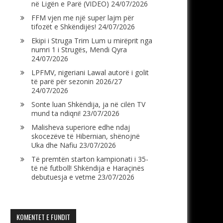
në Ligën e Parë (VIDEO)
24/07/2026
FFM vjen me një super lajm për
tifozët e Shkëndijës!
24/07/2026
Ekipi i Struga Trim Lum u mirëprit nga
numri 1 i Strugës, Mendi Qyra
24/07/2026
LPFMV, nigeriani Lawal autorë i golit
të parë për sezonin 2026/27
24/07/2026
Sonte luan Shkëndija, ja në cilën TV
mund ta ndiqni!
23/07/2026
Malisheva superiore edhe ndaj
skocezëve të Hibernian, shënojnë
Uka dhe Nafiu
23/07/2026
Të premtën starton kampionati i 35-
të në futboll! Shkëndija e Haraçinës
debutuesja e vetme
23/07/2026
KOMENTET E FUNDIT