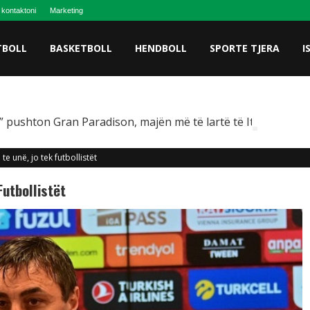
 kontaktoni
Marketing
TBOLL
BASKETBOLL
HENDBOLL
SPORTE TJERA
I
 pushton Gran Paradison, majën më të lartë të Italisë
 te unë, jo tek futbollistët
Futbollistët