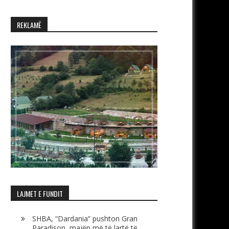
REKLAMË
LAJMET E FUNDIT
SHBA, “Dardania” pushton Gran
Paradison, majën më të lartë të