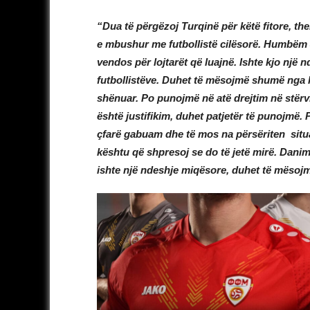
“Dua të përgëzoj Turqinë për këtë fitore, th
e mbushur me futbollistë cilësorë. Humbëm 4
vendos për lojtarët që luajnë. Ishte kjo një
futbollistëve. Duhet të mësojmë shumë nga k
shënuar. Po punojmë në atë drejtim në stërvi
është justifikim, duhet patjetër të punojmë.
çfarë gabuam dhe të mos na përsëriten situata 
kështu që shpresoj se do të jetë mirë. Dani
ishte një ndeshje miqësore, duhet të mësoj