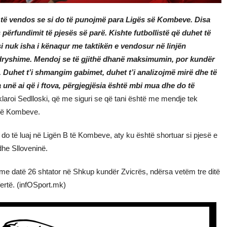
et të vendos se si do të punojmë para Ligës së Kombeve. Disa
ërfundimit të pjesës së parë. Kishte futbollistë që duhet të
si nuk isha i kënaqur me taktikën e vendosur në linjën
ndryshime. Mendoj se të gjithë dhanë maksimumin, por kundër
m. Duhet t’i shmangim gabimet, duhet t’i analizojmë mirë dhe të
ha unë ai që i ftova, përgjegjësia është mbi mua dhe do të
laroi Sedlloski, që me siguri se që tani është me mendje tek
s së Kombeve.
 do të luaj në Ligën B të Kombeve, aty ku është shortuar si pjesë e
he Slloveninë.
 me datë 26 shtator në Shkup kundër Zvicrës, ndërsa vetëm tre ditë
ertë. (infOSport.mk)