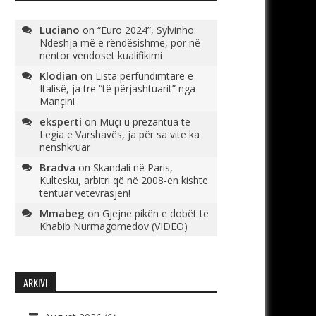
Luciano
on
“Euro 2024”, Sylvinho:
Ndeshja më e rëndësishme, por në
nëntor vendoset kualifikimi
Klodian
on
Lista përfundimtare e
Italisë, ja tre “të përjashtuarit” nga
Mançini
eksperti
on
Muçi u prezantua te
Legia e Varshavës, ja për sa vite ka
nënshkruar
Bradva
on
Skandali në Paris,
Kultesku, arbitri që në 2008-ën kishte
tentuar vetëvrasjen!
Mmabeg
on
Gjejnë pikën e dobët të
Khabib Nurmagomedov (VIDEO)
ARKIVI