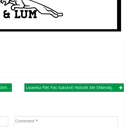
onisë
Livareka Flet Pas Suksesit Historik Me Shkëndijën E Haraçinës: Një Histori E Shkruar Me Mund Dhe Sakrificë