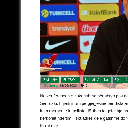
BALLINA
FUTBOLL
Futboll Vendor
Përfaqë
infosport
-
02/06/2026
0
Në konferencën e zakonshme për shtyp pas ndes
Sedlloski. I njëjti morri përgjegjësinë për dis
këto momente futbollistët të lihen të qetë, kjo 
kërkohet ndërtimi i skuadrës që e gatshme do të 
Kombeve.