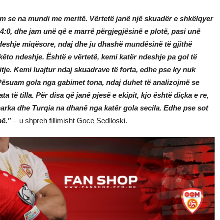
em se na mundi me meritë. Vërtetë janë një skuadër e shkëlqyer
:0, dhe jam unë që e marrë përgjegjësinë e plotë, pasi unë
 ndeshje miqësore, ndaj dhe ju dhashë mundësinë të gjithë
ëto ndeshje. Është e vërtetë, kemi katër ndeshje pa gol të
tje. Kemi luajtur ndaj skuadrave të forta, edhe pse ky nuk
 Pësuam gola nga gabimet tona, ndaj duhet të analizojmë se
të tilla. Për disa që janë pjesë e ekipit, kjo është diçka e re,
marka dhe Turqia na dhanë nga katër gola secila. Edhe pse sot
më.”
– u shpreh fillimisht Goce Sedlloski.