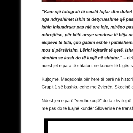
“Kam një fotografi të secilit lojtar dhe duh
nga ndryshimet ishin të detyrueshme që pas p
ishin inkuadruar pas një ore loje, mirëpo pa
mbrojtëse, për këtë arsye vendosa të bëja 
ekipeve të tilla, çdo gabim është i pafalshë
mos ti përsërisim. Lërini lojtarët të qetë, is
shohim se kush do të luajë në shtator,” –
dek
ndeshjet e para të shtatorit në kuadër të Ligë
Kujtojmë, Maqedonia për herë të parë në histori
Grupit 1 së bashku edhe me Zvicrën, Skocinë d
Ndeshjen e parë “verdhekuqtë” do ta zhvillojnë
më pas do të luajnë kundër Sllovenisë në transf