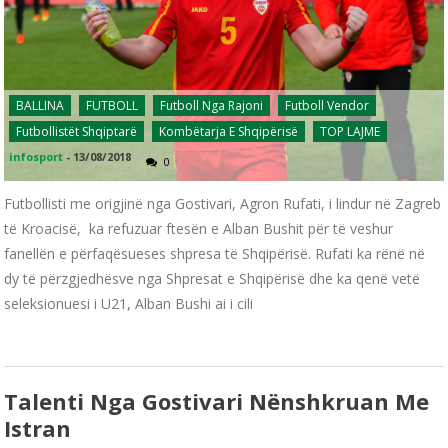
BALLINA
FUTBOLL
Futboll Nga Rajoni
Futboll Vendor
Futbollistët Shqiptarë
Kombëtarja E Shqipërisë
TOP LAJME
infosport
-
13/08/2018
0
Futbollisti me origjinë nga Gostivari, Agron Rufati, i lindur në Zagreb
të Kroacisë, ka refuzuar ftesën e Alban Bushit për të veshur
fanellën e përfaqësueses shpresa të Shqipërisë. Rufati ka rënë në
dy të përzgjedhësve nga Shpresat e Shqipërisë dhe ka qenë vetë
seleksionuesi i U21, Alban Bushi ai i cili
Talenti Nga Gostivari Nënshkruan Me
Istran