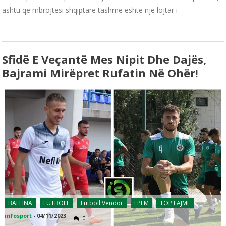
ashtu që mbrojtësi shqiptarë tashmë është një lojtar i
Sfidë E Veçantë Mes Nipit Dhe Dajës,
Bajrami Mirëpret Rufatin Në Ohër!
BALLINA
FUTBOLL
Futboll Vendor
LPFM
TOP LAJME
infosport
-
04/11/2023
0