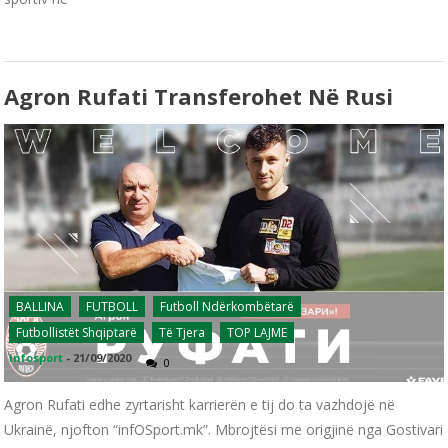
Agron Rufati Transferohet Në Rusi
BALLINA
FUTBOLL
Futboll Ndërkombëtarë
Futbollistët Shqiptarë
Të Tjera
TOP LAJME
infosport
-
21/09/2020
0
Agron Rufati edhe zyrtarisht karrierën e tij do ta vazhdojë në
Ukrainë, njofton “infOSport.mk”. Mbrojtësi me origjinë nga Gostivari