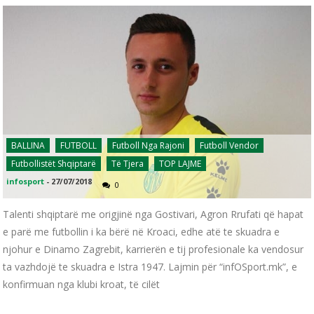
BALLINA
FUTBOLL
Futboll Nga Rajoni
Futboll Vendor
Futbollistët Shqiptarë
Të Tjera
TOP LAJME
infosport
-
27/07/2018
0
Talenti shqiptarë me origjinë nga Gostivari, Agron Rrufati që hapat
e parë me futbollin i ka bërë në Kroaci, edhe atë te skuadra e
njohur e Dinamo Zagrebit, karrierën e tij profesionale ka vendosur
ta vazhdojë te skuadra e Istra 1947. Lajmin për “infOSport.mk”, e
konfirmuan nga klubi kroat, të cilët