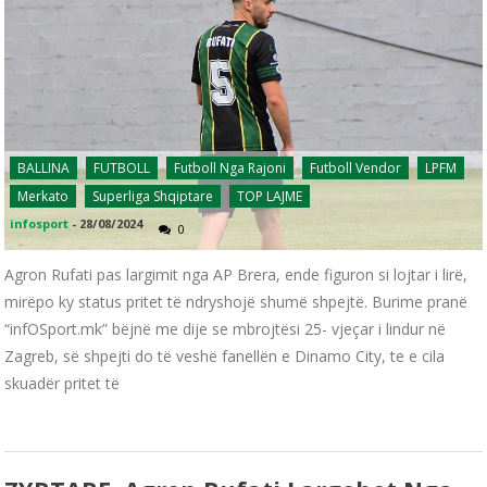
BALLINA
FUTBOLL
Futboll Nga Rajoni
Futboll Vendor
LPFM
Merkato
Superliga Shqiptare
TOP LAJME
infosport
-
28/08/2024
0
Agron Rufati pas largimit nga AP Brera, ende figuron si lojtar i lirë,
mirëpo ky status pritet të ndryshojë shumë shpejtë. Burime pranë
“infOSport.mk” bëjnë me dije se mbrojtësi 25- vjeçar i lindur në
Zagreb, së shpejti do të veshë fanellën e Dinamo City, te e cila
skuadër pritet të