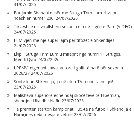
31/07/2026
Bunjamin Shabani nesër me Struga Trim Lum zhvillon
ndeshjen numër 200!
24/07/2026
Tikveshi e nis vrrullshëm sezonin e ri në Ligën e Parë (VIDEO)
24/07/2026
FFM vjen me një super lajm për tifozët e Shkëndijës!
24/07/2026
Ekipi i Struga Trim Lum u mirëprit nga numri 1 i Strugës,
Mendi Qyra
24/07/2026
LPFMV, nigeriani Lawal autorë i golit të parë për sezonin
2026/27
24/07/2026
Sonte luan Shkëndija, ja në cilën TV mund ta ndiqni!
23/07/2026
Malisheva superiore edhe ndaj skocezëve të Hibernian,
shënojnë Uka dhe Nafiu
23/07/2026
Të premtën starton kampionati i 35-të në futboll! Shkëndija e
Haraçinës debutuesja e vetme
23/07/2026