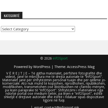
KATEGORITË
Kategoritë
© 2026
infOSport
Powered by
WordPress
| Theme:
AccessPress Mag
V Ë R E J T J E – Të gjitha materialet, përfshirë fotografitë dhe
videot, janë të mbrojtura me të drejta autoriale të “infOSport”.
Materialet janë për shfrytëzimin personal tuajin dhe për qëllime jo-
komerciale. Ato nuk mund të kopjohen, riprodhohen, ripublikohen,
modifikohen, transmetohen ose distribuohen në çfarëdo mënyre,
pa lejen paraprake të “infOSport”. Shfrytëzimi i materialeve nga
ndonjë portal ose medium tjetër, pa lejen e “infOSport”, është
shkelje e drejtave autoriale dhe është i ndaluar sipas dispozitave
ligjore në fuqi.
email: contact@infosport.mk