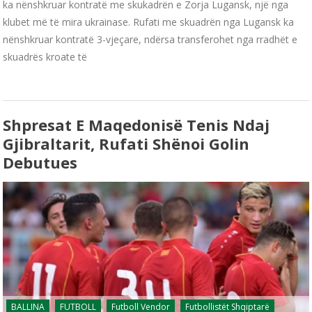
ka nënshkruar kontratë me skukadrën e Zorja Lugansk, një nga
klubet më të mira ukrainase. Rufati me skuadrën nga Lugansk ka
nënshkruar kontratë 3-vjeçare, ndërsa transferohet nga rradhët e
skuadrës kroate të
Shpresat E Maqedonisë Tenis Ndaj
Gjibraltarit, Rufati Shënoi Golin
Debutues
BALLINA
FUTBOLL
Futboll Vendor
Futbollistët Shqiptarë