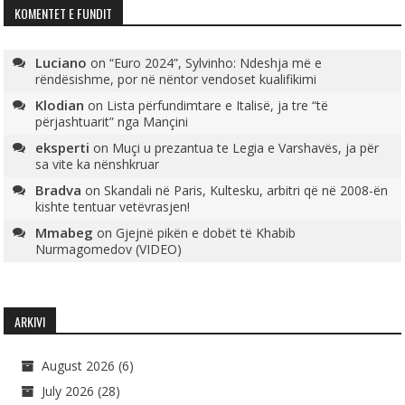
KOMENTET E FUNDIT
Luciano
on
“Euro 2024”, Sylvinho: Ndeshja më e
rëndësishme, por në nëntor vendoset kualifikimi
Klodian
on
Lista përfundimtare e Italisë, ja tre “të
përjashtuarit” nga Mançini
eksperti
on
Muçi u prezantua te Legia e Varshavës, ja për
sa vite ka nënshkruar
Bradva
on
Skandali në Paris, Kultesku, arbitri që në 2008-ën
kishte tentuar vetëvrasjen!
Mmabeg
on
Gjejnë pikën e dobët të Khabib
Nurmagomedov (VIDEO)
ARKIVI
August 2026
(6)
July 2026
(28)