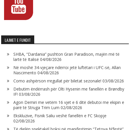
LAJMET E FUNDIT
SHBA, “Dardania” pushton Gran Paradison, majën më të
lartë të Italisë
04/08/2026
Në moshë 34-vjeçare ndërroi jetë luftëtari i UFC-së, Allan
Nascimento
04/08/2026
Como ashpërson rregullat për biletat sezonale!
03/08/2026
Debutim ëndërrash për Olti Hysenin me fanellën e Brøndby
IF!
03/08/2026
Agon Demiri me vetëm 16 vjet e 6 ditë debutoi me ekipin e
parë të Struga Trim Lum
02/08/2026
Ekskluzive, Fisnik Saliu veshë fanellën e FC Skopje
02/08/2026
Të dielën spektakël boksi në manifestimin “Tetova N’festë”