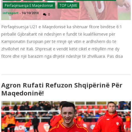
Përfaqësuesja E Maqedonisë
TOP LAJME
infosport
-
16/10/2018
0
Përfaqësuesja U21 e Maqedonisë ka shënuar fitore bindëse 6:1
përballë Gjibraltarit në ndeshjen e fundit të kualifikimeve për
Kampionatin Europian për të rrinjë që vitin e ardhshëm do të
zhvillohet në Itali. Shpresat e vendit këtë cikël e mbyllën me dy
fitore dhe një barazim nga dhjetë ndeshje të zhvilluara. Pas disa
Agron Rufati Refuzon Shqipërinë Për
Maqedoninë!