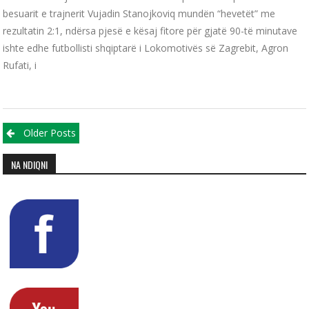
besuarit e trajnerit Vujadin Stanojkoviq mundën “hevetët” me
rezultatin 2:1, ndërsa pjesë e kësaj fitore për gjatë 90-të minutave
ishte edhe futbollisti shqiptarë i Lokomotivës së Zagrebit, Agron
Rufati, i
Posts navigation
Older Posts
NA NDIQNI