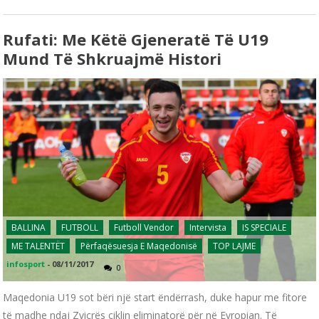
Rufati: Me Këtë Gjeneratë Të U19
Mund Të Shkruajmë Histori
BALLINA
FUTBOLL
Futboll Vendor
Intervista
IS SPECIALE
ME TALENTËT
Përfaqësuesja E Maqedonisë
TOP LAJME
infosport
-
08/11/2017
0
Maqedonia U19 sot bëri një start ëndërrash, duke hapur me fitore
të madhe ndaj Zvicrës ciklin eliminatorë për në Evropian. Të