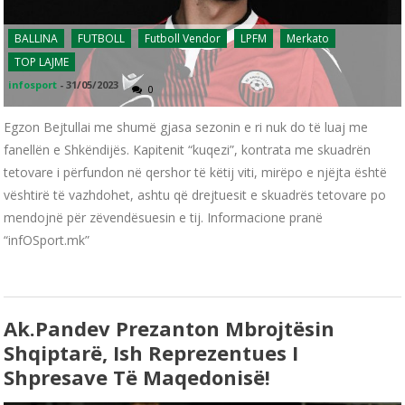
BALLINA
FUTBOLL
Futboll Vendor
LPFM
Merkato
TOP LAJME
infosport
-
31/05/2023
0
Egzon Bejtullai me shumë gjasa sezonin e ri nuk do të luaj me
fanellën e Shkëndijës. Kapitenit “kuqezi”, kontrata me skuadrën
tetovare i përfundon në qershor të këtij viti, mirëpo e njëjta është
vështirë të vazhdohet, ashtu që drejtuesit e skuadrës tetovare po
mendojnë për zëvendësuesin e tij. Informacione pranë
“infOSport.mk”
Ak.Pandev Prezanton Mbrojtësin
Shqiptarë, Ish Reprezentues I
Shpresave Të Maqedonisë!