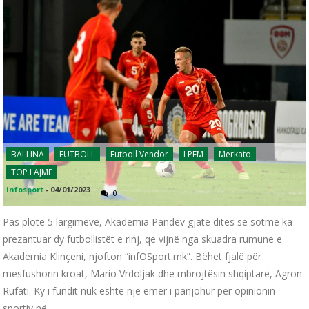
BALLINA
FUTBOLL
Futboll Vendor
LPFM
Merkato
TOP LAJME
infosport
-
04/01/2023
0
Pas plotë 5 largimeve, Akademia Pandev gjatë ditës së sotme ka
prezantuar dy futbollistët e rinj, që vijnë nga skuadra rumune e
Akademia Klinçeni, njofton “infOSport.mk”. Bëhet fjalë për
mesfushorin kroat, Mario Vrdoljak dhe mbrojtësin shqiptarë, Agron
Rufati. Ky i fundit nuk është një emër i panjohur për opinionin
sportiv në