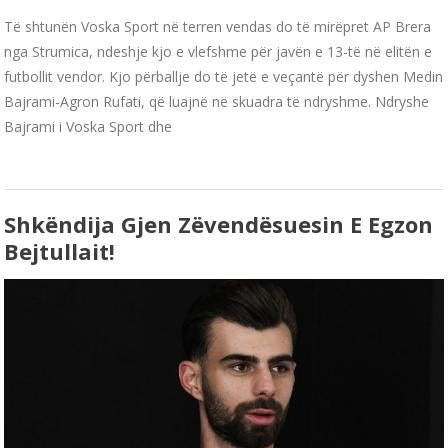
Të shtunën Voska Sport në terren vendas do të mirëpret AP Brera
nga Strumica, ndeshje kjo e vlefshme për javën e 13-të në elitën e
futbollit vendor. Kjo përballje do të jetë e veçantë për dyshen Medin
Bajrami-Agron Rufati, që luajnë në skuadra të ndryshme. Ndryshe
Bajrami i Voska Sport dhe
Shkëndija Gjen Zëvendësuesin E Egzon
Bejtullait!