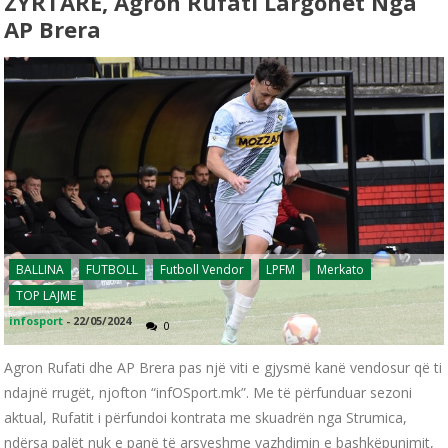
ZYRTARE, Agron Rufati Largohet Nga
AP Brera
BALLINA
FUTBOLL
Futboll Vendor
LPFM
Merkato
TOP LAJME
infosport
-
22/05/2024
0
Agron Rufati dhe AP Brera pas një viti e gjysmë kanë vendosur që ti
ndajnë rrugët, njofton “infOSport.mk”. Me të përfunduar sezoni
aktual, Rufatit i përfundoi kontrata me skuadrën nga Strumica,
ndërsa palët nuk e panë të arsyeshme vazhdimin e bashkëpunimit,