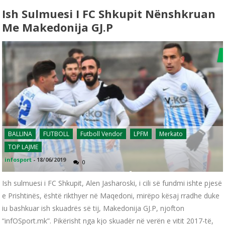
Ish Sulmuesi I FC Shkupit Nënshkruan
Me Makedonija GJ.P
BALLINA
FUTBOLL
Futboll Vendor
LPFM
Merkato
TOP LAJME
infosport
-
18/06/2019
0
Ish sulmuesi i FC Shkupit, Alen Jasharoski, i cili së fundmi ishte pjesë
e Prishtinës, është rikthyer në Maqedoni, mirëpo kësaj rradhe duke
iu bashkuar ish skuadrës së tij, Makedonija GJ.P, njofton
“infOSport.mk”. Pikërisht nga kjo skuadër në verën e vitit 2017-të,