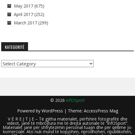
May 2017
(675)
April 2017
(252)
March 2017
(299)
KATEGORITË
Kategoritë
© 2026
infOSport
Powered by
WordPress
| Theme:
AccessPress Mag
V Ë R E J T J E – Të gjitha materialet, përfshirë fotografitë dhe
videot, janë të mbrojtura me të drejta autoriale të “infOSport”.
Materialet janë për shfrytëzimin personal tuajin dhe për qëllime jo-
komerciale. Ato nuk mund të kopjohen, riprodhohen, ripublikohen,