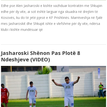
Edhe pse Alen Jasharoski e kishte vazhduar kontratën me Shkupin
edhe për dy vite, ai sot është larguar nga skuadra në drejtim të
Kosovës, ku do të jetë pjesë e KF Prishtinës. Marrëveshja në fjalë
mes Jasharoskit dhe Shkupit ishte e vlefshme për dy vite, ndërsa
klubi i kishte mundësuar që
Jasharoski Shënon Pas Plotë 8
Ndeshjeve (VIDEO)