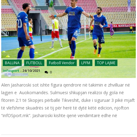
BALLINA
FUTBOLL
Futboll Vendor
LPFM
TOP LAJME
infosport
-
24/10/2021
0
Alen Jasharoski sot ishte figura qendrore në takimin e zhvilluar në
lagjen e Auokomandës. Sulmuesi shkupjan realizoi dy gola në
fitoren 2:1 të Skopjes përballë Tikveshit, duke i siguruar 3 pikë mjaft
të vlefshme skuadrës së tij për herë të dytë këtë edicion, njofton
“infOSport.mk”. Jasharoski kishte qenë vendimtarë edhe në