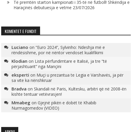
Të premtën starton kampionati i 35-të në futboll! Shkëndija e
Haraçinës debutuesja e vetme
23/07/2026
KOMENTET E FUNDIT
Luciano
on
“Euro 2024”, Sylvinho: Ndeshja më e
rëndësishme, por në nëntor vendoset kualifikimi
Klodian
on
Lista përfundimtare e Italisë, ja tre “të
përjashtuarit” nga Mançini
eksperti
on
Muçi u prezantua te Legia e Varshavës, ja për
sa vite ka nënshkruar
Bradva
on
Skandali në Paris, Kultesku, arbitri që në 2008-ën
kishte tentuar vetëvrasjen!
Mmabeg
on
Gjejnë pikën e dobët të Khabib
Nurmagomedov (VIDEO)
ARKIVI