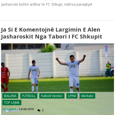
Jasharoski kishte ardhur te FC Shkupi, ndërsa paraqitjet
Ja Si E Komentojnë Largimin E Alen
Jasharoskit Nga Tabori I FC Shkupit
BALLINA
FUTBOLL
Futboll Vendor
LPFM
Merkato
TOP LAJME
infosport
-
14/06/2018
0