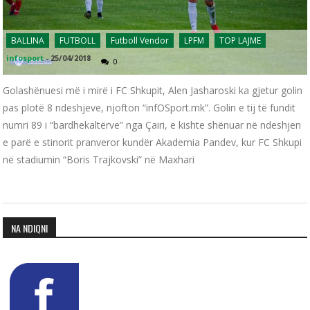
BALLINA
FUTBOLL
Futboll Vendor
LPFM
TOP LAJME
infosport
-
25/04/2018
0
Golashënuesi më i mirë i FC Shkupit, Alen Jasharoski ka gjetur golin
pas plotë 8 ndeshjeve, njofton “infOSport.mk”. Golin e tij të fundit
numri 89 i “bardhekaltërve” nga Çairi, e kishte shënuar në ndeshjen
e parë e stinorit pranveror kundër Akademia Pandev, kur FC Shkupi
në stadiumin “Boris Trajkovski” në Maxhari
NA NDIQNI