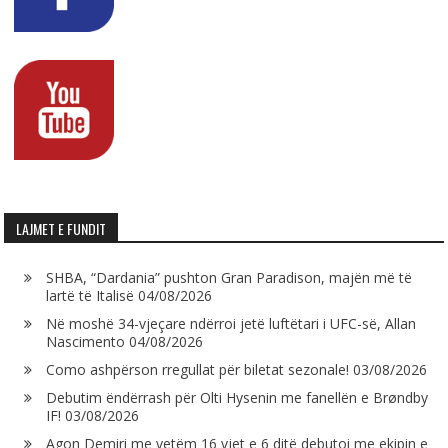
LAJMET E FUNDIT
SHBA, “Dardania” pushton Gran Paradison, majën më të
lartë të Italisë
04/08/2026
Në moshë 34-vjeçare ndërroi jetë luftëtari i UFC-së, Allan
Nascimento
04/08/2026
Como ashpërson rregullat për biletat sezonale!
03/08/2026
Debutim ëndërrash për Olti Hysenin me fanellën e Brøndby
IF!
03/08/2026
Agon Demiri me vetëm 16 vjet e 6 ditë debutoi me ekipin e