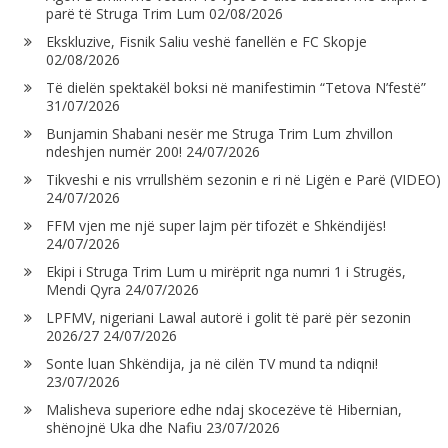
parë të Struga Trim Lum
02/08/2026
Ekskluzive, Fisnik Saliu veshë fanellën e FC Skopje
02/08/2026
Të dielën spektakël boksi në manifestimin “Tetova N’festë”
31/07/2026
Bunjamin Shabani nesër me Struga Trim Lum zhvillon
ndeshjen numër 200!
24/07/2026
Tikveshi e nis vrrullshëm sezonin e ri në Ligën e Parë (VIDEO)
24/07/2026
FFM vjen me një super lajm për tifozët e Shkëndijës!
24/07/2026
Ekipi i Struga Trim Lum u mirëprit nga numri 1 i Strugës,
Mendi Qyra
24/07/2026
LPFMV, nigeriani Lawal autorë i golit të parë për sezonin
2026/27
24/07/2026
Sonte luan Shkëndija, ja në cilën TV mund ta ndiqni!
23/07/2026
Malisheva superiore edhe ndaj skocezëve të Hibernian,
shënojnë Uka dhe Nafiu
23/07/2026