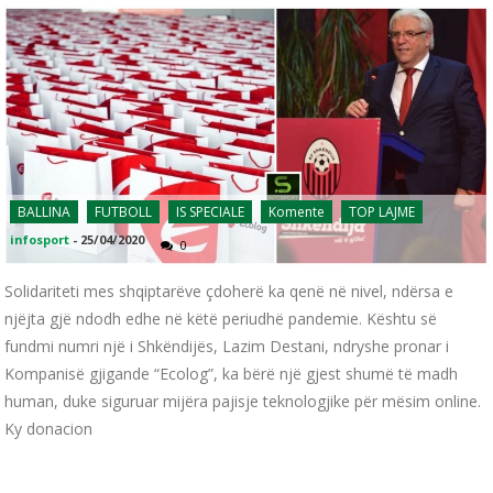
BALLINA
FUTBOLL
IS SPECIALE
Komente
TOP LAJME
infosport
-
25/04/2020
0
Solidariteti mes shqiptarëve çdoherë ka qenë në nivel, ndërsa e
njëjta gjë ndodh edhe në këtë periudhë pandemie. Kështu së
fundmi numri një i Shkëndijës, Lazim Destani, ndryshe pronar i
Kompanisë gjigande “Ecolog”, ka bërë një gjest shumë të madh
human, duke siguruar mijëra pajisje teknologjike për mësim online.
Ky donacion