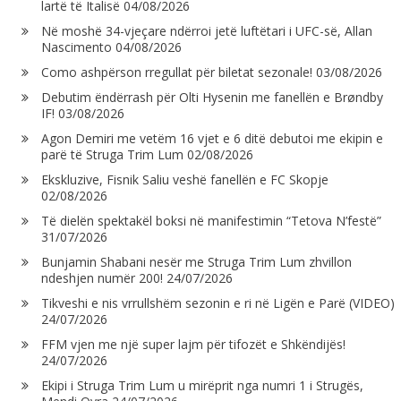
lartë të Italisë
04/08/2026
Në moshë 34-vjeçare ndërroi jetë luftëtari i UFC-së, Allan
Nascimento
04/08/2026
Como ashpërson rregullat për biletat sezonale!
03/08/2026
Debutim ëndërrash për Olti Hysenin me fanellën e Brøndby
IF!
03/08/2026
Agon Demiri me vetëm 16 vjet e 6 ditë debutoi me ekipin e
parë të Struga Trim Lum
02/08/2026
Ekskluzive, Fisnik Saliu veshë fanellën e FC Skopje
02/08/2026
Të dielën spektakël boksi në manifestimin “Tetova N’festë”
31/07/2026
Bunjamin Shabani nesër me Struga Trim Lum zhvillon
ndeshjen numër 200!
24/07/2026
Tikveshi e nis vrrullshëm sezonin e ri në Ligën e Parë (VIDEO)
24/07/2026
FFM vjen me një super lajm për tifozët e Shkëndijës!
24/07/2026
Ekipi i Struga Trim Lum u mirëprit nga numri 1 i Strugës,