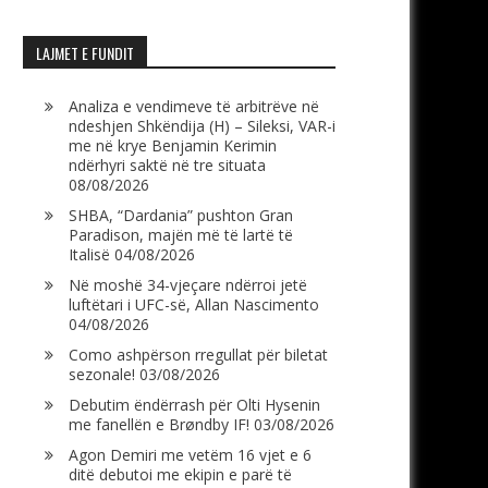
LAJMET E FUNDIT
Analiza e vendimeve të arbitrëve në
ndeshjen Shkëndija (H) – Sileksi, VAR-i
me në krye Benjamin Kerimin
ndërhyri saktë në tre situata
08/08/2026
SHBA, “Dardania” pushton Gran
Paradison, majën më të lartë të
Italisë
04/08/2026
Në moshë 34-vjeçare ndërroi jetë
luftëtari i UFC-së, Allan Nascimento
04/08/2026
Como ashpërson rregullat për biletat
sezonale!
03/08/2026
Debutim ëndërrash për Olti Hysenin
me fanellën e Brøndby IF!
03/08/2026
Agon Demiri me vetëm 16 vjet e 6
ditë debutoi me ekipin e parë të