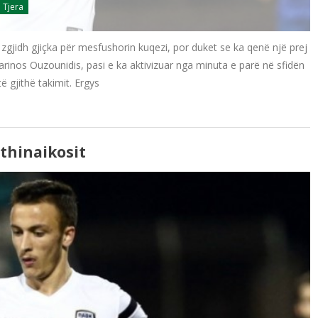
 Tjera
 zgjidh gjiçka për mesfushorin kuqezi, por duket se ka qenë një prej
arinos Ouzounidis, pasi e ka aktivizuar nga minuta e parë në sfidën
ë gjithë takimit. Ergys
thinaikosit