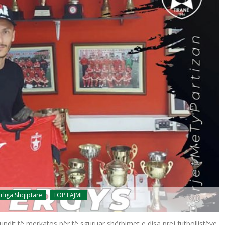
rliga Shqiptare
TOP LAJME
ndit të merkatos për të sguruar shërbimet e disa prej futbollistëve,