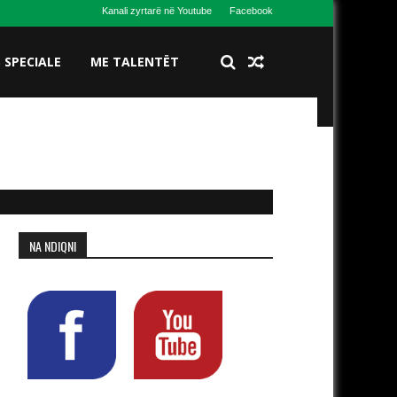
Kanali zyrtarë në Youtube
Facebook
S SPECIALE
ME TALENTËT
me në krye Benjamin Kerimin ndërhyri saktë në tre situata
NA NDIQNI