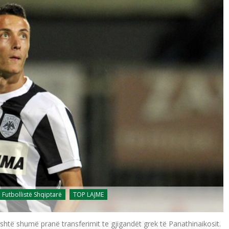
Futbollistë Shqiptarë
TOP LAJME
është shumë pranë transferimit te gjigandët grek të Panathinaikosit.