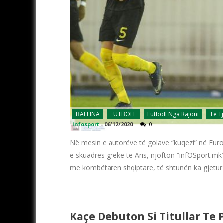
BALLINA
FUTBOLL
Futboll Nga Rajoni
Të T
infosport
-
06/12/2020
0
Në mesin e autorëve të golave “kuqezi” në Euro
e skuadrës greke të Aris, njofton “infOSport.mk”
me kombëtaren shqiptare, të shtunën ka gjetur 
Kaçe Debuton Si Titullar Te