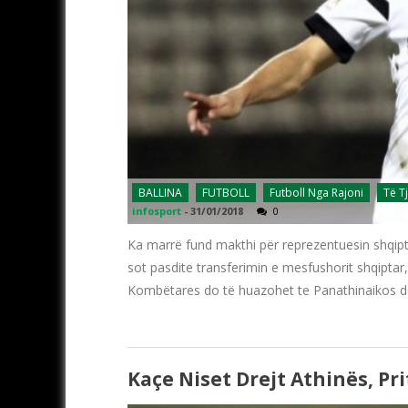
BALLINA
FUTBOLL
Futboll Nga Rajoni
Të T
infosport
-
31/01/2018
0
Ka marrë fund makthi për reprezentuesin shqipta
sot pasdite transferimin e mesfushorit shqiptar,
Kombëtares do të huazohet te Panathinaikos de
Kaçe Niset Drejt Athinës, P