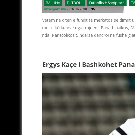
BALLINA
FUTBOLL
Futbollistë Shqiptarë
Të
infosport.mk
-
03/02/2018
0
Vetëm në ditën e fundit të merkatos së dimrit u
më të kërkuarve nga trajneri i Panathinaikos, M
ndaj Panetolikosit, ndërsa qëndroi në fushë gjat
Ergys Kaçe I Bashkohet Pana