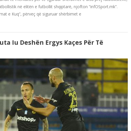
ollistik në elitën e futbollit shqiptarë, njofton “infOSport.mk”.
mat e Kuq”, përveç që siguruar shërbimet e
uta Iu Deshën Ergys Kaçes Për Të