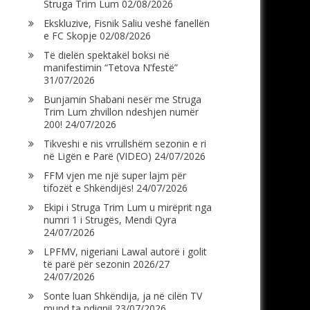
Struga Trim Lum
02/08/2026
Ekskluzive, Fisnik Saliu veshë fanellën
e FC Skopje
02/08/2026
Të dielën spektakël boksi në
manifestimin “Tetova N’festë”
31/07/2026
Bunjamin Shabani nesër me Struga
Trim Lum zhvillon ndeshjen numër
200!
24/07/2026
Tikveshi e nis vrrullshëm sezonin e ri
në Ligën e Parë (VIDEO)
24/07/2026
FFM vjen me një super lajm për
tifozët e Shkëndijës!
24/07/2026
Ekipi i Struga Trim Lum u mirëprit nga
numri 1 i Strugës, Mendi Qyra
24/07/2026
LPFMV, nigeriani Lawal autorë i golit
të parë për sezonin 2026/27
24/07/2026
Sonte luan Shkëndija, ja në cilën TV
mund ta ndiqni!
23/07/2026