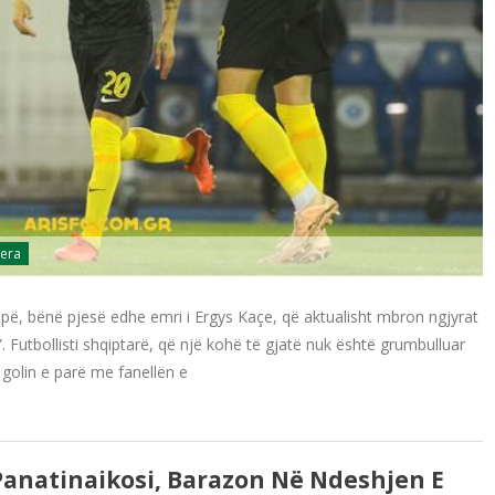
jera
pë, bënë pjesë edhe emri i Ergys Kaçe, që aktualisht mbron ngjyrat
. Futbollisti shqiptarë, që një kohë të gjatë nuk është grumbulluar
golin e parë me fanellën e
 Panatinaikosi, Barazon Në Ndeshjen E