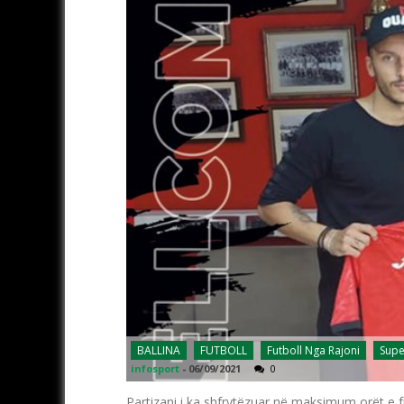
BALLINA
FUTBOLL
Futboll Nga Rajoni
Supe
infosport
-
06/09/2021
0
Partizani i ka shfrytëzuar në maksimum orët e fu