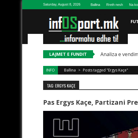
Skip to content
Saturday, August 8, 2026
Ballina
Rreth nesh
Na ko
FU
Analiza e vendim
LAJMET E FUNDIT
INFO
Ballina
>
Posts tagged "Ergys Kaçe"
TAG: ERGYS KAÇE
Pas Ergys Kaçe, Partizani Pr