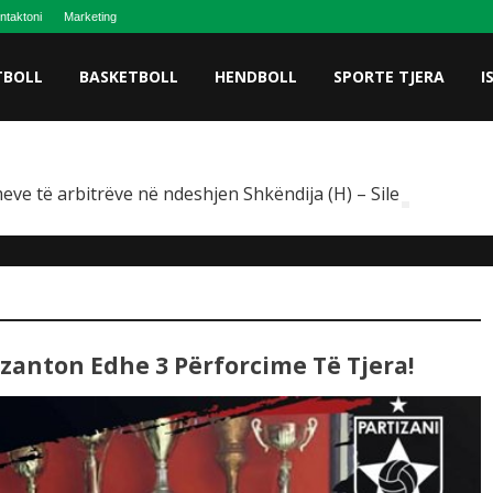
ntaktoni
Marketing
TBOLL
BASKETBOLL
HENDBOLL
SPORTE TJERA
I
eve të arbitrëve në ndeshjen Shkëndija (H) – Sileksi, VAR-i 
ezanton Edhe 3 Përforcime Të Tjera!