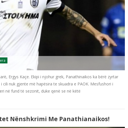
jera
rë, Ergys Kaçe. Ekipi i njohur grek, Panathinaikos ka bërë zyrtar
 i cili nuk gjente më hapësira te skuadra e PAOK. Mesfushori i
ri në fund të sezonit, duke qenë se në këtë
ritet Nënshkrimi Me Panathianaikos!