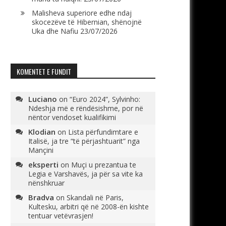
Malisheva superiore edhe ndaj
skocezëve të Hibernian, shënojnë
Uka dhe Nafiu
23/07/2026
KOMENTET E FUNDIT
Luciano
on
“Euro 2024”, Sylvinho:
Ndeshja më e rëndësishme, por në
nëntor vendoset kualifikimi
Klodian
on
Lista përfundimtare e
Italisë, ja tre “të përjashtuarit” nga
Mançini
eksperti
on
Muçi u prezantua te
Legia e Varshavës, ja për sa vite ka
nënshkruar
Bradva
on
Skandali në Paris,
Kultesku, arbitri që në 2008-ën kishte
tentuar vetëvrasjen!