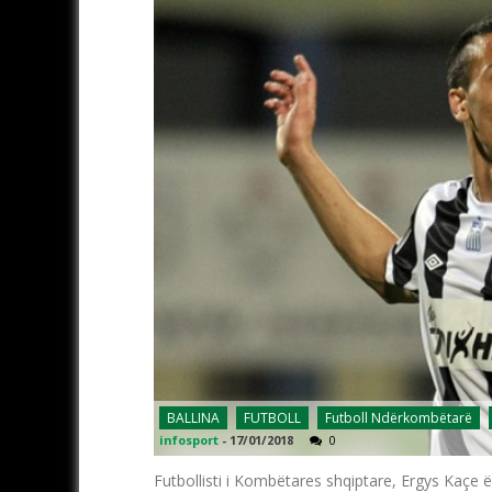
BALLINA
FUTBOLL
Futboll Ndërkombëtarë
infosport
-
17/01/2018
0
Futbollisti i Kombëtares shqiptare, Ergys Kaçe 