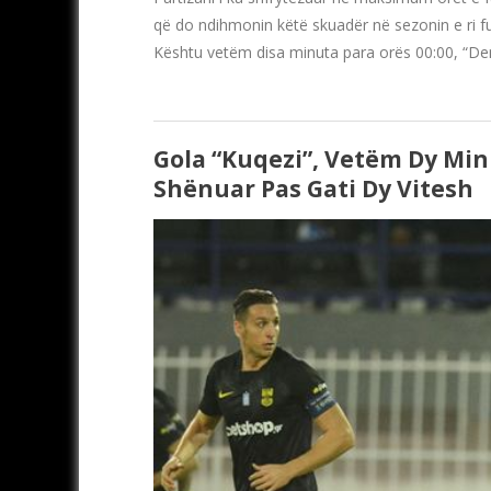
që do ndihmonin këtë skuadër në sezonin e ri futb
Kështu vetëm disa minuta para orës 00:00, “De
Gola “kuqezi”, Vetëm Dy Min
Shënuar Pas Gati Dy Vitesh