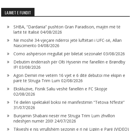
LAJMET E FUNDIT
SHBA, “Dardania” pushton Gran Paradison, majën më të
lartë të Italisë
04/08/2026
Në moshë 34-vjeçare ndërroi jetë luftëtari i UFC-së, Allan
Nascimento
04/08/2026
Como ashpërson rregullat për biletat sezonale!
03/08/2026
Debutim ëndërrash për Olti Hysenin me fanellën e Brøndby
IF!
03/08/2026
Agon Demiri me vetëm 16 vjet e 6 ditë debutoi me ekipin e
parë të Struga Trim Lum
02/08/2026
Ekskluzive, Fisnik Saliu veshë fanellën e FC Skopje
02/08/2026
Të dielën spektakël boksi në manifestimin “Tetova N’festë”
31/07/2026
Bunjamin Shabani nesër me Struga Trim Lum zhvillon
ndeshjen numër 200!
24/07/2026
Tikveshi e nis vrrullshëm sezonin e ri në Ligën e Parë (VIDEO)