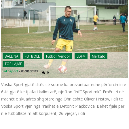
BALLINA
FUTBOLL
Futboll Vendor
LDFM
Merkato
TOP LAJME
infosport
-
05/01/2023
0
Voska Sport gjatë ditës së sotme ka prezantuar edhe përforcimin e
6-të gjatë këtij afati kalimtarë, njofton “infOSport.mk”. Emër i ri në
rradhët e skuadrës shqiptare nga Ohri është Oliver Hristov, i cili te
Voska Sport vjen nga rradhët e Detonit Plaçkovica. Bëhet fjalë për
një futbollistë mjaft korpulent, 26-vjeçar, i cili