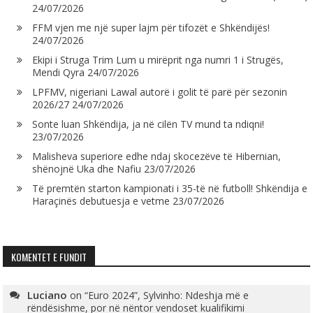
24/07/2026
FFM vjen me një super lajm për tifozët e Shkëndijës!
24/07/2026
Ekipi i Struga Trim Lum u mirëprit nga numri 1 i Strugës,
Mendi Qyra
24/07/2026
LPFMV, nigeriani Lawal autorë i golit të parë për sezonin
2026/27
24/07/2026
Sonte luan Shkëndija, ja në cilën TV mund ta ndiqni!
23/07/2026
Malisheva superiore edhe ndaj skocezëve të Hibernian,
shënojnë Uka dhe Nafiu
23/07/2026
Të premtën starton kampionati i 35-të në futboll! Shkëndija e
Haraçinës debutuesja e vetme
23/07/2026
KOMENTET E FUNDIT
Luciano
on
“Euro 2024”, Sylvinho: Ndeshja më e
rëndësishme, por në nëntor vendoset kualifikimi