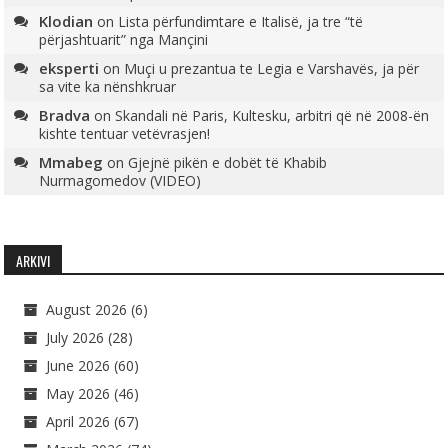
Klodian
on
Lista përfundimtare e Italisë, ja tre “të
përjashtuarit” nga Mançini
eksperti
on
Muçi u prezantua te Legia e Varshavës, ja për
sa vite ka nënshkruar
Bradva
on
Skandali në Paris, Kultesku, arbitri që në 2008-ën
kishte tentuar vetëvrasjen!
Mmabeg
on
Gjejnë pikën e dobët të Khabib
Nurmagomedov (VIDEO)
ARKIVI
August 2026
(6)
July 2026
(28)
June 2026
(60)
May 2026
(46)
April 2026
(67)