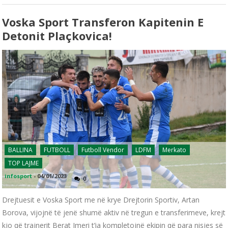
Voska Sport Transferon Kapitenin E
Detonit Plaçkovica!
BALLINA
FUTBOLL
Futboll Vendor
LDFM
Merkato
TOP LAJME
infosport
-
04/01/2023
0
Drejtuesit e Voska Sport me në krye Drejtorin Sportiv, Artan
Borova, vijojnë të jenë shumë aktiv në tregun e transferimeve, krejt
kjo që trajnerit Berat Imeri t’ia kompletojnë ekipin që para nisjes së