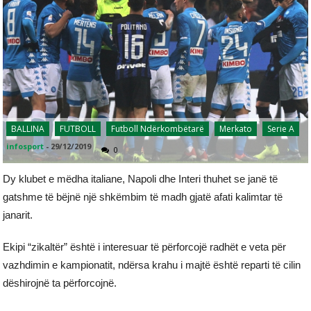
BALLINA
FUTBOLL
Futboll Ndërkombëtarë
Merkato
Serie A
infosport
-
29/12/2019
0
Dy klubet e mëdha italiane, Napoli dhe Interi thuhet se janë të
gatshme të bëjnë një shkëmbim të madh gjatë afati kalimtar të
janarit.
Ekipi “zikaltër” është i interesuar të përforcojë radhët e veta për
vazhdimin e kampionatit, ndërsa krahu i majtë është reparti të cilin
dëshirojnë ta përforcojnë.