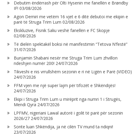
Debutim ëndërrash për Olti Hysenin me fanellën e Brøndby
IF!
03/08/2026
Agon Demiri me vetëm 16 vjet e 6 ditë debutoi me ekipin e
parë të Struga Trim Lum
02/08/2026
Ekskluzive, Fisnik Saliu veshë fanellën e FC Skopje
02/08/2026
Të dielën spektakël boksi në manifestimin “Tetova N’festë”
31/07/2026
Bunjamin Shabani nesër me Struga Trim Lum zhvillon
ndeshjen numër 200!
24/07/2026
Tikveshi e nis vrrullshëm sezonin e ri në Ligën e Parë (VIDEO)
24/07/2026
FFM vjen me një super lajm për tifozët e Shkëndijës!
24/07/2026
Ekipi i Struga Trim Lum u mirëprit nga numri 1 i Strugës,
Mendi Qyra
24/07/2026
LPFMV, nigeriani Lawal autorë i golit të parë për sezonin
2026/27
24/07/2026
Sonte luan Shkëndija, ja në cilën TV mund ta ndiqni!
23/07/2026