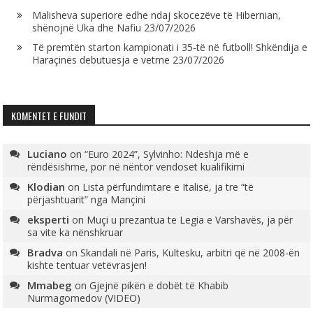
Malisheva superiore edhe ndaj skocezëve të Hibernian,
shënojnë Uka dhe Nafiu
23/07/2026
Të premtën starton kampionati i 35-të në futboll! Shkëndija e
Haraçinës debutuesja e vetme
23/07/2026
KOMENTET E FUNDIT
Luciano
on
“Euro 2024”, Sylvinho: Ndeshja më e
rëndësishme, por në nëntor vendoset kualifikimi
Klodian
on
Lista përfundimtare e Italisë, ja tre “të
përjashtuarit” nga Mançini
eksperti
on
Muçi u prezantua te Legia e Varshavës, ja për
sa vite ka nënshkruar
Bradva
on
Skandali në Paris, Kultesku, arbitri që në 2008-ën
kishte tentuar vetëvrasjen!
Mmabeg
on
Gjejnë pikën e dobët të Khabib
Nurmagomedov (VIDEO)