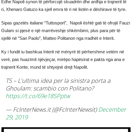
Edhe Napoli synon të përforcojë skuadrën dhe ardhja e trajnerit të
ri, Xhenaro Gatuzo ka sjell emra të ri në listën e dëshirave të tyre.
Sipas gazetës italiane “Tuttosport”, Napoli është gati të ofrojë Fauzi
Gulam si pjesë e një marrëveshje shkëmbimi, plus para për të
sjellë në “San Paolo”, Matteo Politanon nga rradhët e Interit.
Ky i fundit iu bashkua Interit në mënyrë të përhershme vetëm në
verë, pas huazimit njëvjeçar, mirëpo hapësirat e pakta nga ana e
trajnerit Konte, mund të shtyejnë drejt Napolit.
TS – L'ultima idea per la sinistra porta a
Ghoulam: scambio con Politano?
https://t.co/69e18SPptw
— FcInterNews.it (@FcInterNewsit)
December
29, 2019