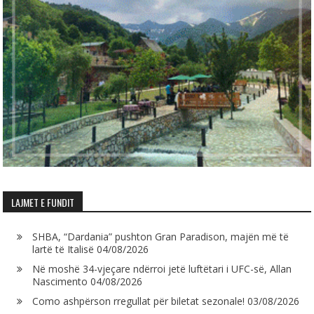
LAJMET E FUNDIT
SHBA, “Dardania” pushton Gran Paradison, majën më të
lartë të Italisë
04/08/2026
Në moshë 34-vjeçare ndërroi jetë luftëtari i UFC-së, Allan
Nascimento
04/08/2026
Como ashpërson rregullat për biletat sezonale!
03/08/2026