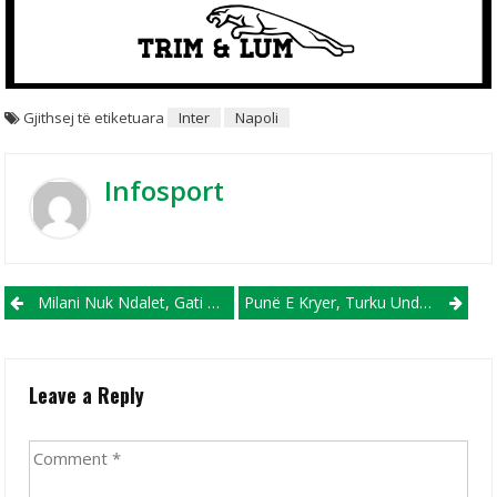
Gjithsej të etiketuara
Inter
Napoli
Infosport
Post navigation
Milani Nuk Ndalet, Gati Të Rrëmbejë Edhe Yllin E Mançester Junajted!
Punë E Kryer, Turku Under Lë Romën Për Bajern Munihun!
Leave a Reply