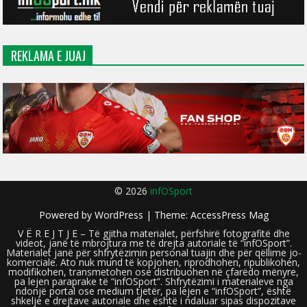
REKLAMA E JUAJ
© 2026
infOSport
Powered by
WordPress
| Theme:
AccessPress Mag
V Ë R E J T J E – Të gjitha materialet, përfshirë fotografitë dhe
videot, janë të mbrojtura me të drejta autoriale të “infOSport”.
Materialet janë për shfrytëzimin personal tuajin dhe për qëllime jo-
komerciale. Ato nuk mund të kopjohen, riprodhohen, ripublikohen,
modifikohen, transmetohen ose distribuohen në çfarëdo mënyre,
pa lejen paraprake të “infOSport”. Shfrytëzimi i materialeve nga
ndonjë portal ose medium tjetër, pa lejen e “infOSport”, është
shkelje e drejtave autoriale dhe është i ndaluar sipas dispozitave