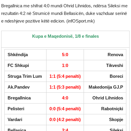
Bregallnica me shifrat 4:0 mundi Ohrid Lihnidos, ndërsa Sileksi me
rezultatin 4:2 në Strumicë mundi Bellasicën, duke vazhduar serinë
e ndeshjeve pozitive këtë edicion. (infOSport.mk)
Kupa e Maqedonisë, 1/8 e finales
Shkëndija
5:0
Renova
FC Shkupi
1:0
Tikveshi
Struga Trim Lum
1:1 (5:4 penalti)
Boreci
Ak.Pandev
1:1 (5:3 penalti)
Makedonija GJ.P
Bregallnica
4:0
Ohrid Lihnidos
Pelisteri
0:0 (5:4 penalti)
Rabotniçki
Vardari
0:0 (4:2 penalti)
Skopje
Bellasica
2:4
Sileksi