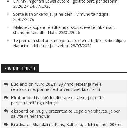
LPFMV, nigeriani Lawal autorë i golit të parë për sezonin
2026/27
24/07/2026
Sonte luan Shkëndija, ja në cilën TV mund ta ndiqni!
23/07/2026
Malisheva superiore edhe ndaj skocezëve të Hibernian,
shënojnë Uka dhe Nafiu
23/07/2026
Të premtën starton kampionati i 35-të në futboll! Shkëndija e
Haraçinës debutuesja e vetme
23/07/2026
KOMENTET E FUNDIT
Luciano
on
“Euro 2024”, Sylvinho: Ndeshja më e
rëndësishme, por në nëntor vendoset kualifikimi
Klodian
on
Lista përfundimtare e Italisë, ja tre “të
përjashtuarit” nga Mançini
eksperti
on
Muçi u prezantua te Legia e Varshavës, ja për
sa vite ka nënshkruar
Bradva
on
Skandali në Paris, Kultesku, arbitri që në 2008-ën