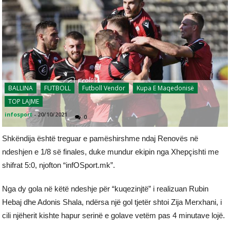
BALLINA
FUTBOLL
Futboll Vendor
Kupa E Maqedonisë
TOP LAJME
infosport
-
20/10/2021
0
Shkëndija është treguar e pamëshirshme ndaj Renovës në
ndeshjen e 1/8 së finales, duke mundur ekipin nga Xhepçishti me
shifrat 5:0, njofton “infOSport.mk”.
Nga dy gola në këtë ndeshje për “kuqezinjtë” i realizuan Rubin
Hebaj dhe Adonis Shala, ndërsa një gol tjetër shtoi Zija Merxhani, i
cili njëherit kishte hapur serinë e golave vetëm pas 4 minutave lojë.