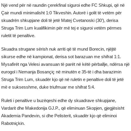
Një vend për në raundin çerekfinal siguroi edhe FC Shkupi, që në
Çair mundi minimalisht 1:0 Tikveshin. Autorë i golit të vetëm për
skuadrën shkupjane doli të jetë Matej Cvetanoski (30’), derisa
Struga Trim Lum kualifikimin për më tej e siguroi vetëm përmes
ruletit të penaltive.
Skuadra strugane sërish nuk arriti që të mund Borecin, njëjtë
sikurse edhe në kampionat, derisa sot barazuan me shifrat 1:1.
Mysafirët nga Velesi avansuan të parët në këtë përballje, ndërsa një
eurogol i Nemanja Bosançiç në minutën e 35-të i dha barazimin
Struga Trim Lum, skuadër kjo që në ruletin e penaltive doli të jetë
më e suksesshme, duke triufmuar me shifrat 5:4.
Ruleti i penaltive u buzëqeshi edhe dy skuadrave shkupjane,
Vardarit dhe Makedonija GJ.P., që eliminuan Skopjen, gjegjësisht
Akademia Pandevin, si dhe Pelisterit, skuadër kjo që eliminoi
Rabotniçkin.