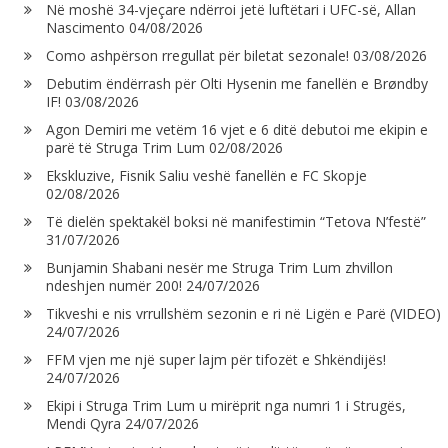
Në moshë 34-vjeçare ndërroi jetë luftëtari i UFC-së, Allan
Nascimento
04/08/2026
Como ashpërson rregullat për biletat sezonale!
03/08/2026
Debutim ëndërrash për Olti Hysenin me fanellën e Brøndby
IF!
03/08/2026
Agon Demiri me vetëm 16 vjet e 6 ditë debutoi me ekipin e
parë të Struga Trim Lum
02/08/2026
Ekskluzive, Fisnik Saliu veshë fanellën e FC Skopje
02/08/2026
Të dielën spektakël boksi në manifestimin “Tetova N’festë”
31/07/2026
Bunjamin Shabani nesër me Struga Trim Lum zhvillon
ndeshjen numër 200!
24/07/2026
Tikveshi e nis vrrullshëm sezonin e ri në Ligën e Parë (VIDEO)
24/07/2026
FFM vjen me një super lajm për tifozët e Shkëndijës!
24/07/2026
Ekipi i Struga Trim Lum u mirëprit nga numri 1 i Strugës,
Mendi Qyra
24/07/2026