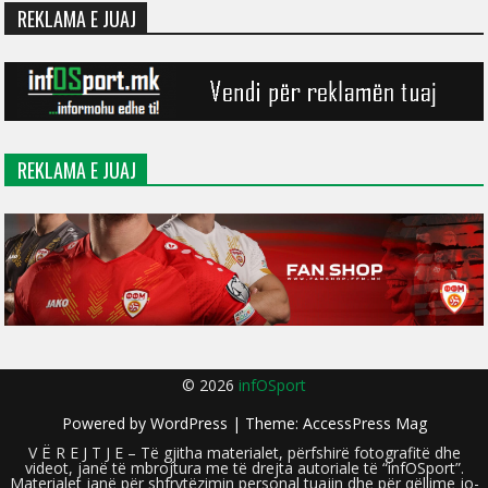
REKLAMA E JUAJ
REKLAMA E JUAJ
© 2026
infOSport
Powered by
WordPress
| Theme:
AccessPress Mag
V Ë R E J T J E – Të gjitha materialet, përfshirë fotografitë dhe
videot, janë të mbrojtura me të drejta autoriale të “infOSport”.
Materialet janë për shfrytëzimin personal tuajin dhe për qëllime jo-