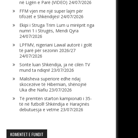
në Ligën e Parë (VIDEO)
24/07/2026
FFM vjen me një super lajm për
tifozët e Shkëndijës!
24/07/2026
Ekipi i Struga Trim Lum u mirëprit nga
numri 1 i Strugës, Mendi Qyra
24/07/2026
LPFMV, nigeriani Lawal autorë i golit
të parë për sezonin 2026/27
24/07/2026
Sonte luan Shkëndija, ja në cilën TV
mund ta ndiqni!
23/07/2026
Malisheva superiore edhe ndaj
skocezëve të Hibernian, shënojnë
Uka dhe Nafiu
23/07/2026
Të premtën starton kampionati i 35-
të në futboll! Shkëndija e Haraçinës
debutuesja e vetme
23/07/2026
KOMENTET E FUNDIT