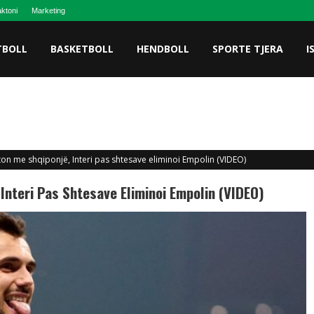
ktoni
Marketing
TBOLL
BASKETBOLL
HENDBOLL
SPORTE TJERA
I
are ndërroi jetë luftëtari i UFC-së, Allan Nascimento
on me shqiponjë, Interi pas shtesave eliminoi Empolin (VIDEO)
Interi Pas Shtesave Eliminoi Empolin (VIDEO)