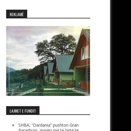
REKLAMË
LAJMET E FUNDIT
SHBA, “Dardania” pushton Gran
Paradison, majën më të lartë të