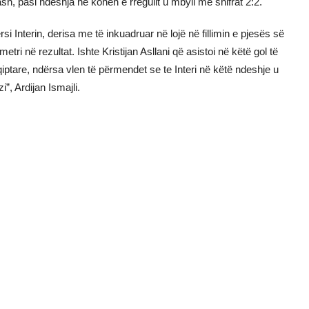
h, pasi ndeshja në kohën e rregullt u mbyll me shifrat 2:2.
i Interin, derisa me të inkuadruar në lojë në fillimin e pjesës së
etri në rezultat. Ishte Kristijan Asllani që asistoi në këtë gol të
iptare, ndërsa vlen të përmendet se te Interi në këtë ndeshje u
i”, Ardijan Ismajli.