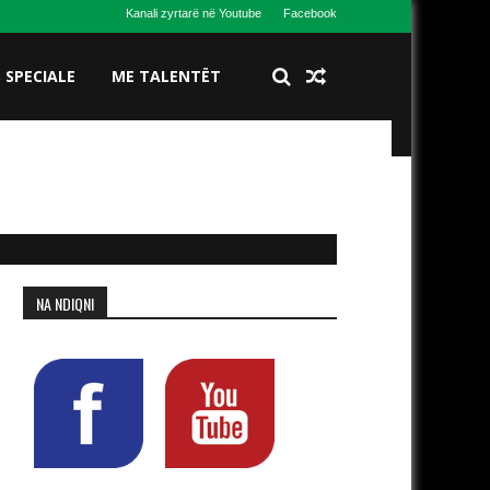
Kanali zyrtarë në Youtube
Facebook
S SPECIALE
ME TALENTËT
NA NDIQNI