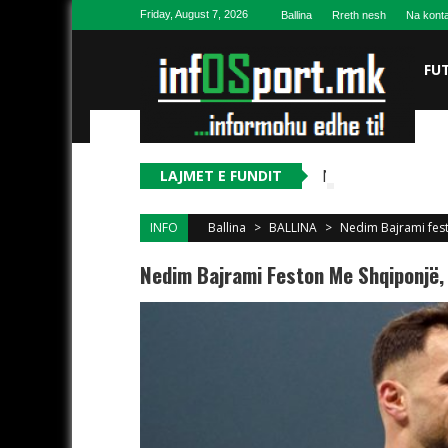
Skip to content
Friday, August 7, 2026
Ballina
Rreth nesh
Na konta
FU
Në moshë 34-vjeç
LAJMET E FUNDIT
INFO
Ballina
>
BALLINA
>
Nedim Bajrami fest
Nedim Bajrami Feston Me Shqiponjë, 