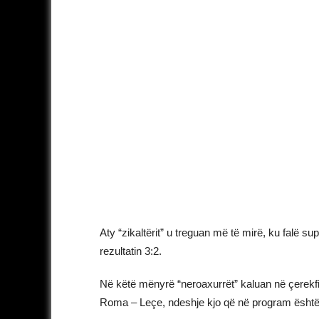
Aty “zikaltërit” u treguan më të mirë, ku falë s
rezultatin 3:2.
Në këtë mënyrë “neroaxurrët” kaluan në çerekfina
Roma – Leçe, ndeshje kjo që në program është