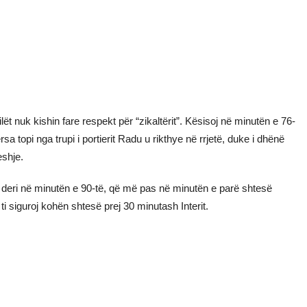
ilët nuk kishin fare respekt për “zikaltërit”. Kësisoj në minutën e 76-
sa topi nga trupi i portierit Radu u rikthye në rrjetë, duke i dhënë
eshje.
ti deri në minutën e 90-të, që më pas në minutën e parë shtesë
ti siguroj kohën shtesë prej 30 minutash Interit.