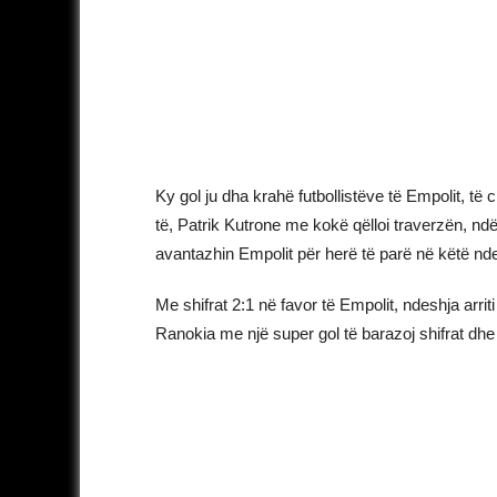
Ky gol ju dha krahë futbollistëve të Empolit, të c
të, Patrik Kutrone me kokë qëlloi traverzën, ndër
avantazhin Empolit për herë të parë në këtë nd
Me shifrat 2:1 në favor të Empolit, ndeshja arri
Ranokia me një super gol të barazoj shifrat dhe 