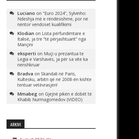
Luciano
on
“Euro 2024”, Sylvinho:
Ndeshja më e rëndësishme, por në
nëntor vendoset kualifikimi
Klodian
on
Lista përfundimtare e
Italisë, ja tre “të përjashtuarit” nga
Mançini
eksperti
on
Muçi u prezantua te
Legia e Varshavës, ja për sa vite ka
nënshkruar
Bradva
on
Skandali në Paris,
Kultesku, arbitri që në 2008-ën kishte
tentuar vetëvrasjen!
Mmabeg
on
Gjejnë pikën e dobët të
Khabib Nurmagomedov (VIDEO)
ARKIVI