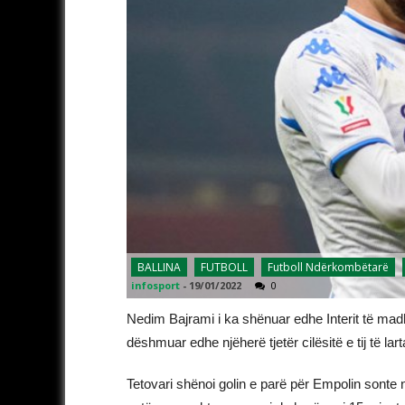
BALLINA
FUTBOLL
Futboll Ndërkombëtarë
infosport
-
19/01/2022
0
Nedim Bajrami i ka shënuar edhe Interit të madh
dëshmuar edhe njëherë tjetër cilësitë e tij të lar
Tetovari shënoi golin e parë për Empolin sonte n