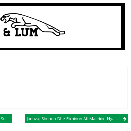
ësit!
Januzaj Shënon Dhe Eliminon Atl.Madridin Nga Kupa E Spanjës (VIDEO)