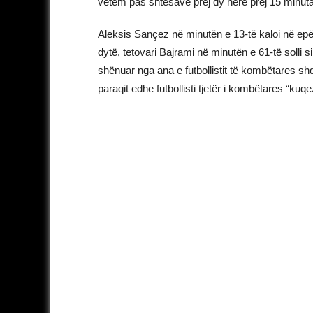
vetëm pas shtesave prej dy herë prej 15 minutas
Aleksis Sançez në minutën e 13-të kaloi në epërs
dytë, tetovari Bajrami në minutën e 61-të solli sim
shënuar nga ana e futbollistit të kombëtares shq
paraqit edhe futbollisti tjetër i kombëtares “kuqez