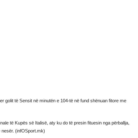
uper golit të Sensit në minutën e 104-të në fund shënuan fitore me
le të Kupës së Italisë, aty ku do të presin fituesin nga përballja,
 nesër. (infOSport.mk)