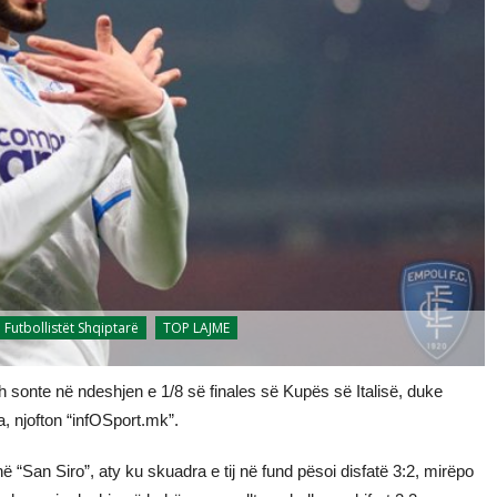
Futbollistët Shqiptarë
TOP LAJME
 sonte në ndeshjen e 1/8 së finales së Kupës së Italisë, duke
ta, njofton “infOSport.mk”.
ë “San Siro”, aty ku skuadra e tij në fund pësoi disfatë 3:2, mirëpo