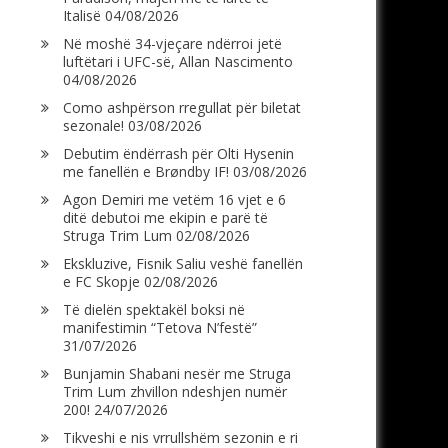
Italisë
04/08/2026
Në moshë 34-vjeçare ndërroi jetë
luftëtari i UFC-së, Allan Nascimento
04/08/2026
Como ashpërson rregullat për biletat
sezonale!
03/08/2026
Debutim ëndërrash për Olti Hysenin
me fanellën e Brøndby IF!
03/08/2026
Agon Demiri me vetëm 16 vjet e 6
ditë debutoi me ekipin e parë të
Struga Trim Lum
02/08/2026
Ekskluzive, Fisnik Saliu veshë fanellën
e FC Skopje
02/08/2026
Të dielën spektakël boksi në
manifestimin “Tetova N’festë”
31/07/2026
Bunjamin Shabani nesër me Struga
Trim Lum zhvillon ndeshjen numër
200!
24/07/2026
Tikveshi e nis vrrullshëm sezonin e ri