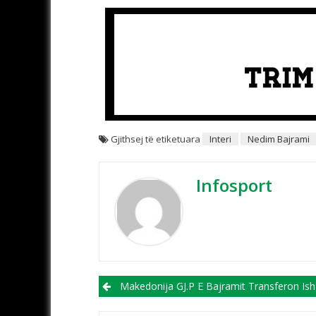
Gjithsej të etiketuara
Interi
Nedim Bajrami
Infosport
Post navigation
Makedonija GJ.P E Bajramit Transferon Ish Sulmuesin E Kuk