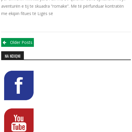
aventurën e tij te skuadra “romake”. Me të përfunduar kontratën
me ekipin fitues të Ligës së
Posts navigation
Older Posts
NA NDIQNI