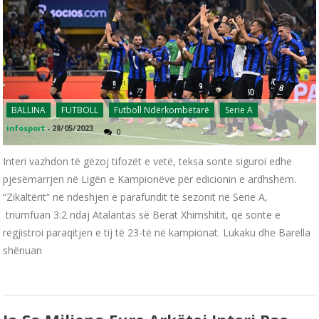
BALLINA
FUTBOLL
Futboll Ndërkombëtarë
Serie A
infosport
-
28/05/2023
0
Interi vazhdon të gëzoj tifozët e vetë, teksa sonte siguroi edhe
pjesëmarrjen në Ligën e Kampionëve për edicionin e ardhshëm.
“Zikaltërit” në ndeshjen e parafundit të sezonit në Serie A,
triumfuan 3:2 ndaj Atalantas së Berat Xhimshitit, që sonte e
regjistroi paraqitjen e tij të 23-të në kampionat. Lukaku dhe Barella
shënuan