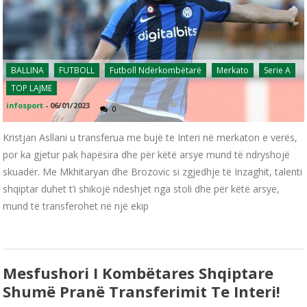
BALLINA
FUTBOLL
Futboll Ndërkombëtarë
Merkato
Serie A
TOP LAJME
infosport
-
06/01/2023
0
Kristjan Asllani u transferua me bujë te Interi në merkaton e verës,
por ka gjetur pak hapësira dhe për këtë arsye mund të ndryshojë
skuadër. Me Mkhitaryan dhe Brozovic si zgjedhje të Inzaghit, talenti
shqiptar duhet t’i shikojë ndeshjet nga stoli dhe për këtë arsye,
mund të transferohet në një ekip
Mesfushori I Kombëtares Shqiptare
Shumë Pranë Transferimit Te Interi!