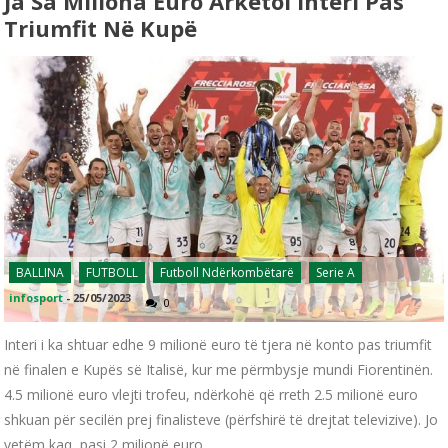
Ja Sa Miliona Euro Arkëtoi Interi Pas
Triumfit Në Kupë
BALLINA
FUTBOLL
Futboll Ndërkombëtarë
Serie A
infosport
-
25/05/2023
0
Interi i ka shtuar edhe 9 milionë euro të tjera në konto pas triumfit
në finalen e Kupës së Italisë, kur me përmbysje mundi Fiorentinën.
4.5 milionë euro vlejti trofeu, ndërkohë që rreth 2.5 milionë euro
shkuan për secilën prej finalisteve (përfshirë të drejtat televizive). Jo
vetëm kaq, pasi 2 milionë euro