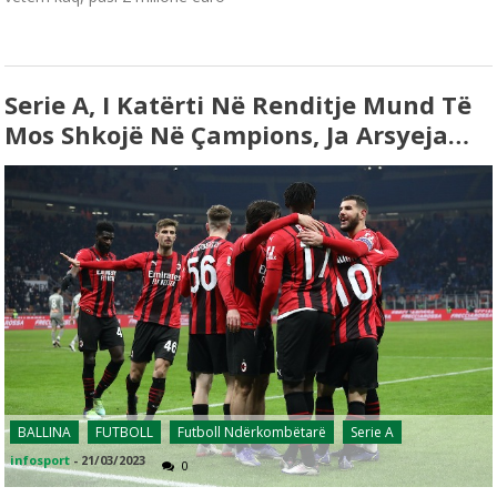
Serie A, I Katërti Në Renditje Mund Të
Mos Shkojë Në Çampions, Ja Arsyeja…
BALLINA
FUTBOLL
Futboll Ndërkombëtarë
Serie A
infosport
-
21/03/2023
0