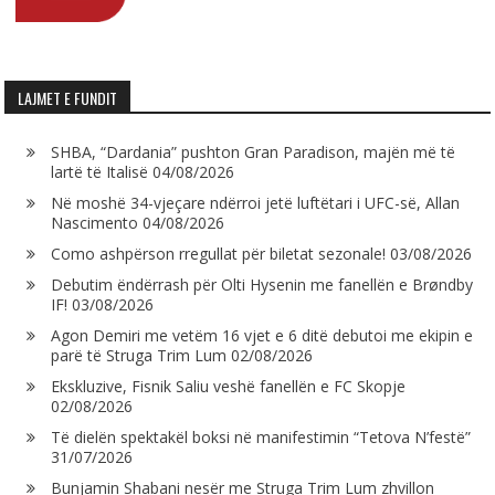
LAJMET E FUNDIT
SHBA, “Dardania” pushton Gran Paradison, majën më të
lartë të Italisë
04/08/2026
Në moshë 34-vjeçare ndërroi jetë luftëtari i UFC-së, Allan
Nascimento
04/08/2026
Como ashpërson rregullat për biletat sezonale!
03/08/2026
Debutim ëndërrash për Olti Hysenin me fanellën e Brøndby
IF!
03/08/2026
Agon Demiri me vetëm 16 vjet e 6 ditë debutoi me ekipin e
parë të Struga Trim Lum
02/08/2026
Ekskluzive, Fisnik Saliu veshë fanellën e FC Skopje
02/08/2026
Të dielën spektakël boksi në manifestimin “Tetova N’festë”
31/07/2026
Bunjamin Shabani nesër me Struga Trim Lum zhvillon