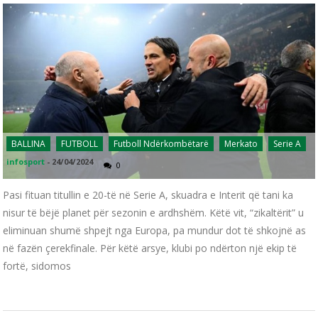
BALLINA
FUTBOLL
Futboll Ndërkombëtarë
Merkato
Serie A
infosport
-
24/04/2024
0
Pasi fituan titullin e 20-të në Serie A, skuadra e Interit që tani ka
nisur të bëjë planet për sezonin e ardhshëm. Këtë vit, “zikaltërit” u
eliminuan shumë shpejt nga Europa, pa mundur dot të shkojnë as
në fazën çerekfinale. Për këtë arsye, klubi po ndërton një ekip të
fortë, sidomos