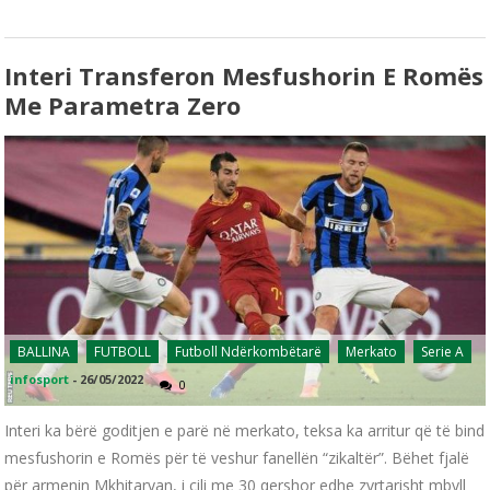
Interi Transferon Mesfushorin E Romës
Me Parametra Zero
BALLINA
FUTBOLL
Futboll Ndërkombëtarë
Merkato
Serie A
infosport
-
26/05/2022
0
Interi ka bërë goditjen e parë në merkato, teksa ka arritur që të bind
mesfushorin e Romës për të veshur fanellën “zikaltër”. Bëhet fjalë
për armenin Mkhitaryan, i cili me 30 qershor edhe zyrtarisht mbyll