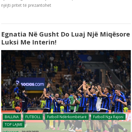
njëjti pritet të prezantohet
Egnatia Në Gusht Do Luaj Një Miqësore
Luksi Me Interin!
BALLINA
FUTBOLL
Futboll Ndërkombëtarë
Futboll Nga Rajoni
TOP LAJME
infosport
-
21/07/2023