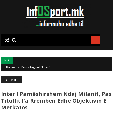
Skip to content
INFO
Ballina
>
Posts tagged "Interi"
TAG: INTERI
Inter I Pamëshirshëm Ndaj Milanit, Pas
Titullit I’a Rrëmben Edhe Objektivin E
Merkatos