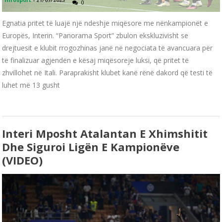
0
Egnatia pritet të luajë një ndeshje miqësore me nënkampionët e
Europës, Interin. “Panorama Sport” zbulon ekskluzivisht se
drejtuesit e klubit rrogozhinas janë në negociata të avancuara për
të finalizuar agjendën e kësaj miqësoreje luksi, që pritet të
zhvillohet në Itali. Paraprakisht klubet kanë rënë dakord që testi të
luhet më 13 gusht
Interi Mposht Atalantan E Xhimshitit
Dhe Siguroi Ligën E Kampionëve
(VIDEO)