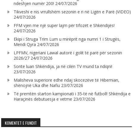
ndeshjen numër 200!
24/07/2026
Tikveshi e nis vrrullshëm sezonin e ri në Ligën e Parë (VIDEO)
24/07/2026
FFM vjen me një super lajm për tifozët e Shkëndijës!
24/07/2026
Ekipi i Struga Trim Lum u mirëprit nga numri 1 i Strugës,
Mendi Qyra
24/07/2026
LPFMV, nigeriani Lawal autorë i golit të parë për sezonin
2026/27
24/07/2026
Sonte luan Shkëndija, ja në cilën TV mund ta ndiqni!
23/07/2026
Malisheva superiore edhe ndaj skocezëve të Hibernian,
shënojnë Uka dhe Nafiu
23/07/2026
Të premtën starton kampionati i 35-të në futboll! Shkëndija e
Haraçinës debutuesja e vetme
23/07/2026
KOMENTET E FUNDIT