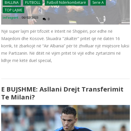
BALLINA
FUTBOLL
Futboll Ndërkombëtarë
Serie A
TOP LAJME
infosport
-
06/02/2023
0
Një super lajm për tifozët e Interit në Shqipëri, por edhe në
Maqedoni dhe Kosovë. Skuadra "zikaltër" pritet që në datën 16
korrik, të zbarkojë në “Air Albania” për të zhvilluar një miqësore luksi
me Partizanin. Në ditët në vijim pritet të vijë edhe zyrtarizimi në
lidhje më këtë duel special,
E BUJSHME: Asllani Drejt Transferimit
Te Milani?