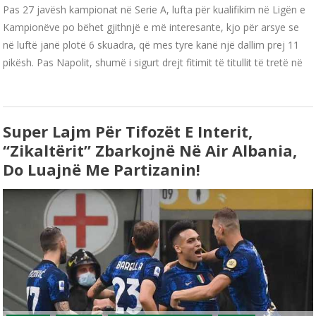
Pas 27 javësh kampionat në Serie A, lufta për kualifikim në Ligën e
Kampionëve po bëhet gjithnjë e më interesante, kjo për arsye se
në luftë janë plotë 6 skuadra, që mes tyre kanë një dallim prej 11
pikësh. Pas Napolit, shumë i sigurt drejt fitimit të titullit të tretë në
Super Lajm Për Tifozët E Interit,
“zikaltërit” Zbarkojnë Në Air Albania,
Do Luajnë Me Partizanin!