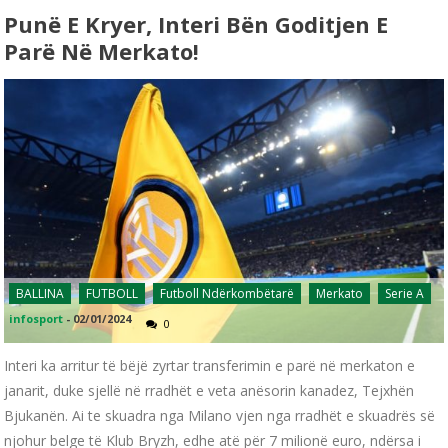
Punë E Kryer, Interi Bën Goditjen E
Parë Në Merkato!
BALLINA
FUTBOLL
Futboll Ndërkombëtarë
Merkato
Serie A
infosport
-
02/01/2024
0
Interi ka arritur të bëjë zyrtar transferimin e parë në merkaton e
janarit, duke sjellë në rradhët e veta anësorin kanadez, Tejxhën
Bjukanën. Ai te skuadra nga Milano vjen nga rradhët e skuadrës së
njohur belge të Klub Bryzh, edhe atë për 7 milionë euro, ndërsa i