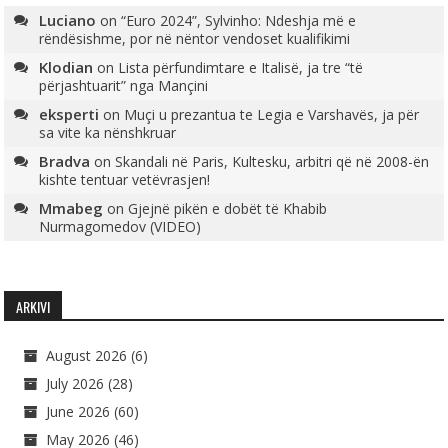
Luciano
on
“Euro 2024”, Sylvinho: Ndeshja më e
rëndësishme, por në nëntor vendoset kualifikimi
Klodian
on
Lista përfundimtare e Italisë, ja tre “të
përjashtuarit” nga Mançini
eksperti
on
Muçi u prezantua te Legia e Varshavës, ja për
sa vite ka nënshkruar
Bradva
on
Skandali në Paris, Kultesku, arbitri që në 2008-ën
kishte tentuar vetëvrasjen!
Mmabeg
on
Gjejnë pikën e dobët të Khabib
Nurmagomedov (VIDEO)
ARKIVI
August 2026
(6)
July 2026
(28)
June 2026
(60)
May 2026
(46)