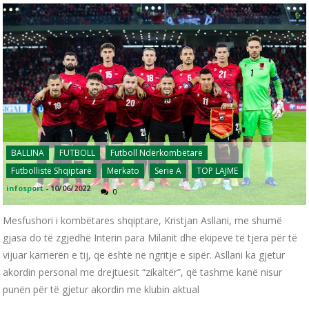
BALLINA
FUTBOLL
Futboll Ndërkombëtarë
Futbollistë Shqiptarë
Merkato
Serie A
TOP LAJME
infosport
-
10/06/2022
0
Mesfushori i kombëtares shqiptare, Kristjan Asllani, me shumë
gjasa do të zgjedhë Interin para Milanit dhe ekipeve të tjera për të
vijuar karrierën e tij, që është në ngritje e sipër. Asllani ka gjetur
akordin personal me drejtuesit “zikaltër”, që tashmë kanë nisur
punën për të gjetur akordin me klubin aktual