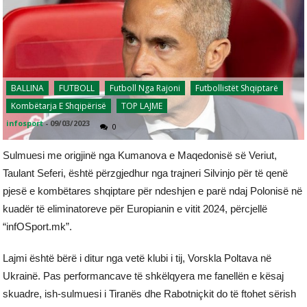
BALLINA
FUTBOLL
Futboll Nga Rajoni
Futbollistët Shqiptarë
Kombëtarja E Shqipërisë
TOP LAJME
infosport
-
09/03/2023
0
Sulmuesi me origjinë nga Kumanova e Maqedonisë së Veriut,
Taulant Seferi, është përzgjedhur nga trajneri Silvinjo për të qenë
pjesë e kombëtares shqiptare për ndeshjen e parë ndaj Polonisë në
kuadër të eliminatoreve për Europianin e vitit 2024, përcjellë
“infOSport.mk”.
Lajmi është bërë i ditur nga vetë klubi i tij, Vorskla Poltava në
Ukrainë. Pas performancave të shkëlqyera me fanellën e kësaj
skuadre, ish-sulmuesi i Tiranës dhe Rabotniçkit do të ftohet sërish