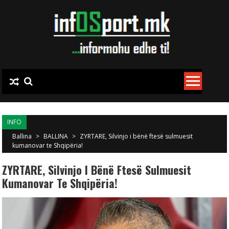
Skip to content
INFO
Ballina
>
BALLINA
>
ZYRTARE, Silvinjo i bënë ftesë sulmuesit
kumanovar te Shqipëria!
ZYRTARE, Silvinjo I Bënë Ftesë Sulmuesit
Kumanovar Te Shqipëria!