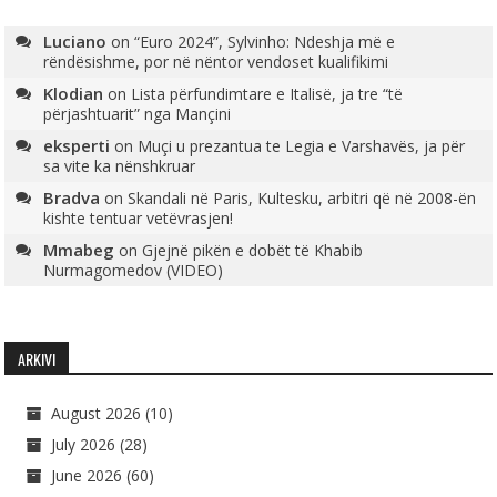
Luciano
on
“Euro 2024”, Sylvinho: Ndeshja më e
rëndësishme, por në nëntor vendoset kualifikimi
Klodian
on
Lista përfundimtare e Italisë, ja tre “të
përjashtuarit” nga Mançini
eksperti
on
Muçi u prezantua te Legia e Varshavës, ja për
sa vite ka nënshkruar
Bradva
on
Skandali në Paris, Kultesku, arbitri që në 2008-ën
kishte tentuar vetëvrasjen!
Mmabeg
on
Gjejnë pikën e dobët të Khabib
Nurmagomedov (VIDEO)
ARKIVI
August 2026
(10)
July 2026
(28)
June 2026
(60)