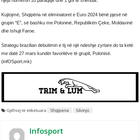
njëjti numëron 10 paraqitje dhe 1 gol të shënuar.
Kujtojmë, Shqipëria në eliminatoret e Euro 2024 bënë pjesë në
grupin “E”, së bashku me Poloninë, Republikën Çeke, Moldavinë
dhe Ishujt Faroe.
Strategu brazilian debutimin e tij në një ndeshje zyrtare do ta ketë
me datë 27 mars kundër favoritëve të grupit, Polonisë.
(infOSport.mk)
Gjithsej të etiketuara
Shqiperia
Silvinjo
Infosport