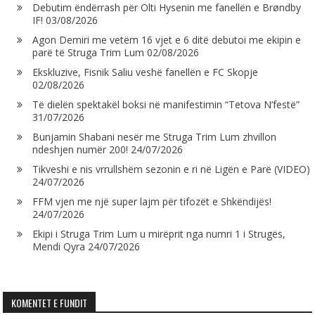
Debutim ëndërrash për Olti Hysenin me fanellën e Brøndby
IF!
03/08/2026
Agon Demiri me vetëm 16 vjet e 6 ditë debutoi me ekipin e
parë të Struga Trim Lum
02/08/2026
Ekskluzive, Fisnik Saliu veshë fanellën e FC Skopje
02/08/2026
Të dielën spektakël boksi në manifestimin “Tetova N’festë”
31/07/2026
Bunjamin Shabani nesër me Struga Trim Lum zhvillon
ndeshjen numër 200!
24/07/2026
Tikveshi e nis vrrullshëm sezonin e ri në Ligën e Parë (VIDEO)
24/07/2026
FFM vjen me një super lajm për tifozët e Shkëndijës!
24/07/2026
Ekipi i Struga Trim Lum u mirëprit nga numri 1 i Strugës,
Mendi Qyra
24/07/2026
KOMENTET E FUNDIT