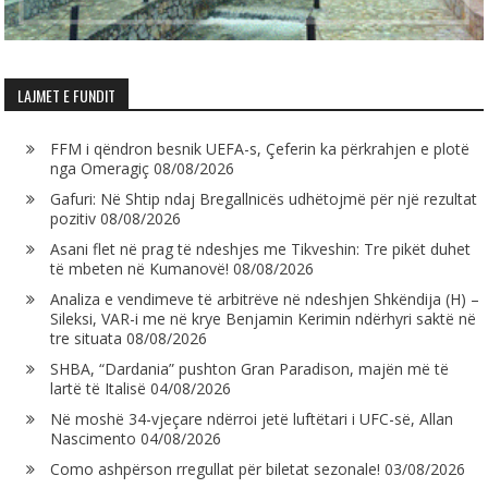
LAJMET E FUNDIT
FFM i qëndron besnik UEFA-s, Çeferin ka përkrahjen e plotë
nga Omeragiç
08/08/2026
Gafuri: Në Shtip ndaj Bregallnicës udhëtojmë për një rezultat
pozitiv
08/08/2026
Asani flet në prag të ndeshjes me Tikveshin: Tre pikët duhet
të mbeten në Kumanovë!
08/08/2026
Analiza e vendimeve të arbitrëve në ndeshjen Shkëndija (H) –
Sileksi, VAR-i me në krye Benjamin Kerimin ndërhyri saktë në
tre situata
08/08/2026
SHBA, “Dardania” pushton Gran Paradison, majën më të
lartë të Italisë
04/08/2026
Në moshë 34-vjeçare ndërroi jetë luftëtari i UFC-së, Allan
Nascimento
04/08/2026
Como ashpërson rregullat për biletat sezonale!
03/08/2026