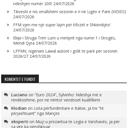
ndeshjen numër 200!
24/07/2026
Tikveshi e nis vrrullshëm sezonin e ri në Ligën e Parë (VIDEO)
24/07/2026
FFM vjen me një super lajm për tifozët e Shkëndijës!
24/07/2026
Ekipi i Struga Trim Lum u mirëprit nga numri 1 i Strugës,
Mendi Qyra
24/07/2026
LPFMV, nigeriani Lawal autorë i golit të parë për sezonin
2026/27
24/07/2026
KOMENTET E FUNDIT
Luciano
on
“Euro 2024”, Sylvinho: Ndeshja më e
rëndësishme, por në nëntor vendoset kualifikimi
Klodian
on
Lista përfundimtare e Italisë, ja tre “të
përjashtuarit” nga Mançini
eksperti
on
Muçi u prezantua te Legia e Varshavës, ja për
sa vite ka nënshkruar