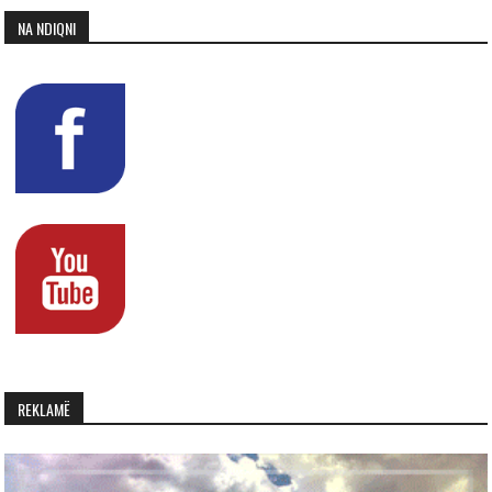
NA NDIQNI
REKLAMË