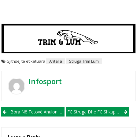
Gjithsej të etiketuara
Antalia
Struga Trim Lum
Infosport
Post navigation
Bora Në Tetovë Anulon Miqësoren, Shkëndija-Arsimi
FC Struga Dhe FC Shkupi Me Aeroplanin E Njëjtë Udhëtuan Drejt Turqisë