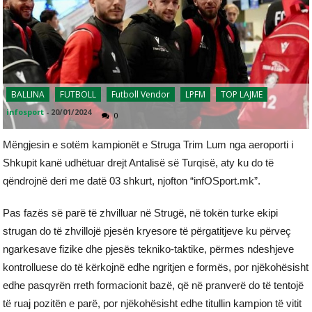
BALLINA
FUTBOLL
Futboll Vendor
LPFM
TOP LAJME
infosport
-
20/01/2024
0
Mëngjesin e sotëm kampionët e Struga Trim Lum nga aeroporti i
Shkupit kanë udhëtuar drejt Antalisë së Turqisë, aty ku do të
qëndrojnë deri me datë 03 shkurt, njofton “infOSport.mk”.
Pas fazës së parë të zhvilluar në Strugë, në tokën turke ekipi
strugan do të zhvillojë pjesën kryesore të përgatitjeve ku përveç
ngarkesave fizike dhe pjesës tekniko-taktike, përmes ndeshjeve
kontrolluese do të kërkojnë edhe ngritjen e formës, por njëkohësisht
edhe pasqyrën rreth formacionit bazë, që në pranverë do të tentojë
të ruaj pozitën e parë, por njëkohësisht edhe titullin kampion të vitit