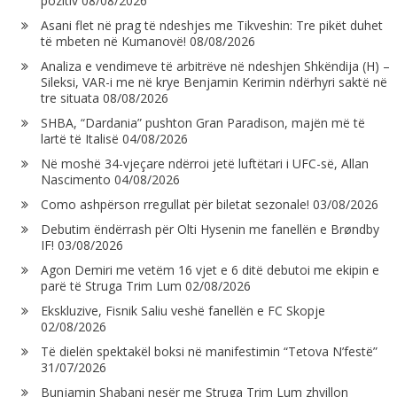
pozitiv
08/08/2026
Asani flet në prag të ndeshjes me Tikveshin: Tre pikët duhet
të mbeten në Kumanovë!
08/08/2026
Analiza e vendimeve të arbitrëve në ndeshjen Shkëndija (H) –
Sileksi, VAR-i me në krye Benjamin Kerimin ndërhyri saktë në
tre situata
08/08/2026
SHBA, “Dardania” pushton Gran Paradison, majën më të
lartë të Italisë
04/08/2026
Në moshë 34-vjeçare ndërroi jetë luftëtari i UFC-së, Allan
Nascimento
04/08/2026
Como ashpërson rregullat për biletat sezonale!
03/08/2026
Debutim ëndërrash për Olti Hysenin me fanellën e Brøndby
IF!
03/08/2026
Agon Demiri me vetëm 16 vjet e 6 ditë debutoi me ekipin e
parë të Struga Trim Lum
02/08/2026
Ekskluzive, Fisnik Saliu veshë fanellën e FC Skopje
02/08/2026
Të dielën spektakël boksi në manifestimin “Tetova N’festë”
31/07/2026
Bunjamin Shabani nesër me Struga Trim Lum zhvillon