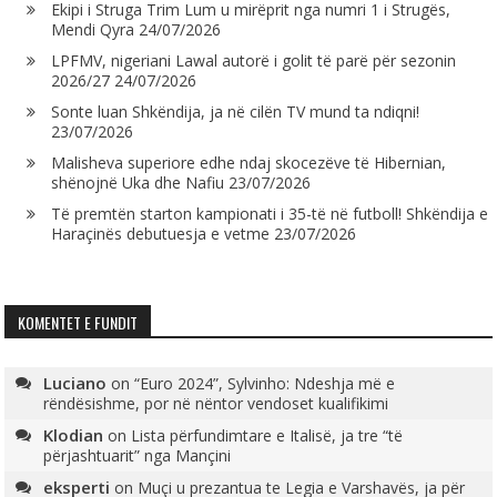
Ekipi i Struga Trim Lum u mirëprit nga numri 1 i Strugës,
Mendi Qyra
24/07/2026
LPFMV, nigeriani Lawal autorë i golit të parë për sezonin
2026/27
24/07/2026
Sonte luan Shkëndija, ja në cilën TV mund ta ndiqni!
23/07/2026
Malisheva superiore edhe ndaj skocezëve të Hibernian,
shënojnë Uka dhe Nafiu
23/07/2026
Të premtën starton kampionati i 35-të në futboll! Shkëndija e
Haraçinës debutuesja e vetme
23/07/2026
KOMENTET E FUNDIT
Luciano
on
“Euro 2024”, Sylvinho: Ndeshja më e
rëndësishme, por në nëntor vendoset kualifikimi
Klodian
on
Lista përfundimtare e Italisë, ja tre “të
përjashtuarit” nga Mançini
eksperti
on
Muçi u prezantua te Legia e Varshavës, ja për