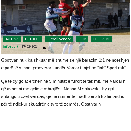
BALLINA
FUTBOLL
Futboll Vendor
LPFM
TOP LAJME
infosport
-
17/02/2024
0
Gostivari nuk ka shkuar më shumë se një barazim 1:1 në ndeshjen
e parë të stinorit pranveror kundër Vardarit, njofton “infOSport.mk”.
Që të dy golat erdhën në 5 minutat e fundit të takimit, me Vardarin
që avansoi me golin e mbrojtësit Nenad Mishkovski. Ky gol
shtangu tifozët vendas, që në numër të madh sërish kishin ardhur
për të ndjekur skuadrën e tyre të zemrës, Gostivarin.