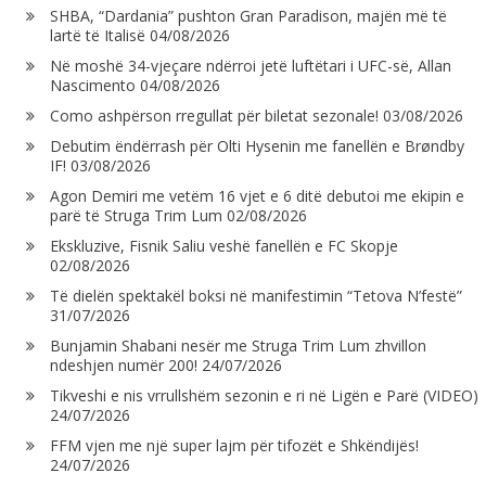
SHBA, “Dardania” pushton Gran Paradison, majën më të
lartë të Italisë
04/08/2026
Në moshë 34-vjeçare ndërroi jetë luftëtari i UFC-së, Allan
Nascimento
04/08/2026
Como ashpërson rregullat për biletat sezonale!
03/08/2026
Debutim ëndërrash për Olti Hysenin me fanellën e Brøndby
IF!
03/08/2026
Agon Demiri me vetëm 16 vjet e 6 ditë debutoi me ekipin e
parë të Struga Trim Lum
02/08/2026
Ekskluzive, Fisnik Saliu veshë fanellën e FC Skopje
02/08/2026
Të dielën spektakël boksi në manifestimin “Tetova N’festë”
31/07/2026
Bunjamin Shabani nesër me Struga Trim Lum zhvillon
ndeshjen numër 200!
24/07/2026
Tikveshi e nis vrrullshëm sezonin e ri në Ligën e Parë (VIDEO)
24/07/2026
FFM vjen me një super lajm për tifozët e Shkëndijës!
24/07/2026