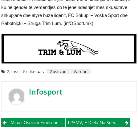
ku në qendër të vëmendjes do të jenë ndeshjet mes skuadrave
shkupjane dhe atyre buzë liqenit, FC Shkupi – Voska Sport dhe
Rabotniçki – Struga Trim Lum. (infOSport.mk)
Gjithsej të etiketuara
Gostivari
Vardari
Infosport
Post navigation
Minas Osmani Emërohet “Team Manager” Te FC Shkupi
LPFMV, E Diela Na Servon Përballje Mjaft Interesante