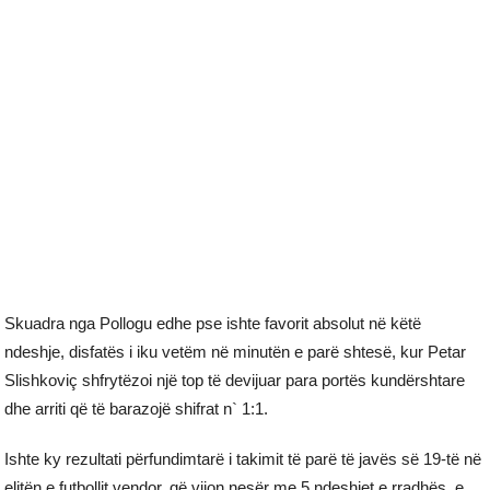
Skuadra nga Pollogu edhe pse ishte favorit absolut në këtë
ndeshje, disfatës i iku vetëm në minutën e parë shtesë, kur Petar
Slishkoviç shfrytëzoi një top të devijuar para portës kundërshtare
dhe arriti që të barazojë shifrat n` 1:1.
Ishte ky rezultati përfundimtarë i takimit të parë të javës së 19-të në
elitën e futbollit vendor, që vijon nesër me 5 ndeshjet e rradhës, e