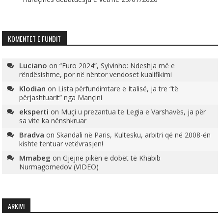
KOMENTET E FUNDIT
Luciano
on
“Euro 2024”, Sylvinho: Ndeshja më e
rëndësishme, por në nëntor vendoset kualifikimi
Klodian
on
Lista përfundimtare e Italisë, ja tre “të
përjashtuarit” nga Mançini
eksperti
on
Muçi u prezantua te Legia e Varshavës, ja për
sa vite ka nënshkruar
Bradva
on
Skandali në Paris, Kultesku, arbitri që në 2008-ën
kishte tentuar vetëvrasjen!
Mmabeg
on
Gjejnë pikën e dobët të Khabib
Nurmagomedov (VIDEO)
ARKIVI