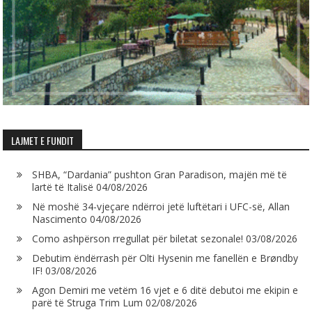
LAJMET E FUNDIT
SHBA, “Dardania” pushton Gran Paradison, majën më të
lartë të Italisë
04/08/2026
Në moshë 34-vjeçare ndërroi jetë luftëtari i UFC-së, Allan
Nascimento
04/08/2026
Como ashpërson rregullat për biletat sezonale!
03/08/2026
Debutim ëndërrash për Olti Hysenin me fanellën e Brøndby
IF!
03/08/2026
Agon Demiri me vetëm 16 vjet e 6 ditë debutoi me ekipin e
parë të Struga Trim Lum
02/08/2026