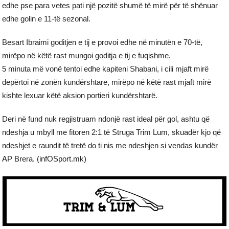
edhe pse para vetes pati një pozitë shumë të mirë për të shënuar
edhe golin e 11-të sezonal.
Besart Ibraimi goditjen e tij e provoi edhe në minutën e 70-të,
mirëpo në këtë rast mungoi goditja e tij e fuqishme.
5 minuta më vonë tentoi edhe kapiteni Shabani, i cili mjaft mirë
depërtoi në zonën kundërshtare, mirëpo në këtë rast mjaft mirë
kishte lexuar këtë aksion portieri kundërshtarë.
Deri në fund nuk regjistruam ndonjë rast ideal për gol, ashtu që
ndeshja u mbyll me fitoren 2:1 të Struga Trim Lum, skuadër kjo që
ndeshjet e raundit të tretë do ti nis me ndeshjen si vendas kundër
AP Brera. (infOSport.mk)