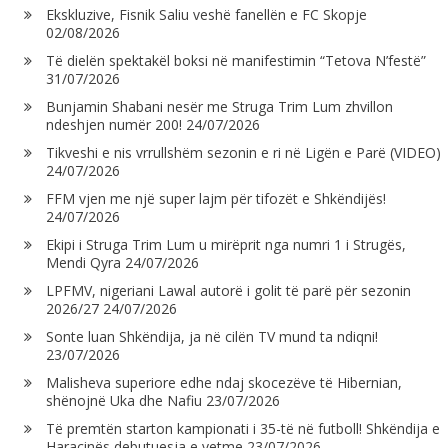
Ekskluzive, Fisnik Saliu veshë fanellën e FC Skopje
02/08/2026
Të dielën spektakël boksi në manifestimin “Tetova N’festë”
31/07/2026
Bunjamin Shabani nesër me Struga Trim Lum zhvillon
ndeshjen numër 200!
24/07/2026
Tikveshi e nis vrrullshëm sezonin e ri në Ligën e Parë (VIDEO)
24/07/2026
FFM vjen me një super lajm për tifozët e Shkëndijës!
24/07/2026
Ekipi i Struga Trim Lum u mirëprit nga numri 1 i Strugës,
Mendi Qyra
24/07/2026
LPFMV, nigeriani Lawal autorë i golit të parë për sezonin
2026/27
24/07/2026
Sonte luan Shkëndija, ja në cilën TV mund ta ndiqni!
23/07/2026
Malisheva superiore edhe ndaj skocezëve të Hibernian,
shënojnë Uka dhe Nafiu
23/07/2026
Të premtën starton kampionati i 35-të në futboll! Shkëndija e
Haraçinës debutuesja e vetme
23/07/2026