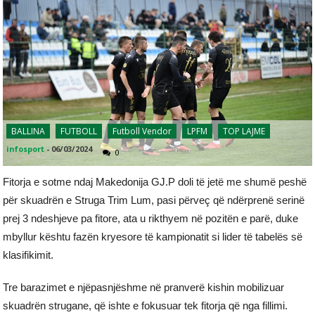
BALLINA
FUTBOLL
Futboll Vendor
LPFM
TOP LAJME
infosport
-
06/03/2024
0
Fitorja e sotme ndaj Makedonija GJ.P doli të jetë me shumë peshë
për skuadrën e Struga Trim Lum, pasi përveç që ndërprenë serinë
prej 3 ndeshjeve pa fitore, ata u rikthyem në pozitën e parë, duke
mbyllur kështu fazën kryesore të kampionatit si lider të tabelës së
klasifikimit.
Tre barazimet e njëpasnjëshme në pranverë kishin mobilizuar
skuadrën strugane, që ishte e fokusuar tek fitorja që nga fillimi.