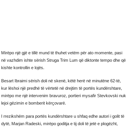
Mirëpo një gjë e tillë mund të thuhet vetëm për ato momente, pasi
në vazhdim ishte sërish Struga Trim Lum që diktonte tempo dhe që
kishte kontrollin e lojës.
Besart Ibraimi sërish doli në skenë, këtë herë në minutëne 62-të,
kur lëshoi një predhë të vërtetë në drejtim të portës kundërshtare,
mirëpo me një intervenim bravuroz, portieri mysafir Stevkovski nuk
lejoi gëzimin e bomberit kërçovarë.
I rrezikshëm para portës kundërshtare u shfaq edhe autori i golit të
dytë, Marjan Radeski, mirëpo goditja e tij doli të jetë e plogëzht,