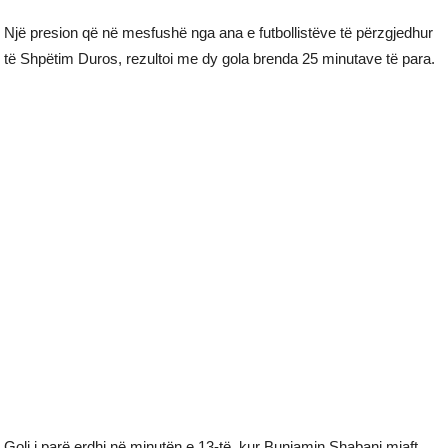
Një presion që në mesfushë nga ana e futbollistëve të përzgjedhur
të Shpëtim Duros, rezultoi me dy gola brenda 25 minutave të para.
Goli i parë erdhi në minutën e 13-të, kur Bunjamin Shabani mjaft