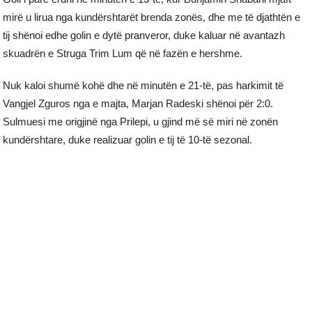
mirë u lirua nga kundërshtarët brenda zonës, dhe me të djathtën e
tij shënoi edhe golin e dytë pranveror, duke kaluar në avantazh
skuadrën e Struga Trim Lum që në fazën e hershme.
Nuk kaloi shumë kohë dhe në minutën e 21-të, pas harkimit të
Vangjel Zguros nga e majta, Marjan Radeski shënoi për 2:0.
Sulmuesi me origjinë nga Prilepi, u gjind më së miri në zonën
kundërshtare, duke realizuar golin e tij të 10-të sezonal.