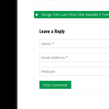
Post navigation
Struga Trim Lum Fiton Dhe Raundin E Tretë E Pret Si Lider! Shkëndija, FC Shkupi Dhe Voska B
Leave a Reply