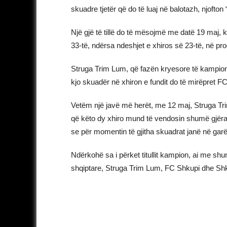
skuadre tjetër që do të luaj në balotazh, njofton
Një gjë të tillë do të mësojmë me datë 19 maj, k
33-të, ndërsa ndeshjet e xhiros së 23-të, në p
Struga Trim Lum, që fazën kryesore të kampionati
kjo skuadër në xhiron e fundit do të mirëpret F
Vetëm një javë më herët, me 12 maj, Struga Tri
që këto dy xhiro mund të vendosin shumë gjëra 
se për momentin të gjitha skuadrat janë në garë 
Ndërkohë sa i përket titullit kampion, ai me sh
shqiptare, Struga Trim Lum, FC Shkupi dhe Shk