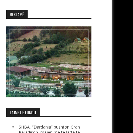
REKLAMË
LAJMET E FUNDIT
SHBA, “Dardania” pushton Gran
Paradison, majën më të lartë të