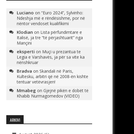
Luciano
on
“Euro 2024”, Sylvinho:
Ndeshja më e rëndësishme, por në
nëntor vendoset kualifikimi
Klodian
on
Lista përfundimtare e
Italisë, ja tre “të përjashtuarit” nga
Mançini
eksperti
on
Muçi u prezantua te
Legia e Varshavës, ja për sa vite ka
nënshkruar
Bradva
on
Skandali në Paris,
Kultesku, arbitri që në 2008-ën kishte
tentuar vetëvrasjen!
Mmabeg
on
Gjejnë pikën e dobët të
Khabib Nurmagomedov (VIDEO)
ARKIVI