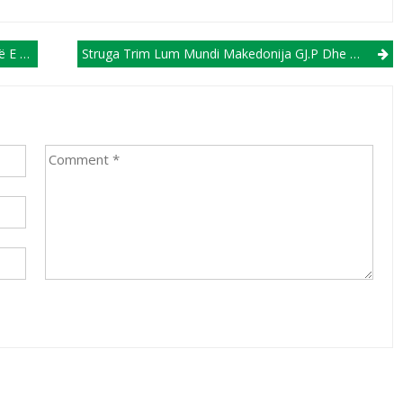
arazojnë
Struga Trim Lum Mundi Makedonija GJ.P Dhe Rikthehet Në Krye Të Tabelës Së Klasifikimit (VIDEO)