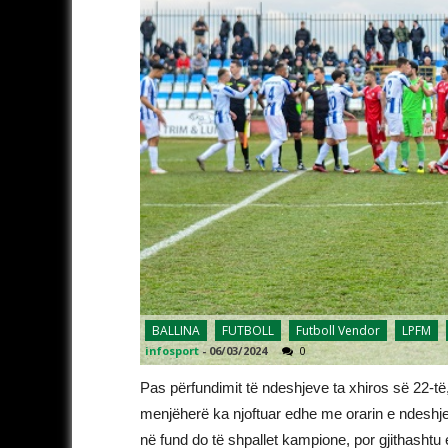
BALLINA
FUTBOLL
Futboll Vendor
LPFM
infosport
-
06/03/2024
0
Pas përfundimit të ndeshjeve ta xhiros së 22-të
menjëherë ka njoftuar edhe me orarin e ndeshjev
në fund do të shpallet kampione, por gjithashtu