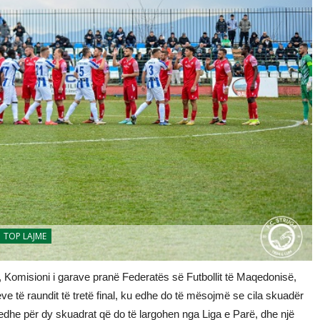
TOP LAJME
, Komisioni i garave pranë Federatës së Futbollit të Maqedonisë,
e të raundit të tretë final, ku edhe do të mësojmë se cila skuadër
 edhe për dy skuadrat që do të largohen nga Liga e Parë, dhe një