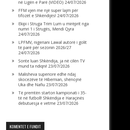
në Ligën e Parë (VIDEO)
24/07/2026
FFM vjen me një super lajm për
tifozët e Shkëndijës!
24/07/2026
Ekipi i Struga Trim Lum u mirëprit nga
numri 1 i Strugës, Mendi Qyra
24/07/2026
LPFMV, nigeriani Lawal autorë i golit
të parë për sezonin 2026/27
24/07/2026
Sonte luan Shkëndija, ja në cilën TV
mund ta ndiqni!
23/07/2026
Malisheva superiore edhe ndaj
skocezëve të Hibernian, shënojnë
Uka dhe Nafiu
23/07/2026
Të premtën starton kampionati i 35-
të në futboll! Shkëndija e Haraçinës
debutuesja e vetme
23/07/2026
KOMENTET E FUNDIT