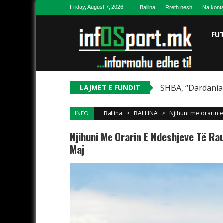
Skip to content
Friday, August 7, 2026
Ballina
Rreth nesh
Na konta
FU
SHBA, “Dardania”
LAJMET E FUNDIT
INFO
Ballina
>
BALLINA
>
Njihuni me orarin 
Njihuni Me Orarin E Ndeshjeve Të Ra
Maj