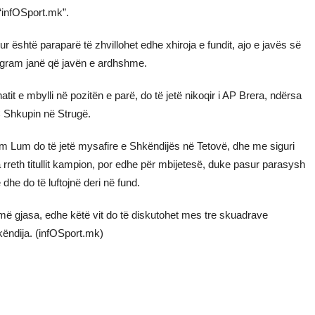
 “infOSport.mk”.
ur është paraparë të zhvillohet edhe xhiroja e fundit, ajo e javës së
rogram janë që javën e ardhshme.
t e mbylli në pozitën e parë, do të jetë nikoqir i AP Brera, ndërsa
C Shkupin në Strugë.
m Lum do të jetë mysafire e Shkëndijës në Tetovë, dhe me siguri
rreth titullit kampion, por edhe për mbijetesë, duke pasur parasysh
dhe do të luftojnë deri në fund.
umë gjasa, edhe këtë vit do të diskutohet mes tre skuadrave
ëndija. (infOSport.mk)