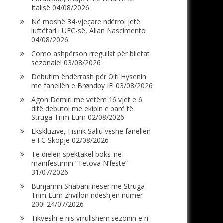
Italisë
04/08/2026
Në moshë 34-vjeçare ndërroi jetë
luftëtari i UFC-së, Allan Nascimento
04/08/2026
Como ashpërson rregullat për biletat
sezonale!
03/08/2026
Debutim ëndërrash për Olti Hysenin
me fanellën e Brøndby IF!
03/08/2026
Agon Demiri me vetëm 16 vjet e 6
ditë debutoi me ekipin e parë të
Struga Trim Lum
02/08/2026
Ekskluzive, Fisnik Saliu veshë fanellën
e FC Skopje
02/08/2026
Të dielën spektakël boksi në
manifestimin “Tetova N’festë”
31/07/2026
Bunjamin Shabani nesër me Struga
Trim Lum zhvillon ndeshjen numër
200!
24/07/2026
Tikveshi e nis vrrullshëm sezonin e ri