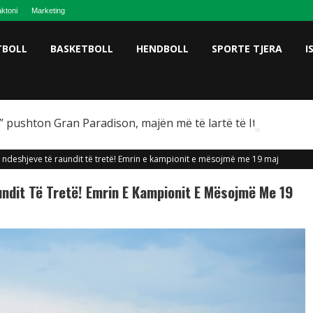
ktoni
Marketing
TBOLL
BASKETBOLL
HENDBOLL
SPORTE TJERA
I
 pushton Gran Paradison, majën më të lartë të Italisë
e ndeshjeve të raundit të tretë! Emrin e kampionit e mësojmë me 19 maj
undit Të Tretë! Emrin E Kampionit E Mësojmë Me 19