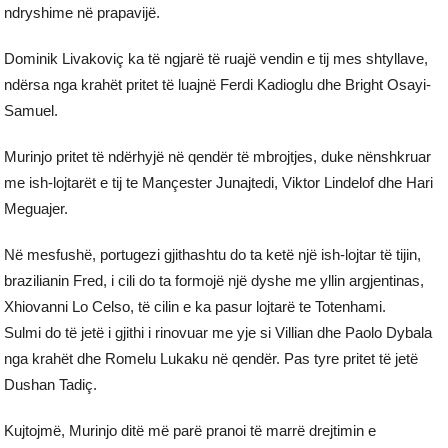
ndryshime në prapavijë.
Dominik Livakoviç ka të ngjarë të ruajë vendin e tij mes shtyllave,
ndërsa nga krahët pritet të luajnë Ferdi Kadioglu dhe Bright Osayi-
Samuel.
Murinjo pritet të ndërhyjë në qendër të mbrojtjes, duke nënshkruar
me ish-lojtarët e tij te Mançester Junajtedi, Viktor Lindelof dhe Hari
Meguajer.
Në mesfushë, portugezi gjithashtu do ta ketë një ish-lojtar të tijin,
brazilianin Fred, i cili do ta formojë një dyshe me yllin argjentinas,
Xhiovanni Lo Celso, të cilin e ka pasur lojtarë te Totenhami.
Sulmi do të jetë i gjithi i rinovuar me yje si Villian dhe Paolo Dybala
nga krahët dhe Romelu Lukaku në qendër. Pas tyre pritet të jetë
Dushan Tadiç.
Kujtojmë, Murinjo ditë më parë pranoi të marrë drejtimin e