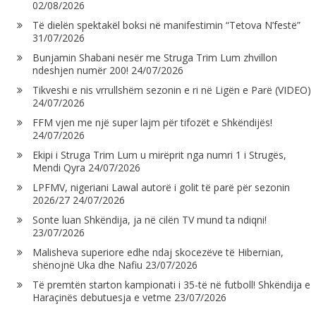
02/08/2026
Të dielën spektakël boksi në manifestimin “Tetova N’festë”
31/07/2026
Bunjamin Shabani nesër me Struga Trim Lum zhvillon
ndeshjen numër 200!
24/07/2026
Tikveshi e nis vrrullshëm sezonin e ri në Ligën e Parë (VIDEO)
24/07/2026
FFM vjen me një super lajm për tifozët e Shkëndijës!
24/07/2026
Ekipi i Struga Trim Lum u mirëprit nga numri 1 i Strugës,
Mendi Qyra
24/07/2026
LPFMV, nigeriani Lawal autorë i golit të parë për sezonin
2026/27
24/07/2026
Sonte luan Shkëndija, ja në cilën TV mund ta ndiqni!
23/07/2026
Malisheva superiore edhe ndaj skocezëve të Hibernian,
shënojnë Uka dhe Nafiu
23/07/2026
Të premtën starton kampionati i 35-të në futboll! Shkëndija e
Haraçinës debutuesja e vetme
23/07/2026