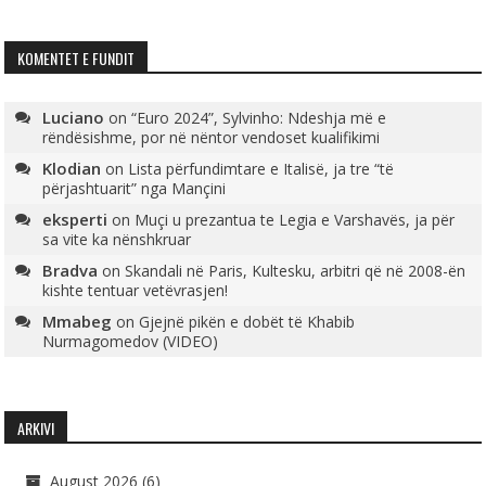
KOMENTET E FUNDIT
Luciano
on
“Euro 2024”, Sylvinho: Ndeshja më e
rëndësishme, por në nëntor vendoset kualifikimi
Klodian
on
Lista përfundimtare e Italisë, ja tre “të
përjashtuarit” nga Mançini
eksperti
on
Muçi u prezantua te Legia e Varshavës, ja për
sa vite ka nënshkruar
Bradva
on
Skandali në Paris, Kultesku, arbitri që në 2008-ën
kishte tentuar vetëvrasjen!
Mmabeg
on
Gjejnë pikën e dobët të Khabib
Nurmagomedov (VIDEO)
ARKIVI
August 2026
(6)