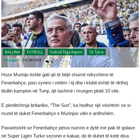
BALLINA
FUTBOLL
Futboll Nga Rajoni
Të Tjera
infosport
-
04/06/2024
0
Hoze Murinjo është gati që të bëjë shumë ndryshime të
Fenerbahçe, pasi synimi i vetëm i tij dhe i klubit është të rikthej
titullin kampion në Turqi, që tashmë i mungon plotë 10 vite.
E përditshmja britanike, “The Sun”, ka hedhur një vështrim se si
mund të duket Fenerbahçe e Murinjos vitin e ardhshëm.
Pavarësisht se Fenerbahçe pësoi numrin e dytë më pak të golave
në Super Ligën Turke sezonin e kaluar, do të duhet të ketë disa