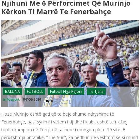
Njihuni Me 6 Përforcimet Që Murinjo
Kërkon Ti Marrë Te Fenerbahçe
BALLINA
FUTBOLL
Futboll Nga Rajoni
Të Tjera
infosport
-
04/06/2024
0
Hoze Murinjo është gati që të bëjë shumë ndryshime të
Fenerbahçe, pasi synimi i vetëm i tij dhe i klubit është të rikthej
titullin kampion në Turqi, që tashmë i mungon plotë 10 vite. E
përditshmja britanike, “The Sun”, ka hedhur një vështrim se si mund