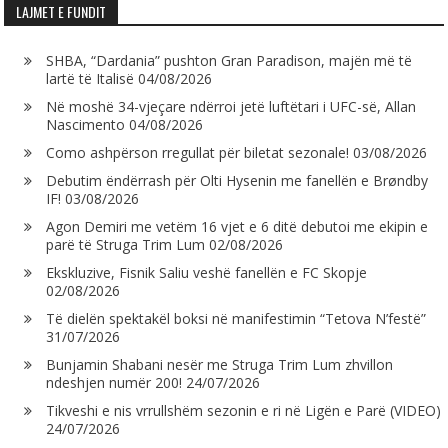
LAJMET E FUNDIT
SHBA, “Dardania” pushton Gran Paradison, majën më të
lartë të Italisë
04/08/2026
Në moshë 34-vjeçare ndërroi jetë luftëtari i UFC-së, Allan
Nascimento
04/08/2026
Como ashpërson rregullat për biletat sezonale!
03/08/2026
Debutim ëndërrash për Olti Hysenin me fanellën e Brøndby
IF!
03/08/2026
Agon Demiri me vetëm 16 vjet e 6 ditë debutoi me ekipin e
parë të Struga Trim Lum
02/08/2026
Ekskluzive, Fisnik Saliu veshë fanellën e FC Skopje
02/08/2026
Të dielën spektakël boksi në manifestimin “Tetova N’festë”
31/07/2026
Bunjamin Shabani nesër me Struga Trim Lum zhvillon
ndeshjen numër 200!
24/07/2026
Tikveshi e nis vrrullshëm sezonin e ri në Ligën e Parë (VIDEO)
24/07/2026