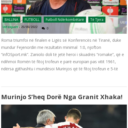
BALLINA
FUTBOLL
Futboll Ndërkombëtarë
Të Tjera
infosport
-
25/05/2022
0
Roma triumfoi në finalen e Ligës së Konferencës në Tiranë, duke
mundur Fejenordin me rezultatin minimal 1:0, njofton
“infOSport.mk”. Zaniolo doli të jetë heroi i skuadrës “romake”, që e
ndihmoi Romën të fitoj trofeun e parë europian pas vitit 1961,
ndërsa gjithashtu i mundësoi Murinjos që të fitoj trofeun e 5-të
Murinjo S’heq Dorë Nga Granit Xhaka!