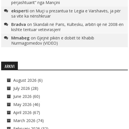
përjashtuarit” nga Mançini
eksperti
on
Muçi u prezantua te Legia e Varshavës, ja për
sa vite ka nënshkruar
Bradva
on
Skandali në Paris, Kultesku, arbitri që në 2008-ën
kishte tentuar vetëvrasjen!
Mmabeg
on
Gjejnë pikën e dobët të Khabib
Nurmagomedov (VIDEO)
ARKIVI
August 2026
(6)
July 2026
(28)
June 2026
(60)
May 2026
(46)
April 2026
(67)
March 2026
(74)
February 2026
(32)