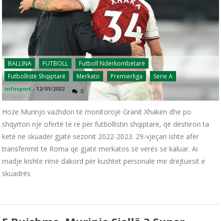
BALLINA
FUTBOLL
Futboll Ndërkombëtarë
Futbollistë Shqiptarë
Merkato
Premierliga
Serie A
infosport
-
12/01/2022
0
Hoze Murinjo vazhdon të monitorojë Granit Xhakën dhe po
shqyrton një ofertë të re për futbollistin shqiptarë, që dëshiron ta
ketë në skuadër gjatë sezonit 2022-2023. 29-vjeçari ishte afër
transferimit te Roma që gjatë merkatos së verës së kaluar. Ai
madje kishte rënë dakord për kushtet personale me drejtuesit e
skuadrës