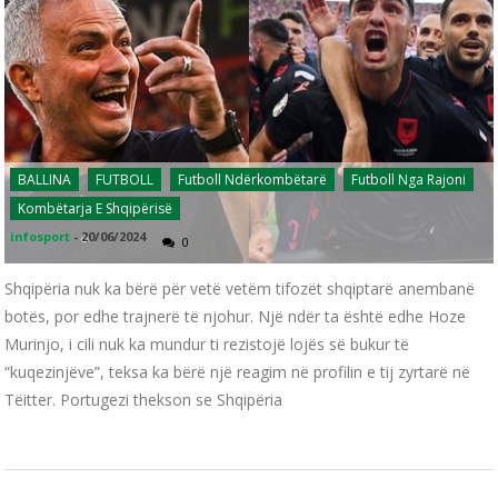
BALLINA
FUTBOLL
Futboll Ndërkombëtarë
Futboll Nga Rajoni
Kombëtarja E Shqipërisë
infosport
-
20/06/2024
0
Shqipëria nuk ka bërë për vetë vetëm tifozët shqiptarë anembanë
botës, por edhe trajnerë të njohur. Një ndër ta është edhe Hoze
Murinjo, i cili nuk ka mundur ti rezistojë lojës së bukur të
“kuqezinjëve”, teksa ka bërë një reagim në profilin e tij zyrtarë në
Tëitter. Portugezi thekson se Shqipëria