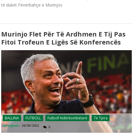
të duket Fenerbahçe e Murinjos
Murinjo Flet Për Të Ardhmen E Tij Pas
Fitoi Trofeun E Ligës Së Konferencës
BALLINA
FUTBOLL
Futboll Ndërkombëtarë
Të Tjera
infosport
-
26/05/2022
0