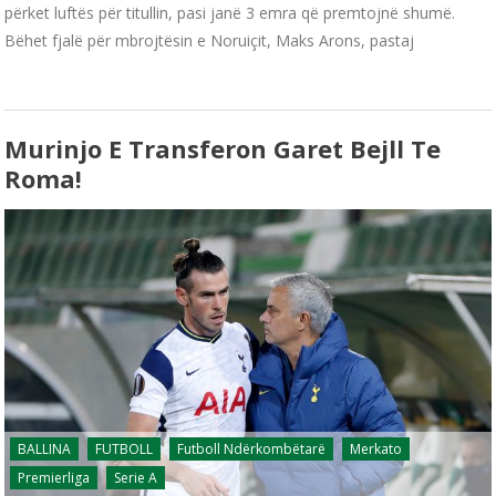
përket luftës për titullin, pasi janë 3 emra që premtojnë shumë.
Bëhet fjalë për mbrojtësin e Noruiçit, Maks Arons, pastaj
Murinjo E Transferon Garet Bejll Te
Roma!
BALLINA
FUTBOLL
Futboll Ndërkombëtarë
Merkato
Premierliga
Serie A