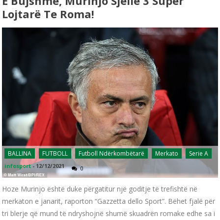
E Bujshme, Murinjo Sjellë 3 Super
Lojtarë Te Roma!
BALLINA
FUTBOLL
Futboll Ndërkombëtarë
Merkato
Serie A
infosport
-
12/12/2021
0
Hoze Murinjo është duke përgatitur një goditje të trefishtë në
merkaton e janarit, raporton “Gazzetta dello Sport”. Bëhet fjalë për
tri blerje që mund të ndryshojnë shumë skuadrën romake edhe sa i