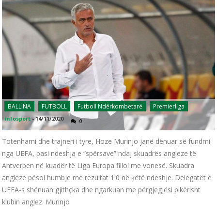
BALLINA
FUTBOLL
Futboll Ndërkombëtarë
Premierliga
infosport
-
14/11/2020
0
Totenhami dhe trajneri i tyre, Hoze Murinjo janë dënuar së fundmi
nga UEFA, pasi ndeshja e “spërsave” ndaj skuadrës angleze të
Antverpen në kuadër të Liga Europa filloi me vonesë. Skuadra
angleze pësoi humbje me rezultat 1:0 në këtë ndeshje. Delegatët e
UEFA-s shënuan gjithçka dhe ngarkuan me përgjegjësi pikërisht
klubin anglez. Murinjo