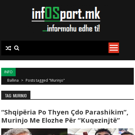
Skip to content
INFO
Ballina
>
Posts tagged "Murinjo"
TAG: MURINJO
“Shqipëria Po Thyen Çdo Parashikim”,
Murinjo Me Elozhe Për “kuqezinjtë”