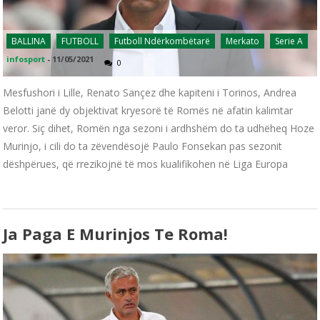
BALLINA
FUTBOLL
Futboll Ndërkombëtarë
Merkato
Serie A
infosport
-
11/05/2021
0
Mesfushori i Lille, Renato Sançez dhe kapiteni i Torinos, Andrea
Belotti janë dy objektivat kryesorë të Romës në afatin kalimtar
veror. Siç dihet, Romën nga sezoni i ardhshëm do ta udhëheq Hoze
Murinjo, i cili do ta zëvendësojë Paulo Fonsekan pas sezonit
dëshpërues, që rrezikojnë të mos kualifikohen në Liga Europa
Ja Paga E Murinjos Te Roma!