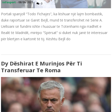
infosport
-
08/06/2021
0
Portali spanjoll “Todo Fichajes”, ka lëshuar një lajm bombastik,
duke raportuar se Garet Bejll, mund të transferohet në Serie A.
Uellsiani së fundmi ishte i huazuar te Totenhami nga rradhët e
Realit të Madridit, mirëpo “Spërsat” si duket nuk janë të interesuar
për blertjen e kartonit të tij. Kështu Bejll do
Dy Dëshirat E Murinjos Për Ti
Transferuar Te Roma