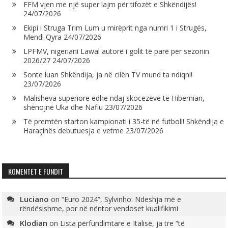
FFM vjen me një super lajm për tifozët e Shkëndijës!
24/07/2026
Ekipi i Struga Trim Lum u mirëprit nga numri 1 i Strugës,
Mendi Qyra
24/07/2026
LPFMV, nigeriani Lawal autorë i golit të parë për sezonin
2026/27
24/07/2026
Sonte luan Shkëndija, ja në cilën TV mund ta ndiqni!
23/07/2026
Malisheva superiore edhe ndaj skocezëve të Hibernian,
shënojnë Uka dhe Nafiu
23/07/2026
Të premtën starton kampionati i 35-të në futboll! Shkëndija e
Haraçinës debutuesja e vetme
23/07/2026
KOMENTET E FUNDIT
Luciano
on
“Euro 2024”, Sylvinho: Ndeshja më e
rëndësishme, por në nëntor vendoset kualifikimi
Klodian
on
Lista përfundimtare e Italisë, ja tre “të