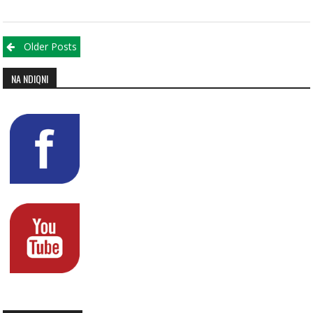
Posts navigation
Older Posts
NA NDIQNI