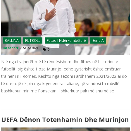
BALLINA
FUTBOLL
Futboll Ndërkombëtarë
Serie A
infosport
-
05/05/2021
0
Një nga trajnerët më të rëndësishëm dhe fitues në historinë e
futbollit, siç është Hoze Murinjo, edhe zyrtarisht është emëruar
trajner i ri i Romës. Kështu nga sezoni i ardhshëm 2021/2022 ai do
të drejtojë ekipin nga kryeqendra italiane, që vendosi ta mbyllë
bashkëpunimin me Fonsekan. I shkarkuar pak më shumë se
UEFA Dënon Totenhamin Dhe Murinjon