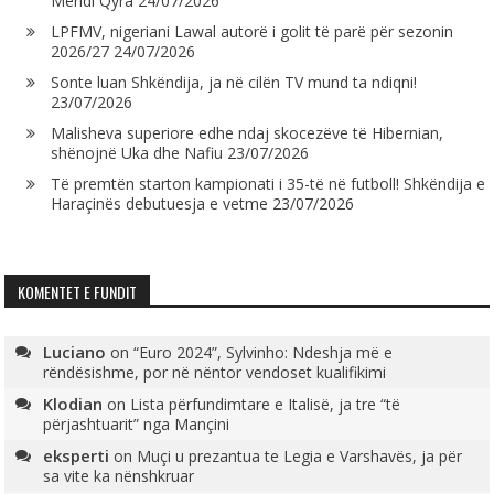
Mendi Qyra
24/07/2026
LPFMV, nigeriani Lawal autorë i golit të parë për sezonin
2026/27
24/07/2026
Sonte luan Shkëndija, ja në cilën TV mund ta ndiqni!
23/07/2026
Malisheva superiore edhe ndaj skocezëve të Hibernian,
shënojnë Uka dhe Nafiu
23/07/2026
Të premtën starton kampionati i 35-të në futboll! Shkëndija e
Haraçinës debutuesja e vetme
23/07/2026
KOMENTET E FUNDIT
Luciano
on
“Euro 2024”, Sylvinho: Ndeshja më e
rëndësishme, por në nëntor vendoset kualifikimi
Klodian
on
Lista përfundimtare e Italisë, ja tre “të
përjashtuarit” nga Mançini
eksperti
on
Muçi u prezantua te Legia e Varshavës, ja për
sa vite ka nënshkruar