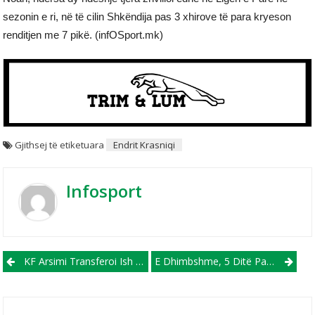
sezonin e ri, në të cilin Shkëndija pas 3 xhirove të para kryeson
renditjen me 7 pikë. (infOSport.mk)
Gjithsej të etiketuara
Endrit Krasniqi
Infosport
Post navigation
KF Arsimi Transferoi Ish Sulmuesin E Vardarit
E Dhimbshme, 5 Ditë Pasi Kishte Pësuar Sulm Kardiak Në Fushë, Ndërron Jetë Futbollisti 27-Vjeçar I Nacional (VIDEO)