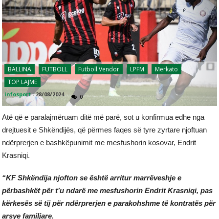
BALLINA
FUTBOLL
Futboll Vendor
LPFM
Merkato
TOP LAJME
infosport
-
28/08/2024
0
Atë që e paralajmëruam ditë më parë, sot u konfirmua edhe nga
drejtuesit e Shkëndijës, që përmes faqes së tyre zyrtare njoftuan
ndërprerjen e bashkëpunimit me mesfushorin kosovar, Endrit
Krasniqi.
“KF Shkëndija njofton se është arritur marrëveshje e
përbashkët për t’u ndarë me mesfushorin Endrit Krasniqi, pas
kërkesës së tij për ndërprerjen e parakohshme të kontratës për
arsye familjare.