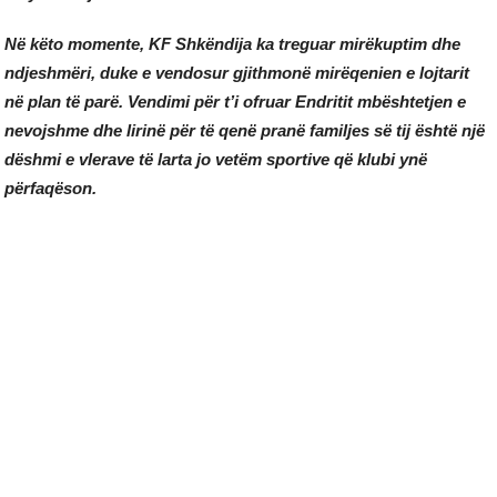
Në këto momente, KF Shkëndija ka treguar mirëkuptim dhe
ndjeshmëri, duke e vendosur gjithmonë mirëqenien e lojtarit
në plan të parë. Vendimi për t’i ofruar Endritit mbështetjen e
nevojshme dhe lirinë për të qenë pranë familjes së tij është një
dëshmi e vlerave të larta jo vetëm sportive që klubi ynë
përfaqëson.