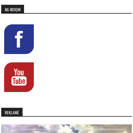
NA NDIQNI
REKLAMË