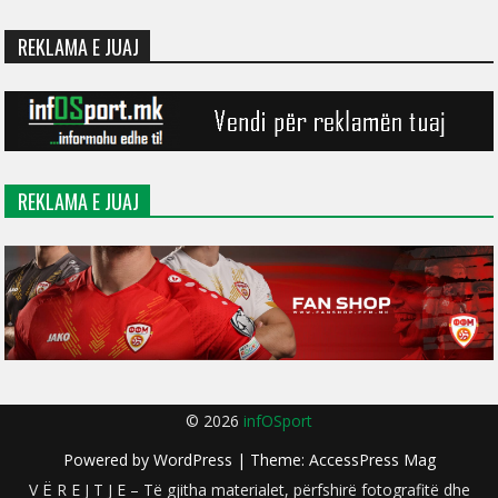
REKLAMA E JUAJ
REKLAMA E JUAJ
© 2026
infOSport
Powered by
WordPress
| Theme:
AccessPress Mag
V Ë R E J T J E – Të gjitha materialet, përfshirë fotografitë dhe