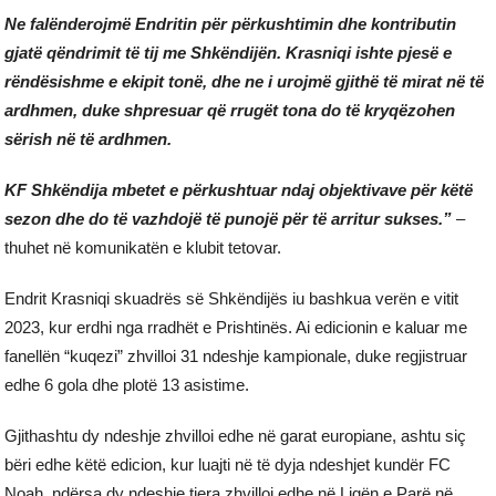
Ne falënderojmë Endritin për përkushtimin dhe kontributin
gjatë qëndrimit të tij me Shkëndijën. Krasniqi ishte pjesë e
rëndësishme e ekipit tonë, dhe ne i urojmë gjithë të mirat në të
ardhmen, duke shpresuar që rrugët tona do të kryqëzohen
sërish në të ardhmen.
KF Shkëndija mbetet e përkushtuar ndaj objektivave për këtë
sezon dhe do të vazhdojë të punojë për të arritur sukses.”
–
thuhet në komunikatën e klubit tetovar.
Endrit Krasniqi skuadrës së Shkëndijës iu bashkua verën e vitit
2023, kur erdhi nga rradhët e Prishtinës. Ai edicionin e kaluar me
fanellën “kuqezi” zhvilloi 31 ndeshje kampionale, duke regjistruar
edhe 6 gola dhe plotë 13 asistime.
Gjithashtu dy ndeshje zhvilloi edhe në garat europiane, ashtu siç
bëri edhe këtë edicion, kur luajti në të dyja ndeshjet kundër FC
Noah, ndërsa dy ndeshje tjera zhvilloi edhe në Ligën e Parë në