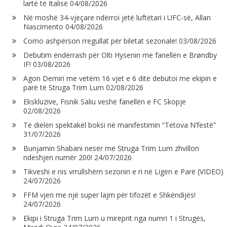
lartë të Italisë
04/08/2026
Në moshë 34-vjeçare ndërroi jetë luftëtari i UFC-së, Allan
Nascimento
04/08/2026
Como ashpërson rregullat për biletat sezonale!
03/08/2026
Debutim ëndërrash për Olti Hysenin me fanellën e Brøndby
IF!
03/08/2026
Agon Demiri me vetëm 16 vjet e 6 ditë debutoi me ekipin e
parë të Struga Trim Lum
02/08/2026
Ekskluzive, Fisnik Saliu veshë fanellën e FC Skopje
02/08/2026
Të dielën spektakël boksi në manifestimin “Tetova N’festë”
31/07/2026
Bunjamin Shabani nesër me Struga Trim Lum zhvillon
ndeshjen numër 200!
24/07/2026
Tikveshi e nis vrrullshëm sezonin e ri në Ligën e Parë (VIDEO)
24/07/2026
FFM vjen me një super lajm për tifozët e Shkëndijës!
24/07/2026
Ekipi i Struga Trim Lum u mirëprit nga numri 1 i Strugës,