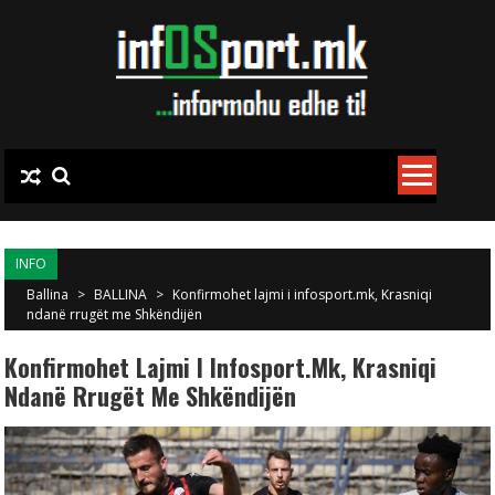
Skip to content
INFO
Ballina
>
BALLINA
>
Konfirmohet lajmi i infosport.mk, Krasniqi
ndanë rrugët me Shkëndijën
Konfirmohet Lajmi I Infosport.mk, Krasniqi
Ndanë Rrugët Me Shkëndijën