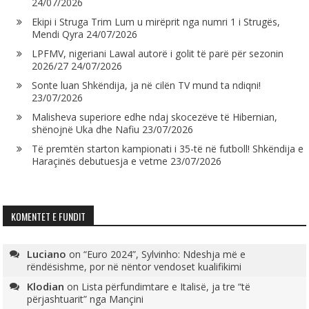
24/07/2026
Ekipi i Struga Trim Lum u mirëprit nga numri 1 i Strugës,
Mendi Qyra
24/07/2026
LPFMV, nigeriani Lawal autorë i golit të parë për sezonin
2026/27
24/07/2026
Sonte luan Shkëndija, ja në cilën TV mund ta ndiqni!
23/07/2026
Malisheva superiore edhe ndaj skocezëve të Hibernian,
shënojnë Uka dhe Nafiu
23/07/2026
Të premtën starton kampionati i 35-të në futboll! Shkëndija e
Haraçinës debutuesja e vetme
23/07/2026
KOMENTET E FUNDIT
Luciano
on
“Euro 2024”, Sylvinho: Ndeshja më e
rëndësishme, por në nëntor vendoset kualifikimi
Klodian
on
Lista përfundimtare e Italisë, ja tre “të
përjashtuarit” nga Mançini