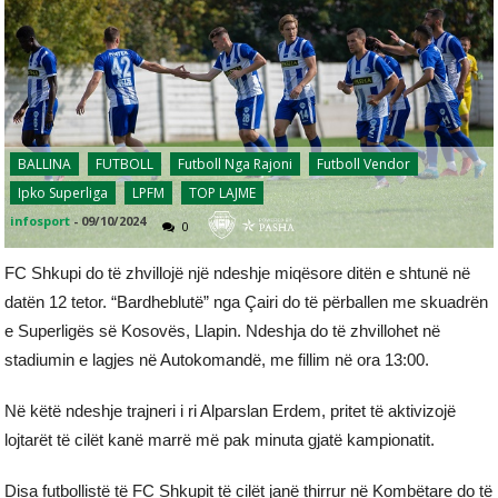
BALLINA
FUTBOLL
Futboll Nga Rajoni
Futboll Vendor
Ipko Superliga
LPFM
TOP LAJME
infosport
-
09/10/2024
0
FC Shkupi do të zhvillojë një ndeshje miqësore ditën e shtunë në
datën 12 tetor. “Bardheblutë” nga Çairi do të përballen me skuadrën
e Superligës së Kosovës, Llapin. Ndeshja do të zhvillohet në
stadiumin e lagjes në Autokomandë, me fillim në ora 13:00.
Në këtë ndeshje trajneri i ri Alparslan Erdem, pritet të aktivizojë
lojtarët të cilët kanë marrë më pak minuta gjatë kampionatit.
Disa futbollistë të FC Shkupit të cilët janë thirrur në Kombëtare do të