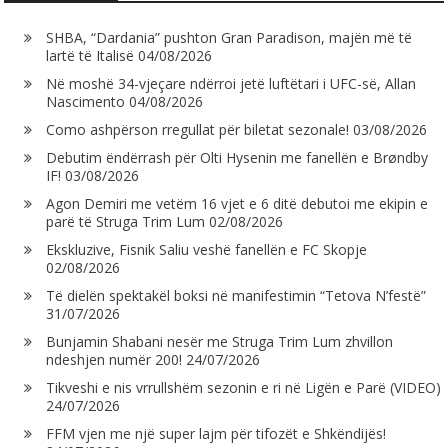
SHBA, “Dardania” pushton Gran Paradison, majën më të
lartë të Italisë
04/08/2026
Në moshë 34-vjeçare ndërroi jetë luftëtari i UFC-së, Allan
Nascimento
04/08/2026
Como ashpërson rregullat për biletat sezonale!
03/08/2026
Debutim ëndërrash për Olti Hysenin me fanellën e Brøndby
IF!
03/08/2026
Agon Demiri me vetëm 16 vjet e 6 ditë debutoi me ekipin e
parë të Struga Trim Lum
02/08/2026
Ekskluzive, Fisnik Saliu veshë fanellën e FC Skopje
02/08/2026
Të dielën spektakël boksi në manifestimin “Tetova N’festë”
31/07/2026
Bunjamin Shabani nesër me Struga Trim Lum zhvillon
ndeshjen numër 200!
24/07/2026
Tikveshi e nis vrrullshëm sezonin e ri në Ligën e Parë (VIDEO)
24/07/2026
FFM vjen me një super lajm për tifozët e Shkëndijës!