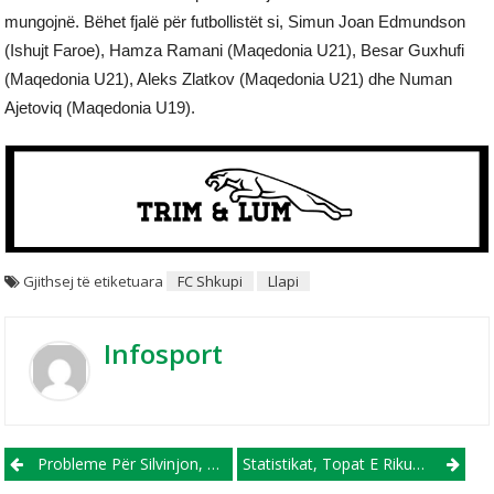
mungojnë. Bëhet fjalë për futbollistët si, Simun Joan Edmundson
(Ishujt Faroe), Hamza Ramani (Maqedonia U21), Besar Guxhufi
(Maqedonia U21), Aleks Zlatkov (Maqedonia U21) dhe Numan
Ajetoviq (Maqedonia U19).
Gjithsej të etiketuara
FC Shkupi
Llapi
Infosport
Post navigation
Probleme Për Silvinjon, Uzuni Largohet Nga Grumbullimi, Asllani Në Dyshim Të Fortë Për Çekinë
Statistikat, Topat E Rikuperuar Në Serie A, Ylber Ramadani Nuk Ka Rivalë