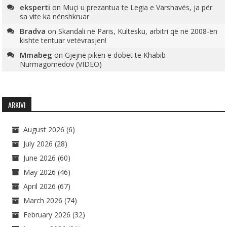
eksperti
on
Muçi u prezantua te Legia e Varshavës, ja për
sa vite ka nënshkruar
Bradva
on
Skandali në Paris, Kultesku, arbitri që në 2008-ën
kishte tentuar vetëvrasjen!
Mmabeg
on
Gjejnë pikën e dobët të Khabib
Nurmagomedov (VIDEO)
ARKIVI
August 2026
(6)
July 2026
(28)
June 2026
(60)
May 2026
(46)
April 2026
(67)
March 2026
(74)
February 2026
(32)