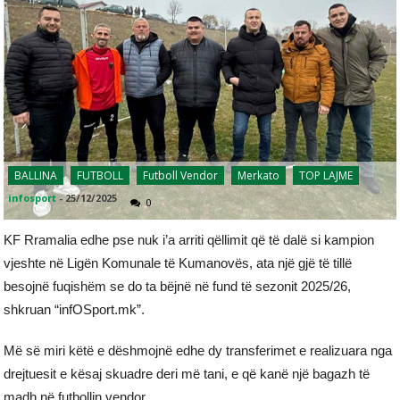
BALLINA
FUTBOLL
Futboll Vendor
Merkato
TOP LAJME
infosport
-
25/12/2025
0
KF Rramalia edhe pse nuk i’a arriti qëllimit që të dalë si kampion
vjeshte në Ligën Komunale të Kumanovës, ata një gjë të tillë
besojnë fuqishëm se do ta bëjnë në fund të sezonit 2025/26,
shkruan “infOSport.mk”.
Më së miri këtë e dëshmojnë edhe dy transferimet e realizuara nga
drejtuesit e kësaj skuadre deri më tani, e që kanë një bagazh të
madh në futbollin vendor.