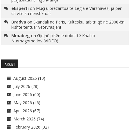
eksperti
on
Muçi u prezantua te Legia e Varshavës, ja për
sa vite ka nënshkruar
Bradva
on
Skandali në Paris, Kultesku, arbitri që në 2008-ën
kishte tentuar vetëvrasjen!
Mmabeg
on
Gjejnë pikën e dobët të Khabib
Nurmagomedov (VIDEO)
ARKIVI
August 2026
(10)
July 2026
(28)
June 2026
(60)
May 2026
(46)
April 2026
(67)
March 2026
(74)
February 2026
(32)