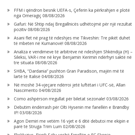
FFM i qëndron besnik UEFA-s, Çeferin ka përkrahjen e plotë
nga Omeragiç
08/08/2026
Gafuri: Në Shtip ndaj Bregallnicës udhëtojmë për një rezultat
pozitiv
08/08/2026
Asani flet në prag të ndeshjes me Tikveshin: Tre pikët duhet
të mbeten në Kumanovë!
08/08/2026
Analiza e vendimeve të arbitrëve në ndeshjen Shkëndija (H) –
Sileksi, VAR-i me në krye Benjamin Kerimin ndërhyri saktë në
tre situata
08/08/2026
SHBA, “Dardania” pushton Gran Paradison, majën më të
lartë të Italisë
04/08/2026
Në moshë 34-vjeçare ndërroi jetë luftëtari i UFC-së, Allan
Nascimento
04/08/2026
Como ashpërson rregullat për biletat sezonale!
03/08/2026
Debutim ëndërrash për Olti Hysenin me fanellën e Brøndby
IF!
03/08/2026
Agon Demiri me vetëm 16 vjet e 6 ditë debutoi me ekipin e
parë të Struga Trim Lum
02/08/2026
Ekskluzive, Fisnik Saliu veshë fanellën e FC Skopje