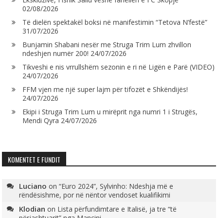
02/08/2026
Të dielën spektakël boksi në manifestimin “Tetova N’festë”
31/07/2026
Bunjamin Shabani nesër me Struga Trim Lum zhvillon
ndeshjen numër 200!
24/07/2026
Tikveshi e nis vrrullshëm sezonin e ri në Ligën e Parë (VIDEO)
24/07/2026
FFM vjen me një super lajm për tifozët e Shkëndijës!
24/07/2026
Ekipi i Struga Trim Lum u mirëprit nga numri 1 i Strugës,
Mendi Qyra
24/07/2026
KOMENTET E FUNDIT
Luciano
on
“Euro 2024”, Sylvinho: Ndeshja më e
rëndësishme, por në nëntor vendoset kualifikimi
Klodian
on
Lista përfundimtare e Italisë, ja tre “të
përjashtuarit” nga Mançini