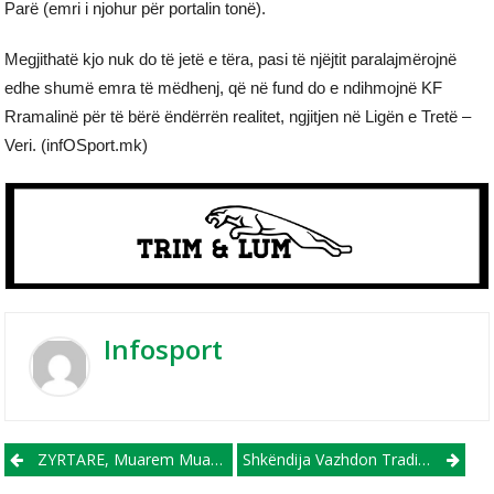
Parë (emri i njohur për portalin tonë).
Megjithatë kjo nuk do të jetë e tëra, pasi të njëjtit paralajmërojnë
edhe shumë emra të mëdhenj, që në fund do e ndihmojnë KF
Rramalinë për të bërë ëndërrën realitet, ngjitjen në Ligën e Tretë –
Veri. (infOSport.mk)
Infosport
Post navigation
ZYRTARE, Muarem Muarem Trajner I Ri I Rabotniçkit, Prezanton Edhe Ndihmësit E Tij
Shkëndija Vazhdon Traditën 13-Vjeçare, Sërish Pranë Fëmijëve Me Nevoja Të Veçanta!