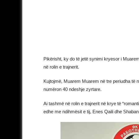
Pikërisht, ky do të jetë synimi kryesor i Muare
në rolin e trajnerit.
Kujtojmë, Muarem Muarem në tre periudha të ndr
numëron 40 ndeshje zyrtare.
Ai tashmë në rolin e trajnerit në krye të “roman
edhe me ndihmësit e tij, Enes Qaili dhe Shaban