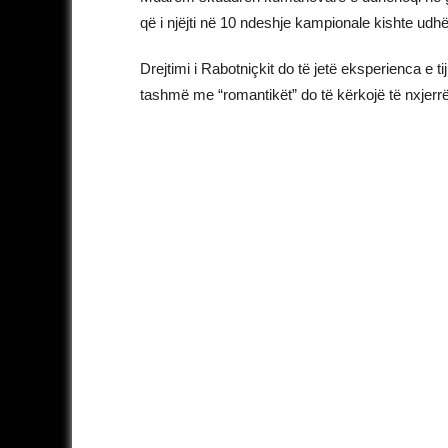
që i njëjti në 10 ndeshje kampionale kishte ud
Drejtimi i Rabotniçkit do të jetë eksperienca e ti
tashmë me “romantikët” do të kërkojë të nxjer