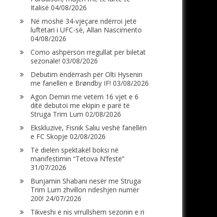
Italisë
04/08/2026
Në moshë 34-vjeçare ndërroi jetë
luftëtari i UFC-së, Allan Nascimento
04/08/2026
Como ashpërson rregullat për biletat
sezonale!
03/08/2026
Debutim ëndërrash për Olti Hysenin
me fanellën e Brøndby IF!
03/08/2026
Agon Demiri me vetëm 16 vjet e 6
ditë debutoi me ekipin e parë të
Struga Trim Lum
02/08/2026
Ekskluzive, Fisnik Saliu veshë fanellën
e FC Skopje
02/08/2026
Të dielën spektakël boksi në
manifestimin “Tetova N’festë”
31/07/2026
Bunjamin Shabani nesër me Struga
Trim Lum zhvillon ndeshjen numër
200!
24/07/2026
Tikveshi e nis vrrullshëm sezonin e ri