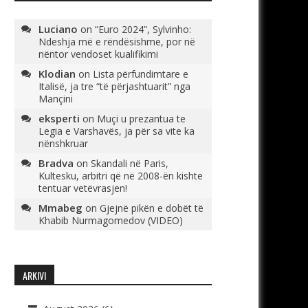
Luciano
on
“Euro 2024”, Sylvinho:
Ndeshja më e rëndësishme, por në
nëntor vendoset kualifikimi
Klodian
on
Lista përfundimtare e
Italisë, ja tre “të përjashtuarit” nga
Mançini
eksperti
on
Muçi u prezantua te
Legia e Varshavës, ja për sa vite ka
nënshkruar
Bradva
on
Skandali në Paris,
Kultesku, arbitri që në 2008-ën kishte
tentuar vetëvrasjen!
Mmabeg
on
Gjejnë pikën e dobët të
Khabib Nurmagomedov (VIDEO)
ARKIVI