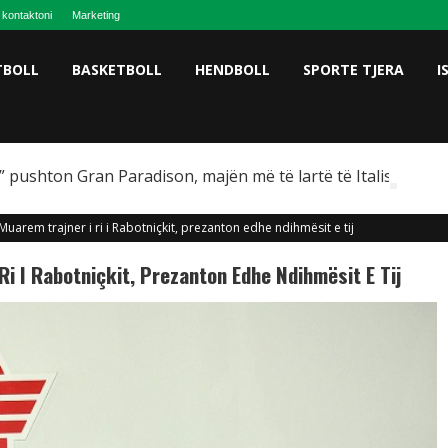
 kontaktoni
Marketing
TBOLL
BASKETBOLL
HENDBOLL
SPORTE TJERA
I
 pushton Gran Paradison, majën më të lartë të Italisë
arem trajner i ri i Rabotniçkit, prezanton edhe ndihmësit e tij
 I Rabotniçkit, Prezanton Edhe Ndihmësit E Tij