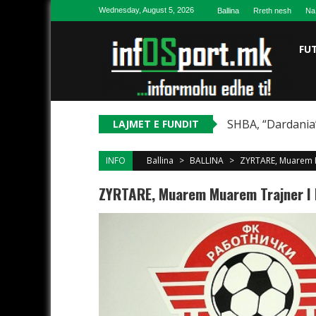
Skip to content
Wednesday, August 5, 2026
Ballina
Rreth nesh
Na
FU
SHBA, “Dardania”
LAJMET E FUNDIT
INFO
Ballina
>
BALLINA
>
ZYRTARE, Muarem Mu
ZYRTARE, Muarem Muarem Trajner I Ri