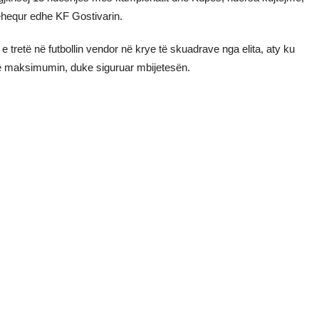
hëhequr edhe KF Gostivarin.
j e tretë në futbollin vendor në krye të skuadrave nga elita, aty ku
rë maksimumin, duke siguruar mbijetesën.