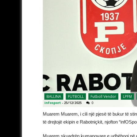
BALLINA
FUTBOLL
Futboll Vendor
LPFM
infosport
-
25/12/2025
0
Muarem Muarem, i cili një pjesë të bukur të st
të drejtojë ekipin e Rabotniçkit, njofton “infOSpo
Muarem skuadrën kumanovare e udhëhoqi në gji