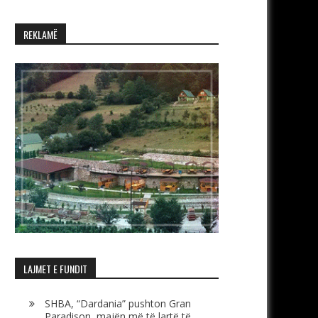
REKLAMË
LAJMET E FUNDIT
SHBA, “Dardania” pushton Gran
Paradison, majën më të lartë të