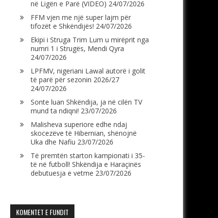
në Ligën e Parë (VIDEO)
24/07/2026
FFM vjen me një super lajm për
tifozët e Shkëndijës!
24/07/2026
Ekipi i Struga Trim Lum u mirëprit nga
numri 1 i Strugës, Mendi Qyra
24/07/2026
LPFMV, nigeriani Lawal autorë i golit
të parë për sezonin 2026/27
24/07/2026
Sonte luan Shkëndija, ja në cilën TV
mund ta ndiqni!
23/07/2026
Malisheva superiore edhe ndaj
skocezëve të Hibernian, shënojnë
Uka dhe Nafiu
23/07/2026
Të premtën starton kampionati i 35-
të në futboll! Shkëndija e Haraçinës
debutuesja e vetme
23/07/2026
KOMENTET E FUNDIT