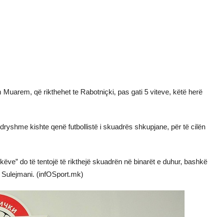
m Muarem, që rikthehet te Rabotniçki, pas gati 5 viteve, këtë herë
yshme kishte qenë futbollistë i skuadrës shkupjane, për të cilën
tikëve” do të tentojë të rikthejë skuadrën në binarët e duhur, bashkë
 Sulejmani. (infOSport.mk)