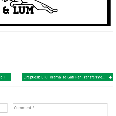
mtumirë”
Drejtuesit E KF Rramalisë Gati Për Transferimet E Reja Bombë Dhe Për Inkuadrim Në Ligën E Tretë