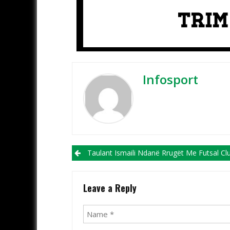
Infosport
Post navigation
Taulant Ismaili Ndanë Rrugët Me Futsal Club Forca! Shpresoj Të Jetë Një “Mirupafshim” Dhe Jo Një “La
Leave a Reply