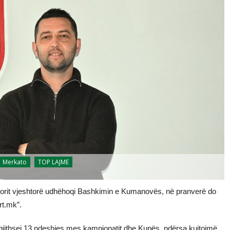
Merkato
TOP LAJME
inorit vjeshtorë udhëhoqi Bashkimin e Kumanovës, në pranverë do
rt.mk”.
thsej 13 ndeshjes mes kampionatit dhe Kupës, ndërsa kujtojmë,