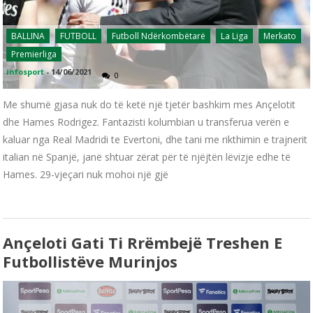
BALLINA
FUTBOLL
Futboll Ndërkombëtarë
La Liga
Merkato
Premierliga
infosport
-
14/06/2021
0
Me shumë gjasa nuk do të ketë një tjetër bashkim mes Ançelotit
dhe Hames Rodrigez. Fantazisti kolumbian u transferua verën e
kaluar nga Real Madridi te Evertoni, dhe tani me rikthimin e trajnerit
italian në Spanjë, janë shtuar zërat për të njëjtën lëvizje edhe të
Hames. 29-vjeçari nuk mohoi një gjë
Ançeloti Gati Ti Rrëmbejë Treshen E
Futbollistëve Murinjos