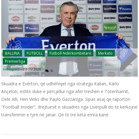
BALLINA
FUTBOLL
Futboll Ndërkombëtarë
Merkato
Premierliga
infosport
-
27/11/2020
0
Skuadra e Everton, që udhëhiqet nga strategu italian, Karlo
Ançeloti, është duke e përcjellur nga afër treshen e Totenhamit,
Dele Alli, Heri Vinks dhe Paulo Gazzaniga. Sipas asaj që raporton
“Football Insider”, drejtuesit e skuadrës nga Liverpulli do të kërkojnë
transferimin e tyre në janar. Që të tre këta emra kanë