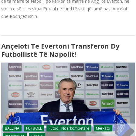
që ta marrë te Napoli, po kërkon ta marrë në Angli te Everton, në
stolin e së cilës skuadër u ul në fund të vitit që lamë pas. Ançeloti
dhe Rodrigez ishin
Ançeloti Te Evertoni Transferon Dy
Futbollistë Të Napolit!
BALLINA
FUTBOLL
Futboll Ndërkombëtarë
Merkato