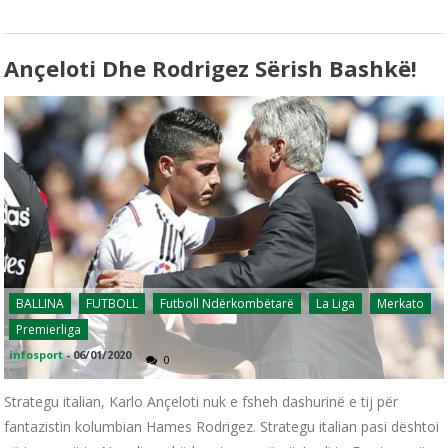
Ançeloti Dhe Rodrigez Sërish Bashkë!
BALLINA
FUTBOLL
Futboll Ndërkombëtarë
La Liga
Merkato
Premierliga
infosport
-
06/01/2020
0
Strategu italian, Karlo Ançeloti nuk e fsheh dashurinë e tij për
fantazistin kolumbian Hames Rodrigez. Strategu italian pasi dështoi