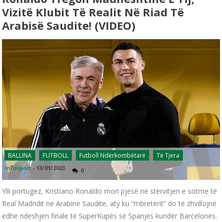
Vizitë Klubit Të Realit Në Riad Të
Arabisë Saudite! (VIDEO)
BALLINA
FUTBOLL
Futboll Ndërkombëtarë
Të Tjera
infosport
-
13/01/2023
0
Ylli portugez, Kristiano Ronaldo mori pjesë në stërvitjen e sotme të
Real Madridit në Arabinë Saudite, aty ku “mbretërit” do të zhvillojnë
edhe ndeshjen finale të SuperKupës së Spanjës kundër Barcelonës.