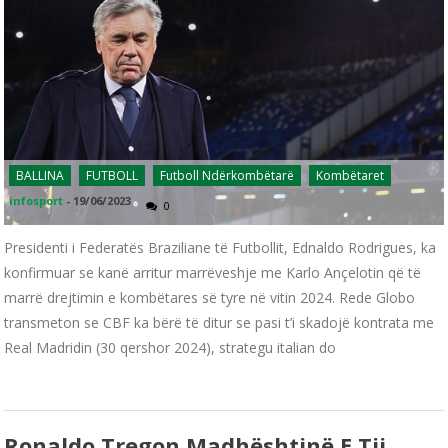
BALLINA
FUTBOLL
Futboll Ndërkombëtarë
Kombëtaret
infosport
-
19/06/2023
0
Presidenti i Federatës Braziliane të Futbollit, Ednaldo Rodrigues, ka
konfirmuar se kanë arritur marrëveshje me Karlo Ançelotin që të
marrë drejtimin e kombëtares së tyre në vitin 2024. Rede Globo
transmeton se CBF ka bërë të ditur se pasi t’i skadojë kontrata me
Real Madridin (30 qershor 2024), strategu italian do
Ronaldo Tregon Madhështinë E Tij,