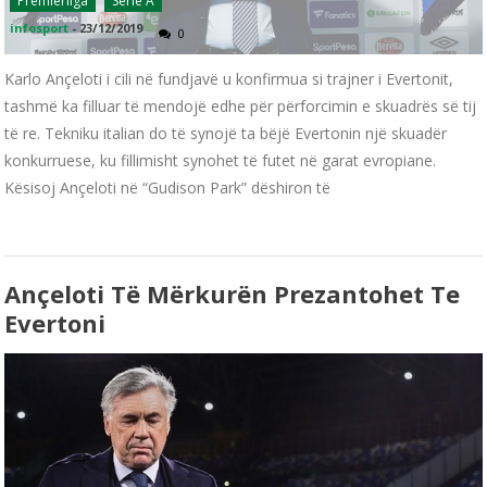
Premierliga
Serie A
infosport
-
23/12/2019
0
Karlo Ançeloti i cili në fundjavë u konfirmua si trajner i Evertonit,
tashmë ka filluar të mendojë edhe për përforcimin e skuadrës së tij
të re. Tekniku italian do të synojë ta bëjë Evertonin një skuadër
konkurruese, ku fillimisht synohet të futet në garat evropiane.
Kësisoj Ançeloti në “Gudison Park” dëshiron të
Ançeloti Të Mërkurën Prezantohet Te
Evertoni