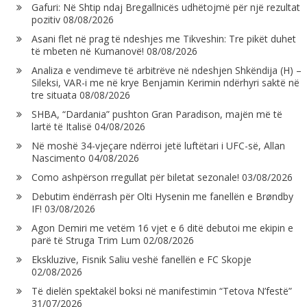
Gafuri: Në Shtip ndaj Bregallnicës udhëtojmë për një rezultat
pozitiv
08/08/2026
Asani flet në prag të ndeshjes me Tikveshin: Tre pikët duhet
të mbeten në Kumanovë!
08/08/2026
Analiza e vendimeve të arbitrëve në ndeshjen Shkëndija (H) –
Sileksi, VAR-i me në krye Benjamin Kerimin ndërhyri saktë në
tre situata
08/08/2026
SHBA, “Dardania” pushton Gran Paradison, majën më të
lartë të Italisë
04/08/2026
Në moshë 34-vjeçare ndërroi jetë luftëtari i UFC-së, Allan
Nascimento
04/08/2026
Como ashpërson rregullat për biletat sezonale!
03/08/2026
Debutim ëndërrash për Olti Hysenin me fanellën e Brøndby
IF!
03/08/2026
Agon Demiri me vetëm 16 vjet e 6 ditë debutoi me ekipin e
parë të Struga Trim Lum
02/08/2026
Ekskluzive, Fisnik Saliu veshë fanellën e FC Skopje
02/08/2026
Të dielën spektakël boksi në manifestimin “Tetova N’festë”
31/07/2026