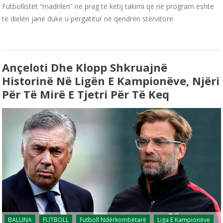
Futbollistët “madrilen” në prag të këtij takimi që në program është
të dielën janë duke u përgatitur në qendrën stërvitore
Ançeloti Dhe Klopp Shkruajnë
Historinë Në Ligën E Kampionëve, Njëri
Për Të Mirë E Tjetri Për Të Keq
BALLINA
FUTBOLL
Futboll Ndërkombëtarë
Liga E Kampionëve