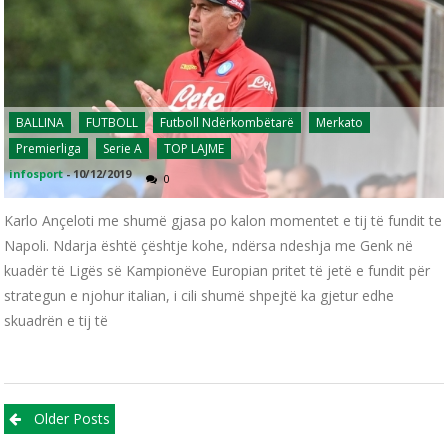
BALLINA
FUTBOLL
Futboll Ndërkombëtarë
Merkato
Premierliga
Serie A
TOP LAJME
infosport
-
10/12/2019
0
Karlo Ançeloti me shumë gjasa po kalon momentet e tij të fundit te
Napoli. Ndarja është çështje kohe, ndërsa ndeshja me Genk në
kuadër të Ligës së Kampionëve Europian pritet të jetë e fundit për
strategun e njohur italian, i cili shumë shpejtë ka gjetur edhe
skuadrën e tij të
Posts navigation
Older Posts