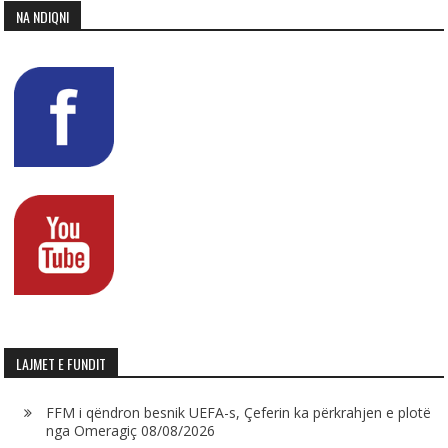
NA NDIQNI
LAJMET E FUNDIT
FFM i qëndron besnik UEFA-s, Çeferin ka përkrahjen e plotë
nga Omeragiç
08/08/2026