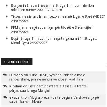
Bunjamin Shabani nesër me Struga Trim Lum zhvillon
ndeshjen numër 200!
24/07/2026
Tikveshi e nis vrrullshëm sezonin e ri në Ligën e Parë (VIDEO)
24/07/2026
FFM vjen me një super lajm për tifozët e Shkëndijës!
24/07/2026
Ekipi i Struga Trim Lum u mirëprit nga numri 1 i Strugës,
Mendi Qyra
24/07/2026
KOMENTET E FUNDIT
Luciano
on
“Euro 2024”, Sylvinho: Ndeshja më e
rëndësishme, por në nëntor vendoset kualifikimi
Klodian
on
Lista përfundimtare e Italisë, ja tre “të
përjashtuarit” nga Mançini
eksperti
on
Muçi u prezantua te Legia e Varshavës, ja për
sa vite ka nënshkruar