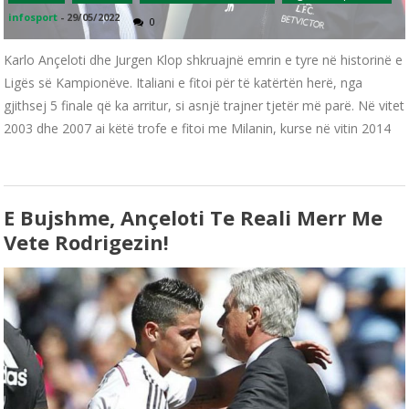
infosport
-
29/05/2022
0
Karlo Ançeloti dhe Jurgen Klop shkruajnë emrin e tyre në historinë e
Ligës së Kampionëve. Italiani e fitoi për të katërtën herë, nga
gjithsej 5 finale që ka arritur, si asnjë trajner tjetër më parë. Në vitet
2003 dhe 2007 ai këtë trofe e fitoi me Milanin, kurse në vitin 2014
E Bujshme, Ançeloti Te Reali Merr Me
Vete Rodrigezin!