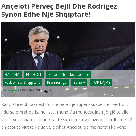
Ançeloti Përveç Bejll Dhe Rodrigez
Synon Edhe Një Shqiptarë!
BALLINA
FUTBOLL
Futboll Ndërkombëtarë
Futbollistë Shqiptarë
Premierliga
Serie A
TOP LAJME
infosport
-
06/04/2020
0
Karlo Ançeloti po dëshiron të bëjë një super skuadër te Evertoni,
ndërsa emrat që ka në listë, mund t’ia mundësojnë një gjë të tillë
strategut italian, i cili në krye të skuadrës nga Liverpulli erdhi me 22
dhjetor të vitit të kaluar. Siç dihet Ançeloti që më herët i ka vënë