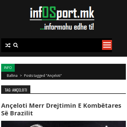
Skip to content
INFO
Ballina
>
Posts tagged "Ançeloti"
TAG: ANÇELOTI
Ançeloti Merr Drejtimin E Kombëtares
Së Brazilit