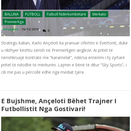
BALLINA
FUTBOLL
Futboll Ndërkombëtarë
Merkato
Premierliga
infosport
-
16/12/2019
0
Strategu italian, Karlo Ançeloti ka pranuar ofertën e Evertonit, duke
u rikthyer kështu sërish në Premierligën angleze. Ai pritet të
nënshkruajë kontratë me “karamelat”, ndërsa emërimi i tij zyrtarë
pritet të ndodhë të mërkurën. Lajmin e bënë të ditur “Sky Sports”, i
cili më pas u përcollë edhe nga mediat tjera
E Bujshme, Ançeloti Bëhet Trajner I
Futbollistit Nga Gostivari!