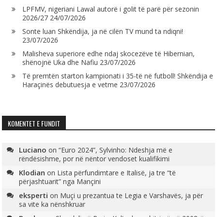
LPFMV, nigeriani Lawal autorë i golit të parë për sezonin
2026/27
24/07/2026
Sonte luan Shkëndija, ja në cilën TV mund ta ndiqni!
23/07/2026
Malisheva superiore edhe ndaj skocezëve të Hibernian,
shënojnë Uka dhe Nafiu
23/07/2026
Të premtën starton kampionati i 35-të në futboll! Shkëndija e
Haraçinës debutuesja e vetme
23/07/2026
KOMENTET E FUNDIT
Luciano
on
“Euro 2024”, Sylvinho: Ndeshja më e
rëndësishme, por në nëntor vendoset kualifikimi
Klodian
on
Lista përfundimtare e Italisë, ja tre “të
përjashtuarit” nga Mançini
eksperti
on
Muçi u prezantua te Legia e Varshavës, ja për
sa vite ka nënshkruar