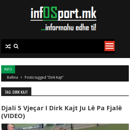
Skip to content
INFO
Ballina
>
Posts tagged "Dirk Kajt"
TAG: DIRK KAJT
Djali 5 Vjeçar I Dirk Kajt Ju Lë Pa Fjalë
(VIDEO)