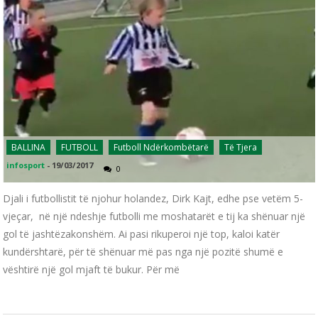
BALLINA
FUTBOLL
Futboll Ndërkombëtarë
Të Tjera
infosport
-
19/03/2017
0
Djali i futbollistit të njohur holandez, Dirk Kajt, edhe pse vetëm 5-
vjeçar, në një ndeshje futbolli me moshatarët e tij ka shënuar një
gol të jashtëzakonshëm. Ai pasi rikuperoi një top, kaloi katër
kundërshtarë, për të shënuar më pas nga një pozitë shumë e
vështirë një gol mjaft të bukur. Për më