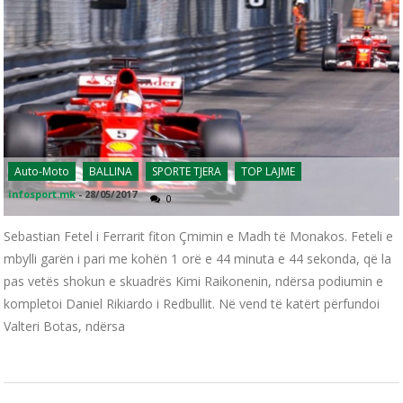
Auto-Moto
BALLINA
SPORTE TJERA
TOP LAJME
infosport.mk
-
28/05/2017
0
Sebastian Fetel i Ferrarit fiton Çmimin e Madh të Monakos. Feteli e
mbylli garën i pari me kohën 1 orë e 44 minuta e 44 sekonda, që la
pas vetës shokun e skuadrës Kimi Raikonenin, ndërsa podiumin e
kompletoi Daniel Rikiardo i Redbullit. Në vend të katërt përfundoi
Valteri Botas, ndërsa