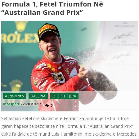
Formula 1, Fetel Triumfon Në
“Australian Grand Prix”
Auto-Moto
BALLINA
SPORTE TJERA
infosport
-
26/03/2017
0
Sebastian Fetel me skiderinë e Ferrarit ka arritur që të triumfojë
garën hapëse të sezonit të ri të Formula 1, “Australian Grand Prix”
duke i’a dalë që të mund Luis Hamiltonin me skuderinë e Mercedes.