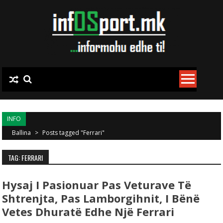
Skip to content
INFO
Ballina
>
Posts tagged "Ferrari"
TAG: FERRARI
Hysaj I Pasionuar Pas Veturave Të
Shtrenjta, Pas Lamborgihnit, I Bënë
Vetes Dhuratë Edhe Një Ferrari