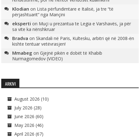
Klodian
on
Lista përfundimtare e Italisë, ja tre “të
përjashtuarit” nga Mançini
eksperti
on
Muçi u prezantua te Legia e Varshavës, ja për
sa vite ka nënshkruar
Bradva
on
Skandali në Paris, Kultesku, arbitri që në 2008-ën
kishte tentuar vetëvrasjen!
Mmabeg
on
Gjejnë pikën e dobët të Khabib
Nurmagomedov (VIDEO)
ARKIVI
August 2026
(10)
July 2026
(28)
June 2026
(60)
May 2026
(46)
April 2026
(67)