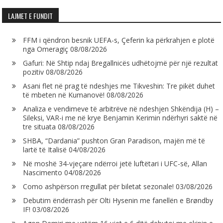
LAJMET E FUNDIT
FFM i qëndron besnik UEFA-s, Çeferin ka përkrahjen e plotë
nga Omeragiç
08/08/2026
Gafuri: Në Shtip ndaj Bregallnicës udhëtojmë për një rezultat
pozitiv
08/08/2026
Asani flet në prag të ndeshjes me Tikveshin: Tre pikët duhet
të mbeten në Kumanovë!
08/08/2026
Analiza e vendimeve të arbitrëve në ndeshjen Shkëndija (H) –
Sileksi, VAR-i me në krye Benjamin Kerimin ndërhyri saktë në
tre situata
08/08/2026
SHBA, “Dardania” pushton Gran Paradison, majën më të
lartë të Italisë
04/08/2026
Në moshë 34-vjeçare ndërroi jetë luftëtari i UFC-së, Allan
Nascimento
04/08/2026
Como ashpërson rregullat për biletat sezonale!
03/08/2026
Debutim ëndërrash për Olti Hysenin me fanellën e Brøndby
IF!
03/08/2026