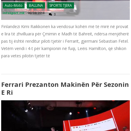
Auto-Moto
BALLINA
SPORTE TJERA
infosport.mk
-
06/04/2018
0
Finlandezi Kimi Raikkonen ka vendosur kohën më të mirë në provat
e lira të zhvilluara për Çmimin e Madh të Bahreit, ndërsa menjëherë
pas tij është renditur piloti tjetër i Ferrarit, gjermani Sebastian Fetel.
Vetëm vendi i 4-t për kampionin në fuqi, Leëis Hamilton, që shikon
para vetes pilotin tjetër të
Ferrari Prezanton Makinën Për Sezonin
E Ri