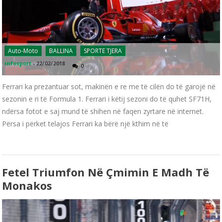
Auto-Moto
BALLINA
SPORTE TJERA
infosport
-
22/02/2018
0
Ferrari ka prezantuar sot, makinën e re me të cilën do të garojë në
sezonin e ri të Formula 1. Ferrari i këtij sezoni do të quhet SF71H,
ndërsa fotot e saj mund të shihen në faqen zyrtare në internet.
Përsa i përket telajos Ferrari ka bërë një kthim në të
Fetel Triumfon Në Çmimin E Madh Të
Monakos