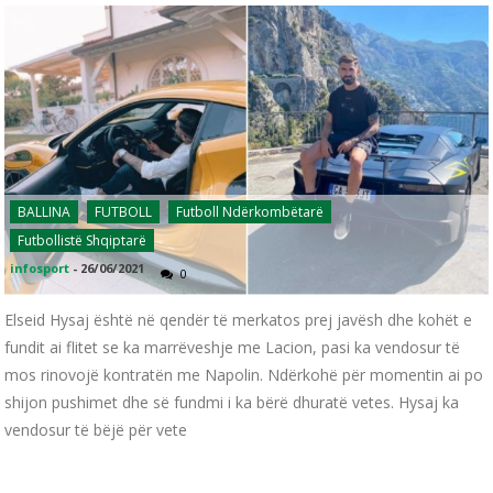
BALLINA
FUTBOLL
Futboll Ndërkombëtarë
Futbollistë Shqiptarë
infosport
-
26/06/2021
0
Elseid Hysaj është në qendër të merkatos prej javësh dhe kohët e
fundit ai flitet se ka marrëveshje me Lacion, pasi ka vendosur të
mos rinovojë kontratën me Napolin. Ndërkohë për momentin ai po
shijon pushimet dhe së fundmi i ka bërë dhuratë vetes. Hysaj ka
vendosur të bëjë për vete