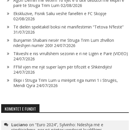
Agon Demiri me vetëm 16 vjet e 6 ditë debutoi me ekipin e
parë të Struga Trim Lum
02/08/2026
Ekskluzive, Fisnik Saliu veshë fanellën e FC Skopje
02/08/2026
Të dielën spektakël boksi në manifestimin “Tetova N’festë”
31/07/2026
Bunjamin Shabani nesër me Struga Trim Lum zhvillon
ndeshjen numër 200!
24/07/2026
Tikveshi e nis vrrullshëm sezonin e ri në Ligën e Parë (VIDEO)
24/07/2026
FFM vjen me një super lajm për tifozët e Shkëndijës!
24/07/2026
Ekipi i Struga Trim Lum u mirëprit nga numri 1 i Strugës,
Mendi Qyra
24/07/2026
KOMENTET E FUNDIT
Luciano
on
“Euro 2024”, Sylvinho: Ndeshja më e
rëndësishme, por në nëntor vendoset kualifikimi