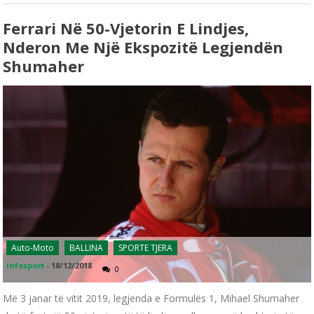
Ferrari Në 50-Vjetorin E Lindjes,
Nderon Me Një Ekspozitë Legjendën
Shumaher
Auto-Moto
BALLINA
SPORTE TJERA
infosport
-
18/12/2018
0
Më 3 janar të vitit 2019, legjenda e Formulës 1, Mihael Shumaher