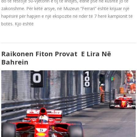
do të festojë 50-vjetorin e tij të lindjes, edhe pse në kushte jo të
zakonshme. Për këtë arsye, në Muzeun “Ferrari” është krijuar një
hapësirë për hapjen e një ekspozite në nder të 7 herë kampionit të
botës. Kjo është
Raikonen Fiton Provat E Lira Në
Bahrein