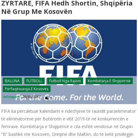
ZYRTARE, FIFA Hedh Shortin, Shqipëria
Në Grup Me Kosovën
BALLINA
FUTBOLL
Futboll Nga Rajoni
Kombëtarja E Shqipërisë
Përfaqësuesja E Kosovës
infosport
-
29/03/2017
0
FIFA ka përcaktuar kalendarin e ndeshjeve të raundit paraeliminator
të eliminatoreve për Botërorin e vitit 2019-të në konkurrencën e
femrave. Kombëtarja e Shqipërisë e cila është vendosur në Grupin
“B” bashkë me Kosovën, Greqinë dhe Maltën, do të ketë privilegjin