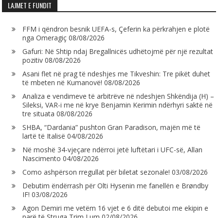
LAJMET E FUNDIT
FFM i qëndron besnik UEFA-s, Çeferin ka përkrahjen e plotë
nga Omeragiç
08/08/2026
Gafuri: Në Shtip ndaj Bregallnicës udhëtojmë për një rezultat
pozitiv
08/08/2026
Asani flet në prag të ndeshjes me Tikveshin: Tre pikët duhet
të mbeten në Kumanovë!
08/08/2026
Analiza e vendimeve të arbitrëve në ndeshjen Shkëndija (H) –
Sileksi, VAR-i me në krye Benjamin Kerimin ndërhyri saktë në
tre situata
08/08/2026
SHBA, “Dardania” pushton Gran Paradison, majën më të
lartë të Italisë
04/08/2026
Në moshë 34-vjeçare ndërroi jetë luftëtari i UFC-së, Allan
Nascimento
04/08/2026
Como ashpërson rregullat për biletat sezonale!
03/08/2026
Debutim ëndërrash për Olti Hysenin me fanellën e Brøndby
IF!
03/08/2026
Agon Demiri me vetëm 16 vjet e 6 ditë debutoi me ekipin e
parë të Struga Trim Lum
02/08/2026