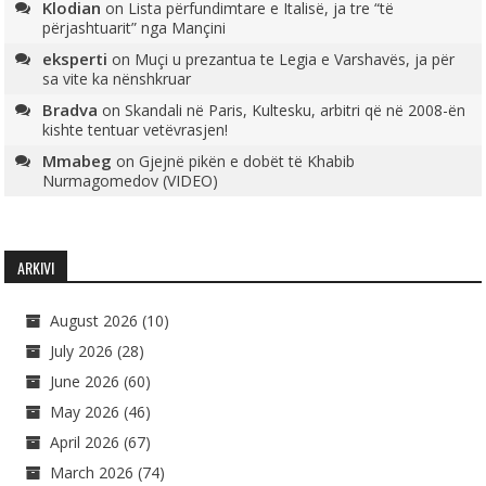
Klodian
on
Lista përfundimtare e Italisë, ja tre “të
përjashtuarit” nga Mançini
eksperti
on
Muçi u prezantua te Legia e Varshavës, ja për
sa vite ka nënshkruar
Bradva
on
Skandali në Paris, Kultesku, arbitri që në 2008-ën
kishte tentuar vetëvrasjen!
Mmabeg
on
Gjejnë pikën e dobët të Khabib
Nurmagomedov (VIDEO)
ARKIVI
August 2026
(10)
July 2026
(28)
June 2026
(60)
May 2026
(46)
April 2026
(67)
March 2026
(74)