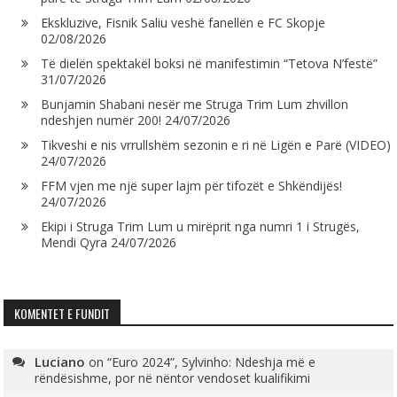
Ekskluzive, Fisnik Saliu veshë fanellën e FC Skopje
02/08/2026
Të dielën spektakël boksi në manifestimin “Tetova N’festë”
31/07/2026
Bunjamin Shabani nesër me Struga Trim Lum zhvillon
ndeshjen numër 200!
24/07/2026
Tikveshi e nis vrrullshëm sezonin e ri në Ligën e Parë (VIDEO)
24/07/2026
FFM vjen me një super lajm për tifozët e Shkëndijës!
24/07/2026
Ekipi i Struga Trim Lum u mirëprit nga numri 1 i Strugës,
Mendi Qyra
24/07/2026
KOMENTET E FUNDIT
Luciano
on
“Euro 2024”, Sylvinho: Ndeshja më e
rëndësishme, por në nëntor vendoset kualifikimi