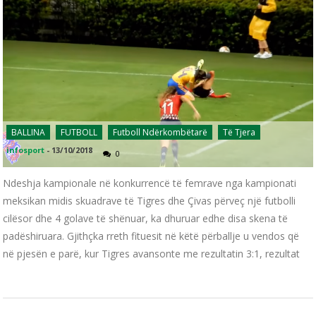
BALLINA
FUTBOLL
Futboll Ndërkombëtarë
Të Tjera
infosport
-
13/10/2018
0
Ndeshja kampionale në konkurrencë të femrave nga kampionati
meksikan midis skuadrave të Tigres dhe Çivas përveç një futbolli
cilësor dhe 4 golave të shënuar, ka dhuruar edhe disa skena të
padëshiruara. Gjithçka rreth fituesit në këtë përballje u vendos që
në pjesën e parë, kur Tigres avansonte me rezultatin 3:1, rezultat