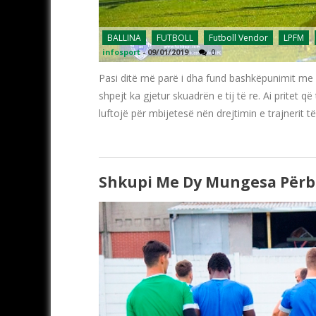
BALLINA
FUTBOLL
Futboll Vendor
LPFM
infosport
-
09/01/2019
0
Pasi ditë më parë i dha fund bashkëpunimit me 
shpejt ka gjetur skuadrën e tij të re. Ai pritet 
luftojë për mbijetesë nën drejtimin e trajnerit të 
Shkupi Me Dy Mungesa Përb