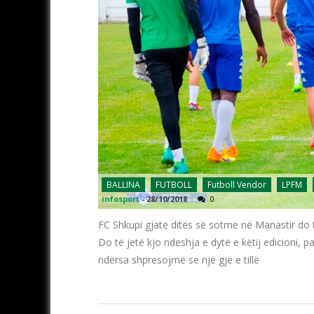
BALLINA
FUTBOLL
Futboll Vendor
LPFM
infosport
-
28/10/2018
0
FC Shkupi gjatë ditës së sotme në Manastir do 
Do të jetë kjo ndeshja e dytë e këtij edicioni, p
ndërsa shpresojmë se një gjë e tillë