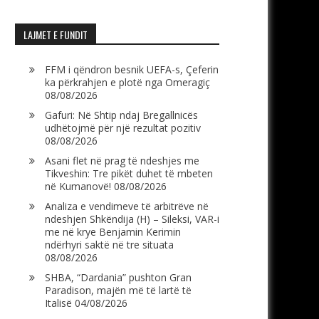
LAJMET E FUNDIT
FFM i qëndron besnik UEFA-s, Çeferin
ka përkrahjen e plotë nga Omeragiç
08/08/2026
Gafuri: Në Shtip ndaj Bregallnicës
udhëtojmë për një rezultat pozitiv
08/08/2026
Asani flet në prag të ndeshjes me
Tikveshin: Tre pikët duhet të mbeten
në Kumanovë!
08/08/2026
Analiza e vendimeve të arbitrëve në
ndeshjen Shkëndija (H) – Sileksi, VAR-i
me në krye Benjamin Kerimin
ndërhyri saktë në tre situata
08/08/2026
SHBA, “Dardania” pushton Gran
Paradison, majën më të lartë të
Italisë
04/08/2026