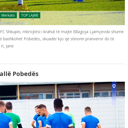
Merkato
TOP LAJME
FC Shkupin, mbrojtësi i krahut të majtë Bllagoja Ljamçevski shumë
që ti bashkohet Pobedës, skuadër kjo që stinorin pranveror do të
ri, Jane
allë Pobedës