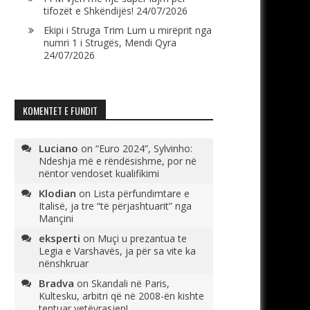
tifozët e Shkëndijës!
24/07/2026
Ekipi i Struga Trim Lum u mirëprit nga
numri 1 i Strugës, Mendi Qyra
24/07/2026
KOMENTET E FUNDIT
Luciano
on
“Euro 2024”, Sylvinho:
Ndeshja më e rëndësishme, por në
nëntor vendoset kualifikimi
Klodian
on
Lista përfundimtare e
Italisë, ja tre “të përjashtuarit” nga
Mançini
eksperti
on
Muçi u prezantua te
Legia e Varshavës, ja për sa vite ka
nënshkruar
Bradva
on
Skandali në Paris,
Kultesku, arbitri që në 2008-ën kishte
tentuar vetëvrasjen!