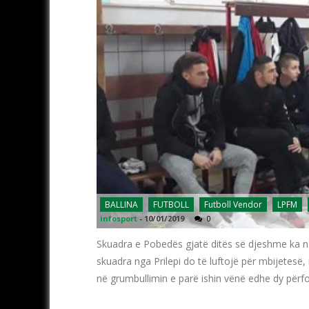
BALLINA
FUTBOLL
Futboll Vendor
LPFM
infosport
-
10/01/2019
0
Skuadra e Pobedës gjatë ditës së djeshme ka nsiu
skuadra nga Prilepi do të luftojë për mbijetesë, n
në grumbullimin e parë ishin vënë edhe dy përfo