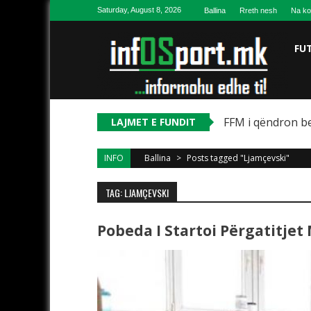
Skip to content
Saturday, August 8, 2026
Ballina
Rreth nesh
Na ko
FU
FFM i qëndron be
LAJMET E FUNDIT
INFO
Ballina
>
Posts tagged "Ljamçevski"
TAG: LJAMÇEVSKI
Pobeda I Startoi Përgatitjet