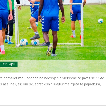
TOP LAJME
të përballet me Pobedën në ndeshjen e vlefshme të javës së 11-të.
as asaj në Çair, kur skuadrat kishin luajtur me rrjeta të paprekura,