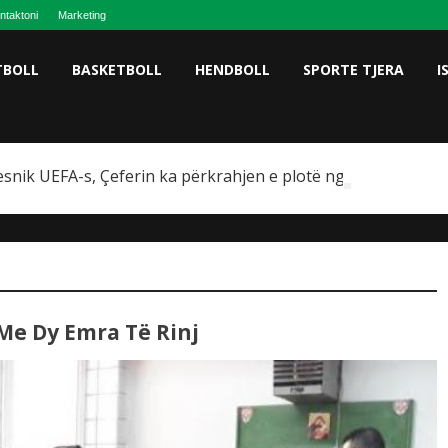
ntaktoni
Marketing
TBOLL
BASKETBOLL
HENDBOLL
SPORTE TJERA
I
snik UEFA-s, Çeferin ka përkrahjen e plotë nga Omeragiç
 Me Dy Emra Të Rinj