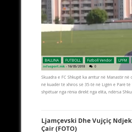
BALLINA
FUTBOLL
Futboll Vendor
LPFM
infosport.mk
-
16/05/2018
0
Skuadra e FC Shkupit ka arritur në Manastir në
në kuadër të xhiros së 35-të në Ligën e Parë të 
shpëtuar nga rënia direkt nga elita, ndërsa Shku
Ljamçevski Dhe Vujçiç Ndje
Çair (FOTO)