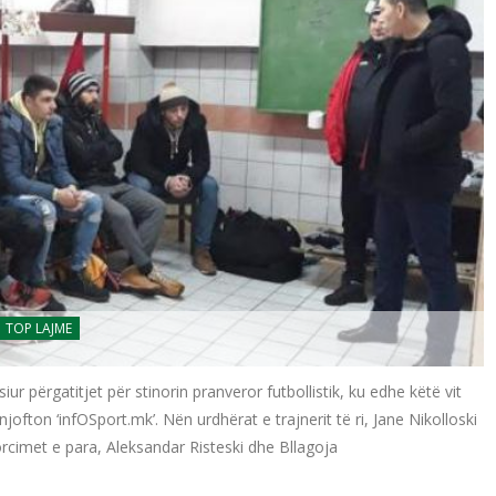
TOP LAJME
r përgatitjet për stinorin pranveror futbollistik, ku edhe këtë vit
jofton ‘infOSport.mk’. Nën urdhërat e trajnerit të ri, Jane Nikolloski
rcimet e para, Aleksandar Risteski dhe Bllagoja