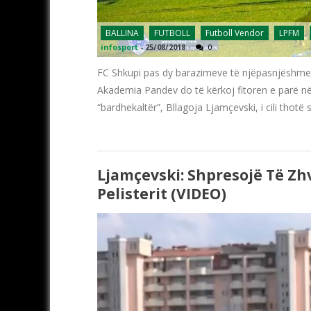
BALLINA
FUTBOLL
Futboll Vendor
LPFM
infosport
-
25/08/2018
0
FC Shkupi pas dy barazimeve të njëpasnjëshme në
Akademia Pandev do të kërkoj fitoren e parë në 
“bardhekaltër”, Bllagoja Ljamçevski, i cili thot
Ljamçevski: Shpresojë Të Z
Pelisterit (VIDEO)