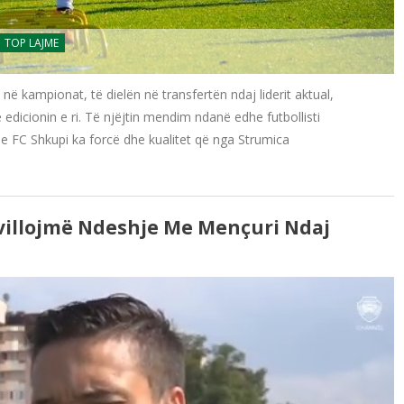
TOP LAJME
 kampionat, të dielën në transfertën ndaj liderit aktual,
edicionin e ri. Të njëjtin mendim ndanë edhe futbollisti
ë se FC Shkupi ka forcë dhe kualitet që nga Strumica
hvillojmë Ndeshje Me Mençuri Ndaj