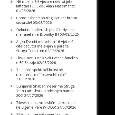
Në moshë 34-vjeçare ndërroi jetë
luftëtari i UFC-së, Allan Nascimento
04/08/2026
Como ashpërson rregullat për biletat
sezonale!
03/08/2026
Debutim ëndërrash për Olti Hysenin
me fanellën e Brøndby IF!
03/08/2026
Agon Demiri me vetëm 16 vjet e 6
ditë debutoi me ekipin e parë të
Struga Trim Lum
02/08/2026
Ekskluzive, Fisnik Saliu veshë fanellën
e FC Skopje
02/08/2026
Të dielën spektakël boksi në
manifestimin “Tetova N’festë”
31/07/2026
Bunjamin Shabani nesër me Struga
Trim Lum zhvillon ndeshjen numër
200!
24/07/2026
Tikveshi e nis vrrullshëm sezonin e ri
në Ligën e Parë (VIDEO)
24/07/2026
FFM vjen me një super lajm për