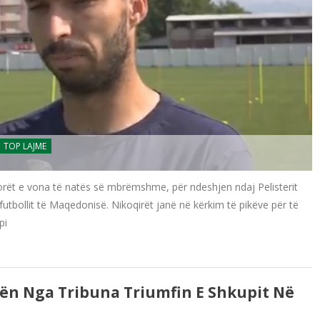
TOP LAJME
 orët e vona të natës së mbrëmshme, për ndeshjen ndaj Pelisterit
futbollit të Maqedonisë. Nikoqirët janë në kërkim të pikëve për të
pi
kën Nga Tribuna Triumfin E Shkupit Në