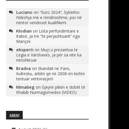
Luciano
on
“Euro 2024”, Sylvinho:
Ndeshja më e rëndësishme, por në
nëntor vendoset kualifikimi
Klodian
on
Lista përfundimtare e
Italisë, ja tre “të përjashtuarit” nga
Mançini
eksperti
on
Muçi u prezantua te
Legia e Varshavës, ja për sa vite ka
nënshkruar
Bradva
on
Skandali në Paris,
Kultesku, arbitri që në 2008-ën kishte
tentuar vetëvrasjen!
Mmabeg
on
Gjejnë pikën e dobët të
Khabib Nurmagomedov (VIDEO)
ARKIVI