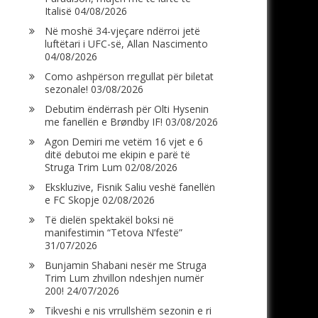
Italisë
04/08/2026
Në moshë 34-vjeçare ndërroi jetë
luftëtari i UFC-së, Allan Nascimento
04/08/2026
Como ashpërson rregullat për biletat
sezonale!
03/08/2026
Debutim ëndërrash për Olti Hysenin
me fanellën e Brøndby IF!
03/08/2026
Agon Demiri me vetëm 16 vjet e 6
ditë debutoi me ekipin e parë të
Struga Trim Lum
02/08/2026
Ekskluzive, Fisnik Saliu veshë fanellën
e FC Skopje
02/08/2026
Të dielën spektakël boksi në
manifestimin “Tetova N’festë”
31/07/2026
Bunjamin Shabani nesër me Struga
Trim Lum zhvillon ndeshjen numër
200!
24/07/2026
Tikveshi e nis vrrullshëm sezonin e ri