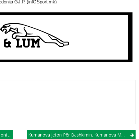
kedonija GJ.P. (infOSport.mk)
alljet
Kumanova Jeton Për Bashkimin, Kumanova Meriton Futboll Elitar!