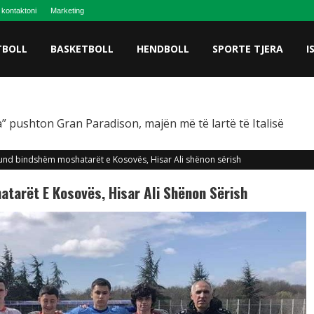
 kontaktoni
Marketing
TBOLL
BASKETBOLL
HENDBOLL
SPORTE TJERA
I
” pushton Gran Paradison, majën më të lartë të Italisë
d bindshëm moshatarët e Kosovës, Hisar Ali shënon sërish
arët E Kosovës, Hisar Ali Shënon Sërish