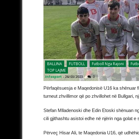
BALLINA
FUTBOLL
Futboll Nga Rajoni
Futb
TOP LAJME
infosport
-
26/03/2023
0
Përfaqësuesja e Maqedonisë U16 ka shënuar fi
turneut zhvillimor që po zhvillohet në Bullgari, 
Stefan Mlladenoski dhe Edin Etoski shënuan nga d
cili gjithashtu asistoi edhe në njërin nga golat 
Përveç Hisar Ali, te Maqedonia U16, që udhëhiq