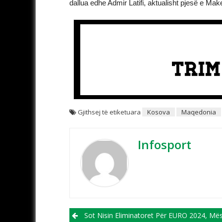
dallua edhe Admir Latifi, aktualisht pjesë e Ma
Gjithsej të etiketuara
Kosova
Maqedonia
Infosport
Post navigation
Sot Nisin Eliminatoret Për EURO 2024, Mësoni Të Gjitha Përb