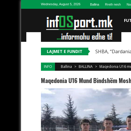
Skip to content
Wednesday, August 5, 2026
Ballina
Rreth nesh
Na
FU
SHBA, “Dardania
LAJMET E FUNDIT
INFO
Ballina
>
BALLINA
>
Maqedonia U16 mun
Maqedonia U16 Mund Bindshëm Moshat