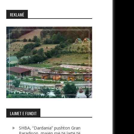
REKLAMË
LAJMET E FUNDIT
SHBA, “Dardania” pushton Gran
Paradison, majën më të lartë të