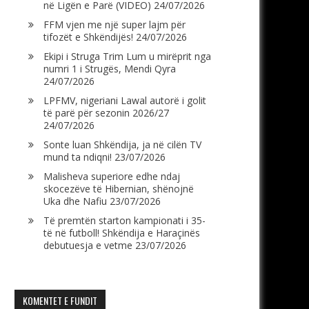
në Ligën e Parë (VIDEO)
24/07/2026
FFM vjen me një super lajm për
tifozët e Shkëndijës!
24/07/2026
Ekipi i Struga Trim Lum u mirëprit nga
numri 1 i Strugës, Mendi Qyra
24/07/2026
LPFMV, nigeriani Lawal autorë i golit
të parë për sezonin 2026/27
24/07/2026
Sonte luan Shkëndija, ja në cilën TV
mund ta ndiqni!
23/07/2026
Malisheva superiore edhe ndaj
skocezëve të Hibernian, shënojnë
Uka dhe Nafiu
23/07/2026
Të premtën starton kampionati i 35-
të në futboll! Shkëndija e Haraçinës
debutuesja e vetme
23/07/2026
KOMENTET E FUNDIT