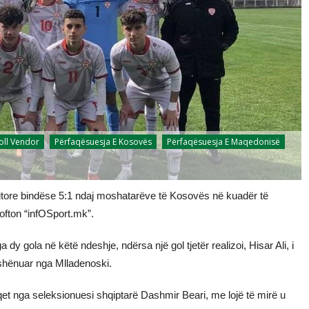
oll Vendor
Përfaqësuesja E Kosovës
Përfaqësuesja E Maqedonisë
tore bindëse 5:1 ndaj moshatarëve të Kosovës në kuadër të
njofton “infOSport.mk”.
y gola në këtë ndeshje, ndërsa një gol tjetër realizoi, Hisar Ali, i
e shënuar nga Mlladenoski.
et nga seleksionuesi shqiptarë Dashmir Beari, me lojë të mirë u