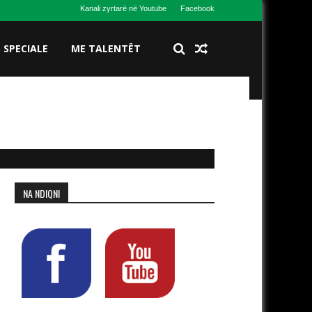
Kanali zyrtarë në Youtube
Facebook
S SPECIALE
ME TALENTËT
NA NDIQNI