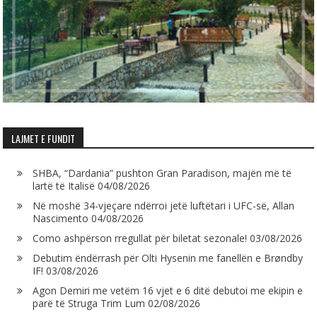
LAJMET E FUNDIT
SHBA, “Dardania” pushton Gran Paradison, majën më të
lartë të Italisë
04/08/2026
Në moshë 34-vjeçare ndërroi jetë luftëtari i UFC-së, Allan
Nascimento
04/08/2026
Como ashpërson rregullat për biletat sezonale!
03/08/2026
Debutim ëndërrash për Olti Hysenin me fanellën e Brøndby
IF!
03/08/2026
Agon Demiri me vetëm 16 vjet e 6 ditë debutoi me ekipin e
parë të Struga Trim Lum
02/08/2026