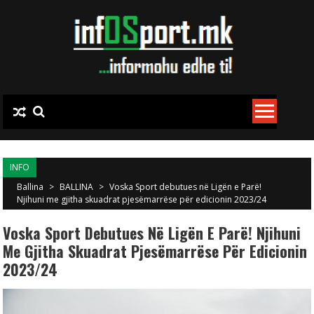
Skip to content
INFO
Ballina
>
BALLINA
>
Voska Sport debutues në Ligën e Parë!
Njihuni me gjitha skuadrat pjesëmarrëse për edicionin 2023/24
Voska Sport Debutues Në Ligën E Parë! Njihuni
Me Gjitha Skuadrat Pjesëmarrëse Për Edicionin
2023/24