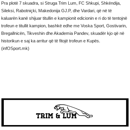
Pra plotë 7 skuadra, si Struga Trim Lum, FC Shkupi, Shkëndija,
Sileksi, Rabotniçki, Makedonija GJ.P, dhe Vardari, që në të
kaluarën kanë shijuar titullin e kampionit edicionin e ri do të tentojnë
trofeun e titullit kampion, bashkë edhe me Voska Sport, Gostivarin,
Bregallnicën, Tikveshin dhe Akademia Pandev, skuadër kjo që në
historikun e saj ka arritur që të fitojë trofeun e Kupës.
(infOSport.mk)