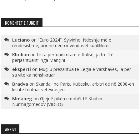
KOMENTET E FUNDIT
Luciano
on
“Euro 2024”, Sylvinho: Ndeshja më e
rëndësishme, por në nëntor vendoset kualifikimi
Klodian
on
Lista përfundimtare e Italisë, ja tre “të
përjashtuarit” nga Mançini
eksperti
on
Muçi u prezantua te Legia e Varshavës, ja për
sa vite ka nënshkruar
Bradva
on
Skandali në Paris, Kultesku, arbitri që në 2008-ën
kishte tentuar vetëvrasjen!
Mmabeg
on
Gjejnë pikën e dobët të Khabib
Nurmagomedov (VIDEO)
ARKIVI