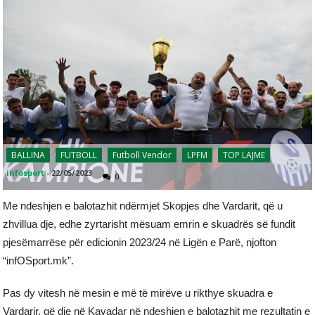
BALLINA
FUTBOLL
Futboll Vendor
LPFM
TOP LAJME
infosport
-
22/05/2023
0
Me ndeshjen e balotazhit ndërmjet Skopjes dhe Vardarit, që u
zhvillua dje, edhe zyrtarisht mësuam emrin e skuadrës së fundit
pjesëmarrëse për edicionin 2023/24 në Ligën e Parë, njofton
“infOSport.mk”.
Pas dy vitesh në mesin e më të mirëve u rikthye skuadra e
Vardarir, që dje në Kavadar në ndeshjen e balotazhit me rezultatin e