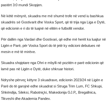
pastërt 3:0 mundi Skopjen.
Në këtë mënyrë, skuadra me më shumë trofe në vend iu bashkua
skuadrës së Gostivarit dhe Voska Sport, që të trija nga Liga e Dytë,
që edicionin e ri do të luajnë në elitën e futbollit vendor.
Për dallim nga Vardari dhe Gostivari, që edhe më herët ka luajtur në
Ligën e Parë, për Voska Sport do të jetë ky edicioni debutues në
mesin e më të mirëve.
Skuadra shqiptare nga Ohri e mbylli në pozitën e parë edicionin që
lamë pas në Ligën e Dytë, duke shkruar histori.
Ndryshe përveç këtyre 3 skuadrave, edicionin 2023/24 në Ligën e
Parë do të garojnë edhe skuadrat si Struga Trim Lum, FC Shkupi,
Shkëndija, Sileksi, Rabotniçki, Makedonija GJ.P,, Bregallnica,
Tikveshi dhe Akademia Pandev.