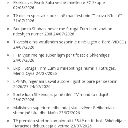
Ekskluzive, Fisnik Saliu veshë fanellën e FC Skopje
02/08/2026
Të dielën spektakël boksi në manifestimin “Tetova N’festë”
31/07/2026
Bunjamin Shabani nesër me Struga Trim Lum zhvillon
ndeshjen numër 200!
24/07/2026
Tikveshi e nis vrrullshëm sezonin e ri në Ligën e Parë (VIDEO)
24/07/2026
FFM vjen me një super lajm për tifozët e Shkëndijës!
24/07/2026
Ekipi i Struga Trim Lum u mirëprit nga numri 1 i Strugës,
Mendi Qyra
24/07/2026
LPFMV, nigeriani Lawal autorë i golit të parë për sezonin
2026/27
24/07/2026
Sonte luan Shkëndija, ja në cilën TV mund ta ndiqni!
23/07/2026
Malisheva superiore edhe ndaj skocezëve të Hibernian,
shënojnë Uka dhe Nafiu
23/07/2026
Të premtën starton kampionati i 35-të në futboll! Shkëndija e
Haraçinës debutuesja e vetme
23/07/2026