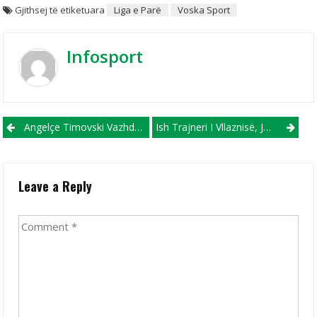
Gjithsej të etiketuara
Liga e Parë
Voska Sport
Infosport
Post navigation
Angelçe Timovski Vazhdon Kontratën Me FC Shkupin
Ish Trajneri I Vllaznisë, Jonuz, Largohet Nga Skopje
Leave a Reply