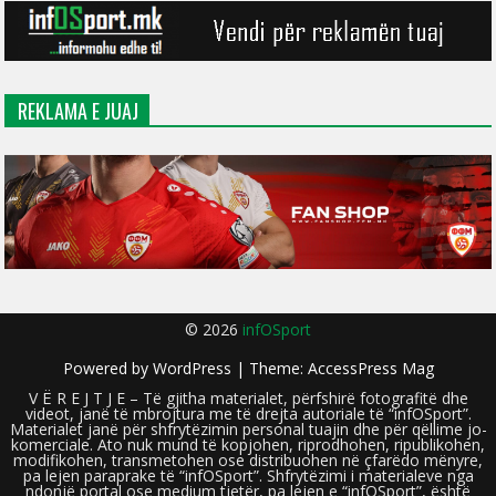
REKLAMA E JUAJ
© 2026
infOSport
Powered by
WordPress
| Theme:
AccessPress Mag
V Ë R E J T J E – Të gjitha materialet, përfshirë fotografitë dhe
videot, janë të mbrojtura me të drejta autoriale të “infOSport”.
Materialet janë për shfrytëzimin personal tuajin dhe për qëllime jo-
komerciale. Ato nuk mund të kopjohen, riprodhohen, ripublikohen,
modifikohen, transmetohen ose distribuohen në çfarëdo mënyre,
pa lejen paraprake të “infOSport”. Shfrytëzimi i materialeve nga
ndonjë portal ose medium tjetër, pa lejen e “infOSport”, është