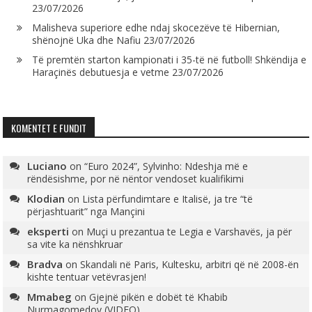
23/07/2026
Malisheva superiore edhe ndaj skocezëve të Hibernian,
shënojnë Uka dhe Nafiu
23/07/2026
Të premtën starton kampionati i 35-të në futboll! Shkëndija e
Haraçinës debutuesja e vetme
23/07/2026
KOMENTET E FUNDIT
Luciano
on
“Euro 2024”, Sylvinho: Ndeshja më e
rëndësishme, por në nëntor vendoset kualifikimi
Klodian
on
Lista përfundimtare e Italisë, ja tre “të
përjashtuarit” nga Mançini
eksperti
on
Muçi u prezantua te Legia e Varshavës, ja për
sa vite ka nënshkruar
Bradva
on
Skandali në Paris, Kultesku, arbitri që në 2008-ën
kishte tentuar vetëvrasjen!
Mmabeg
on
Gjejnë pikën e dobët të Khabib
Nurmagomedov (VIDEO)