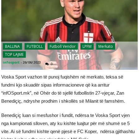
BALLINA
FUTBOLL
Futboll Vendor
LPFM
Merkato
TOP LAJME
infosport
-
26/06/2023
0
Voska Sport vazhon të punoj fuqishëm në merkato, teksa së
fundmi kjo skuadër sipas informacioneve që ka arritur
“infOSport.mk”, në Ohër do të sjellë futbollistin 27-vjeçar, Zan
Benediçiç, ndryshe prodhim i shkollës së Milanit të famshëm.
Benediçiç luan si mesfushor i fundit, ndërsa te Voska Sport vjen
nga kampionati slloven, aty ku kishte luajtur për më shumë se 5
vite. Ai së fundmi kishte qenë pjesë e FC Koper, ndërsa gjithashtu