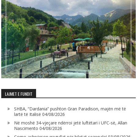
LAJMET E FUNDIT
SHBA, “Dardania” pushton Gran Paradison, majën më të
lartë të Italisë
04/08/2026
Në moshë 34-vjeçare ndërroi jetë luftëtari i UFC-së, Allan
Nascimento
04/08/2026
Como ashpërson rregullat për biletat sezonale!
03/08/2026