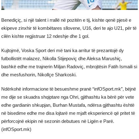
Benediçiç, si një talent i rrallë në pozitën e tij, kishte qenë pjesë e
ekipeve zinxhir të kombëtares sllovene, U16, deri te ajo U21, për të
cilën kishte regjistruar 12 ndeshje dhe 1 gol.
Kujtojmë, Voska Sport deri më tani ka arritur të prezantojë dy
futbollistët malazez, Nikolla Stijepoviç dhe Aleksa Marushiç,
bashkë edhe me trajnerin Miljan Radoviç, mbrojtësin Fatih Ismaili si
dhe mesfushorin, Nikollçe Sharkoski.
Ndërkohë informacione të besueshme pranë “infOSport.mk”, bëjnë
me dije se skuadra shqiptare nga Ohri, gjithashtu ka bërë për vete
edhe gardianin shkupjan, Burhan Mustafa, ndërsa gjithashtu është
në bisedime edhe me disa lojtarë me mjaft eksperiencë që pritet të
përforcojnë ekipin në sezonin debutues në Ligën e Parë.
(infOSport.mk)