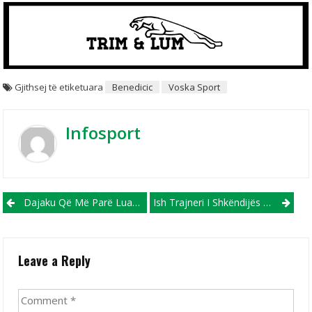
Gjithsej të etiketuara
Benedicic
Voska Sport
Infosport
Post navigation
Dajaku Që Më Parë Luante Te Bajerni I Munihut, Do Luaj Për Hajduk Split
Ish Trajneri I Shkëndijës Surprizon Me Skuadrën E Tij Të Re!
Leave a Reply