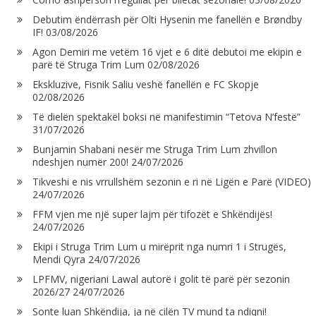
Debutim ëndërrash për Olti Hysenin me fanellën e Brøndby
IF!
03/08/2026
Agon Demiri me vetëm 16 vjet e 6 ditë debutoi me ekipin e
parë të Struga Trim Lum
02/08/2026
Ekskluzive, Fisnik Saliu veshë fanellën e FC Skopje
02/08/2026
Të dielën spektakël boksi në manifestimin “Tetova N’festë”
31/07/2026
Bunjamin Shabani nesër me Struga Trim Lum zhvillon
ndeshjen numër 200!
24/07/2026
Tikveshi e nis vrrullshëm sezonin e ri në Ligën e Parë (VIDEO)
24/07/2026
FFM vjen me një super lajm për tifozët e Shkëndijës!
24/07/2026
Ekipi i Struga Trim Lum u mirëprit nga numri 1 i Strugës,
Mendi Qyra
24/07/2026
LPFMV, nigeriani Lawal autorë i golit të parë për sezonin
2026/27
24/07/2026
Sonte luan Shkëndija, ja në cilën TV mund ta ndiqni!