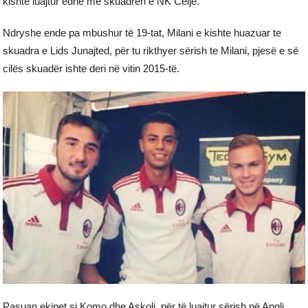
kishte luajtur edhe me skuadrën e NK Celje.
Ndryshe ende pa mbushur të 19-tat, Milani e kishte huazuar te
skuadra e Lids Junajted, për tu rikthyer sërish te Milani, pjesë e së
cilës skuadër ishte deri në vitin 2015-të.
Pasuan ekipet si Komo dhe Askoli, për të luajtur sërish në Angli,