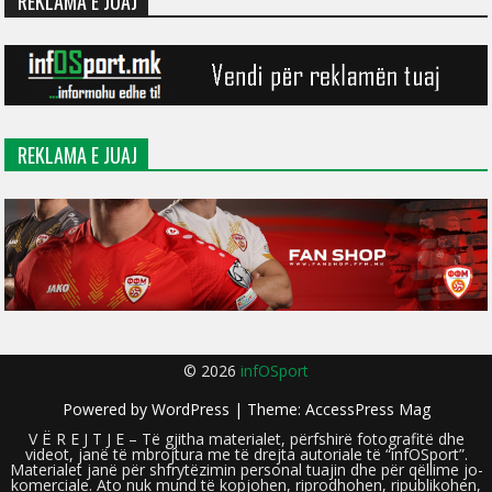
REKLAMA E JUAJ
REKLAMA E JUAJ
© 2026
infOSport
Powered by
WordPress
| Theme:
AccessPress Mag
V Ë R E J T J E – Të gjitha materialet, përfshirë fotografitë dhe
videot, janë të mbrojtura me të drejta autoriale të “infOSport”.
Materialet janë për shfrytëzimin personal tuajin dhe për qëllime jo-
komerciale. Ato nuk mund të kopjohen, riprodhohen, ripublikohen,