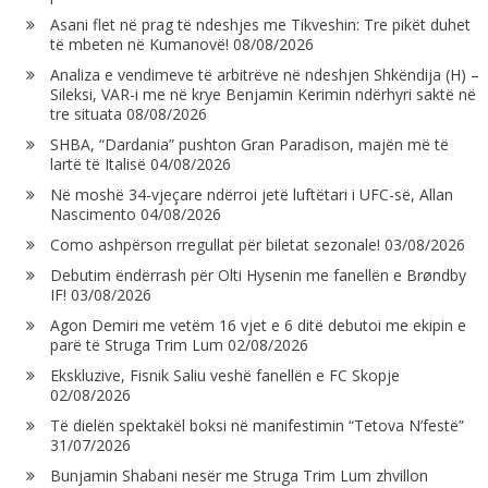
Asani flet në prag të ndeshjes me Tikveshin: Tre pikët duhet
të mbeten në Kumanovë!
08/08/2026
Analiza e vendimeve të arbitrëve në ndeshjen Shkëndija (H) –
Sileksi, VAR-i me në krye Benjamin Kerimin ndërhyri saktë në
tre situata
08/08/2026
SHBA, “Dardania” pushton Gran Paradison, majën më të
lartë të Italisë
04/08/2026
Në moshë 34-vjeçare ndërroi jetë luftëtari i UFC-së, Allan
Nascimento
04/08/2026
Como ashpërson rregullat për biletat sezonale!
03/08/2026
Debutim ëndërrash për Olti Hysenin me fanellën e Brøndby
IF!
03/08/2026
Agon Demiri me vetëm 16 vjet e 6 ditë debutoi me ekipin e
parë të Struga Trim Lum
02/08/2026
Ekskluzive, Fisnik Saliu veshë fanellën e FC Skopje
02/08/2026
Të dielën spektakël boksi në manifestimin “Tetova N’festë”
31/07/2026
Bunjamin Shabani nesër me Struga Trim Lum zhvillon