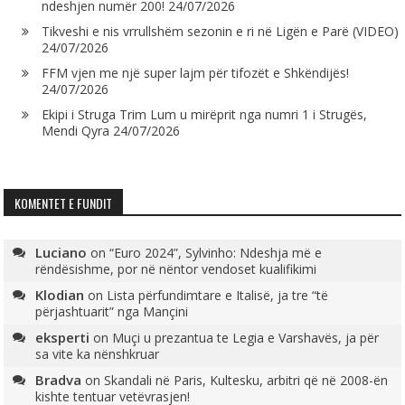
ndeshjen numër 200!
24/07/2026
Tikveshi e nis vrrullshëm sezonin e ri në Ligën e Parë (VIDEO)
24/07/2026
FFM vjen me një super lajm për tifozët e Shkëndijës!
24/07/2026
Ekipi i Struga Trim Lum u mirëprit nga numri 1 i Strugës,
Mendi Qyra
24/07/2026
KOMENTET E FUNDIT
Luciano
on
“Euro 2024”, Sylvinho: Ndeshja më e
rëndësishme, por në nëntor vendoset kualifikimi
Klodian
on
Lista përfundimtare e Italisë, ja tre “të
përjashtuarit” nga Mançini
eksperti
on
Muçi u prezantua te Legia e Varshavës, ja për
sa vite ka nënshkruar
Bradva
on
Skandali në Paris, Kultesku, arbitri që në 2008-ën
kishte tentuar vetëvrasjen!