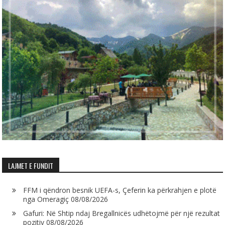
LAJMET E FUNDIT
FFM i qëndron besnik UEFA-s, Çeferin ka përkrahjen e plotë
nga Omeragiç
08/08/2026
Gafuri: Në Shtip ndaj Bregallnicës udhëtojmë për një rezultat
pozitiv
08/08/2026