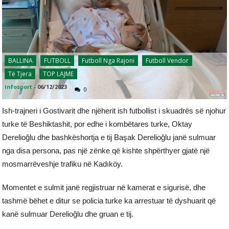
BALLINA
FUTBOLL
Futboll Nga Rajoni
Futboll Vendor
Të Tjera
TOP LAJME
infosport
-
06/12/2023
0
Ish-trajneri i Gostivarit dhe njëherit ish futbollist i skuadrës së njohur
turke të Beshiktashit, por edhe i kombëtares turke, Oktay
Derelioğlu dhe bashkëshortja e tij Başak Derelioğlu janë sulmuar
nga disa persona, pas një zënke që kishte shpërthyer gjatë një
mosmarrëveshje trafiku në Kadıköy.
Momentet e sulmit janë regjistruar në kamerat e sigurisë, dhe
tashmë bëhet e ditur se policia turke ka arrestuar të dyshuarit që
kanë sulmuar Derelioğlu dhe gruan e tij.