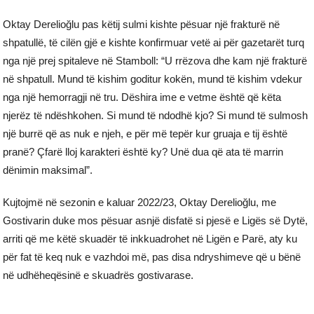
Oktay Derelioğlu pas këtij sulmi kishte pësuar një frakturë në
shpatullë, të cilën gjë e kishte konfirmuar vetë ai për gazetarët turq
nga një prej spitaleve në Stamboll: “U rrëzova dhe kam një frakturë
në shpatull. Mund të kishim goditur kokën, mund të kishim vdekur
nga një hemorragji në tru. Dëshira ime e vetme është që këta
njerëz të ndëshkohen. Si mund të ndodhë kjo? Si mund të sulmosh
një burrë që as nuk e njeh, e për më tepër kur gruaja e tij është
pranë? Çfarë lloj karakteri është ky? Unë dua që ata të marrin
dënimin maksimal”.
Kujtojmë në sezonin e kaluar 2022/23, Oktay Derelioğlu, me
Gostivarin duke mos pësuar asnjë disfatë si pjesë e Ligës së Dytë,
arriti që me këtë skuadër të inkkuadrohet në Ligën e Parë, aty ku
për fat të keq nuk e vazhdoi më, pas disa ndryshimeve që u bënë
në udhëheqësinë e skuadrës gostivarase.