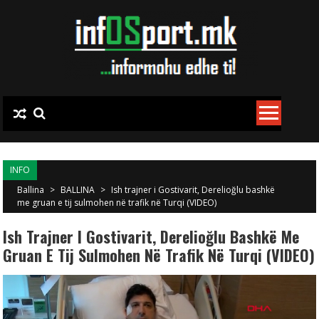
Skip to content
INFO
Ballina
>
BALLINA
>
Ish trajner i Gostivarit, Derelioğlu bashkë
me gruan e tij sulmohen në trafik në Turqi (VIDEO)
Ish Trajner I Gostivarit, Derelioğlu Bashkë Me
Gruan E Tij Sulmohen Në Trafik Në Turqi (VIDEO)