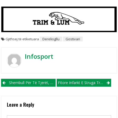
Gjithsej të etiketuara
Dereliogllu
Gostivari
Infosport
Post navigation
Shembull Për Të Tjerët, Presidentët E Dy Klubeve Shqiptare, Qyra Dhe Useini Pas Ndeshjes Darkojnë Bashkë
Fitore Infarkt E Struga Trim Lum, Vardari Humb Në Kratovë Dhe Mban Fenerin (VIDEO)
Leave a Reply