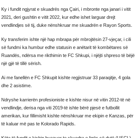
Ky i fundit ngjyrat e skuadrës nga Çairi, i mbronte nga janari i vitit
2021, deri gushtin e vitit 2022, kur edhe ishet larguar drejt
vendlindjes së tij, duke nënshkruar me skuadrën e Rayon Sports.
Ky transferim ishte një hap mbrapa për mbrojtësin 27-vjeçar, i cili
së fundmi ka humbur edhe statusin e anëtarit të kombëtares së
Ruandës, ndërsa me rikthimin te FC Shkupi, i njëjti shpreso të bëjë
një gjë të tillë sërish.
Ai me fanellën e FC Shkupit kishte regjistruar 33 paraqitje, 4 gola
dhe 2 asistime.
Ndryshe karrierën profesioniste e kishte nisur në vitin 2012-të në
vendlindje, derisa nga viti 2019-të ishte bërë pjesë e futbollit
amerikan, kur fillimisht kishte nënshkruar me ekipin e Kanzas, për
të kaluar më pas te Kolorado Rapids.
Këta të fundit e kishin huazuar te skuadra e ligës së dytë (USCL),