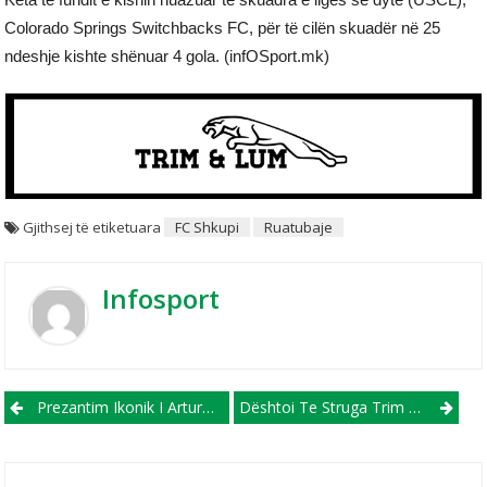
Colorado Springs Switchbacks FC, për të cilën skuadër në 25
ndeshje kishte shënuar 4 gola. (infOSport.mk)
Gjithsej të etiketuara
FC Shkupi
Ruatubaje
Infosport
Post navigation
Prezantim Ikonik I Arturo Vidal Nga Klubi Amë Kolo-Kolo (VIDEO)
Dështoi Te Struga Trim Lum, Sot U Prezantua Te Liria E Prizrenit