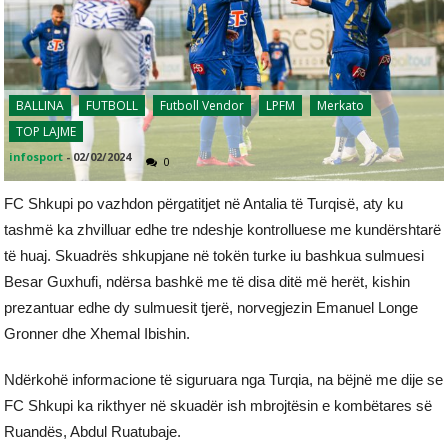
BALLINA
FUTBOLL
Futboll Vendor
LPFM
Merkato
TOP LAJME
infosport
-
02/02/2024
0
FC Shkupi po vazhdon përgatitjet në Antalia të Turqisë, aty ku
tashmë ka zhvilluar edhe tre ndeshje kontrolluese me kundërshtarë
të huaj. Skuadrës shkupjane në tokën turke iu bashkua sulmuesi
Besar Guxhufi, ndërsa bashkë me të disa ditë më herët, kishin
prezantuar edhe dy sulmuesit tjerë, norvegjezin Emanuel Longe
Gronner dhe Xhemal Ibishin.
Ndërkohë informacione të siguruara nga Turqia, na bëjnë me dije se
FC Shkupi ka rikthyer në skuadër ish mbrojtësin e kombëtares së
Ruandës, Abdul Ruatubaje.