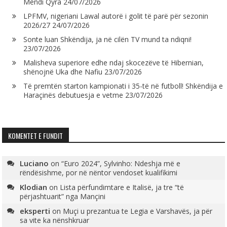
Mendi Qyra
24/07/2026
LPFMV, nigeriani Lawal autorë i golit të parë për sezonin
2026/27
24/07/2026
Sonte luan Shkëndija, ja në cilën TV mund ta ndiqni!
23/07/2026
Malisheva superiore edhe ndaj skocezëve të Hibernian,
shënojnë Uka dhe Nafiu
23/07/2026
Të premtën starton kampionati i 35-të në futboll! Shkëndija e
Haraçinës debutuesja e vetme
23/07/2026
KOMENTET E FUNDIT
Luciano
on
“Euro 2024”, Sylvinho: Ndeshja më e
rëndësishme, por në nëntor vendoset kualifikimi
Klodian
on
Lista përfundimtare e Italisë, ja tre “të
përjashtuarit” nga Mançini
eksperti
on
Muçi u prezantua te Legia e Varshavës, ja për
sa vite ka nënshkruar