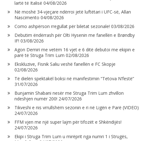
lartë të Italisë
04/08/2026
Në moshë 34-vjeçare ndërroi jetë luftëtari i UFC-së, Allan
Nascimento
04/08/2026
Como ashpërson rregullat për biletat sezonale!
03/08/2026
Debutim ëndërrash për Olti Hysenin me fanellën e Brøndby
IF!
03/08/2026
Agon Demiri me vetëm 16 vjet e 6 ditë debutoi me ekipin e
parë të Struga Trim Lum
02/08/2026
Ekskluzive, Fisnik Saliu veshë fanellën e FC Skopje
02/08/2026
Të dielën spektakël boksi në manifestimin “Tetova N’festë”
31/07/2026
Bunjamin Shabani nesër me Struga Trim Lum zhvillon
ndeshjen numër 200!
24/07/2026
Tikveshi e nis vrrullshëm sezonin e ri në Ligën e Parë (VIDEO)
24/07/2026
FFM vjen me një super lajm për tifozët e Shkëndijës!
24/07/2026
Ekipi i Struga Trim Lum u mirëprit nga numri 1 i Strugës,