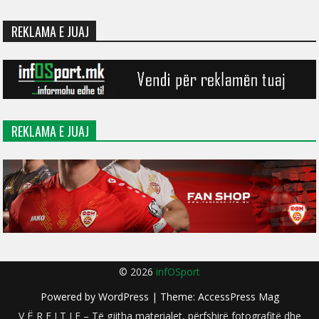
REKLAMA E JUAJ
REKLAMA E JUAJ
© 2026
infOSport
Powered by
WordPress
| Theme:
AccessPress Mag
V Ë R E J T J E – Të gjitha materialet, përfshirë fotografitë dhe