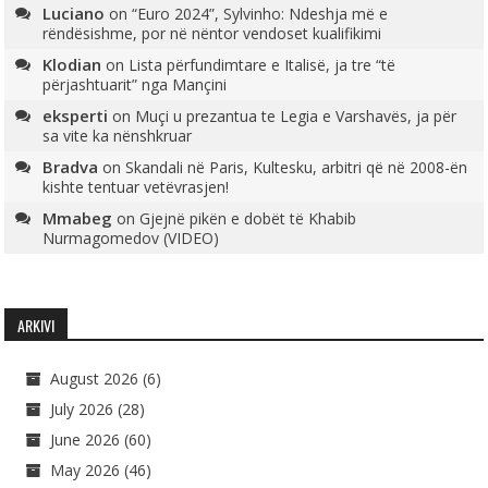
Luciano
on
“Euro 2024”, Sylvinho: Ndeshja më e
rëndësishme, por në nëntor vendoset kualifikimi
Klodian
on
Lista përfundimtare e Italisë, ja tre “të
përjashtuarit” nga Mançini
eksperti
on
Muçi u prezantua te Legia e Varshavës, ja për
sa vite ka nënshkruar
Bradva
on
Skandali në Paris, Kultesku, arbitri që në 2008-ën
kishte tentuar vetëvrasjen!
Mmabeg
on
Gjejnë pikën e dobët të Khabib
Nurmagomedov (VIDEO)
ARKIVI
August 2026
(6)
July 2026
(28)
June 2026
(60)
May 2026
(46)