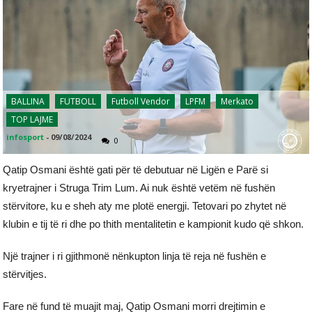
BALLINA
FUTBOLL
Futboll Vendor
LPFM
Merkato
TOP LAJME
infosport
-
09/08/2024
0
Qatip Osmani është gati për të debutuar në Ligën e Parë si
kryetrajner i Struga Trim Lum. Ai nuk është vetëm në fushën
stërvitore, ku e sheh aty me plotë energji. Tetovari po zhytet në
klubin e tij të ri dhe po thith mentalitetin e kampionit kudo që shkon.
Një trajner i ri gjithmonë nënkupton linja të reja në fushën e
stërvitjes.
Fare në fund të muajit maj, Qatip Osmani morri drejtimin e