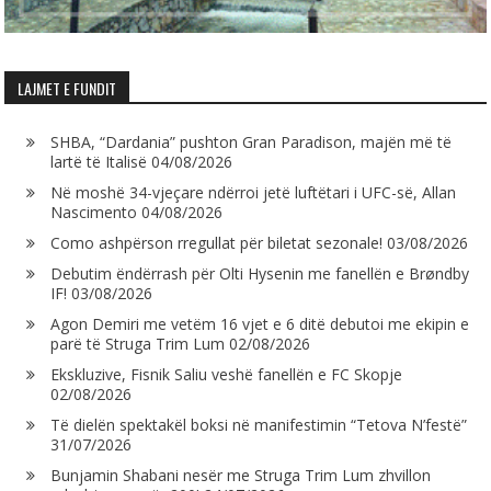
LAJMET E FUNDIT
SHBA, “Dardania” pushton Gran Paradison, majën më të
lartë të Italisë
04/08/2026
Në moshë 34-vjeçare ndërroi jetë luftëtari i UFC-së, Allan
Nascimento
04/08/2026
Como ashpërson rregullat për biletat sezonale!
03/08/2026
Debutim ëndërrash për Olti Hysenin me fanellën e Brøndby
IF!
03/08/2026
Agon Demiri me vetëm 16 vjet e 6 ditë debutoi me ekipin e
parë të Struga Trim Lum
02/08/2026
Ekskluzive, Fisnik Saliu veshë fanellën e FC Skopje
02/08/2026
Të dielën spektakël boksi në manifestimin “Tetova N’festë”
31/07/2026
Bunjamin Shabani nesër me Struga Trim Lum zhvillon