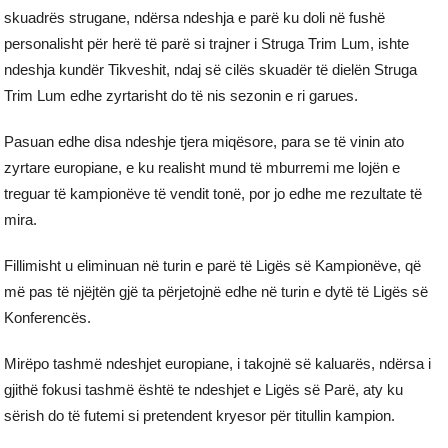
skuadrës strugane, ndërsa ndeshja e parë ku doli në fushë
personalisht për herë të parë si trajner i Struga Trim Lum, ishte
ndeshja kundër Tikveshit, ndaj së cilës skuadër të dielën Struga
Trim Lum edhe zyrtarisht do të nis sezonin e ri garues.
Pasuan edhe disa ndeshje tjera miqësore, para se të vinin ato
zyrtare europiane, e ku realisht mund të mburremi me lojën e
treguar të kampionëve të vendit tonë, por jo edhe me rezultate të
mira.
Fillimisht u eliminuan në turin e parë të Ligës së Kampionëve, që
më pas të njëjtën gjë ta përjetojnë edhe në turin e dytë të Ligës së
Konferencës.
Mirëpo tashmë ndeshjet europiane, i takojnë së kaluarës, ndërsa i
gjithë fokusi tashmë është te ndeshjet e Ligës së Parë, aty ku
sërish do të futemi si pretendent kryesor për titullin kampion.