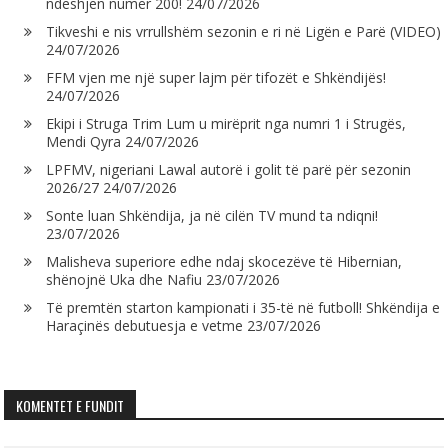
ndeshjen numër 200!
24/07/2026
Tikveshi e nis vrrullshëm sezonin e ri në Ligën e Parë (VIDEO)
24/07/2026
FFM vjen me një super lajm për tifozët e Shkëndijës!
24/07/2026
Ekipi i Struga Trim Lum u mirëprit nga numri 1 i Strugës,
Mendi Qyra
24/07/2026
LPFMV, nigeriani Lawal autorë i golit të parë për sezonin
2026/27
24/07/2026
Sonte luan Shkëndija, ja në cilën TV mund ta ndiqni!
23/07/2026
Malisheva superiore edhe ndaj skocezëve të Hibernian,
shënojnë Uka dhe Nafiu
23/07/2026
Të premtën starton kampionati i 35-të në futboll! Shkëndija e
Haraçinës debutuesja e vetme
23/07/2026
KOMENTET E FUNDIT