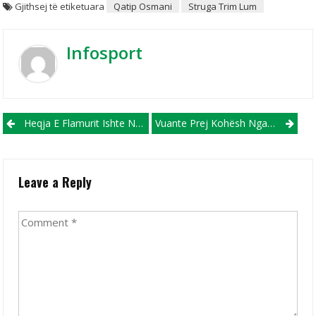
Gjithsej të etiketuara
Qatip Osmani
Struga Trim Lum
Infosport
Post navigation
Heqja E Flamurit Ishte Në Regji Të Policisë Së Strumicës E Jo Nga Delegati I Takimit
Vuante Prej Kohësh Nga Kanceri, Sven Goran Erikson Ndahet Nga Jeta Në Moshën 76-Vjeçare
Leave a Reply