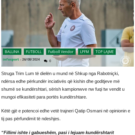
BALLINA
FUTBOLL
Futboll Vendor
LPFM
TOP LAJME
infosport
-
26/08/2024
0
Struga Trim Lum të dielën u mund në Shkup nga Rabotniçki,
ndërsa edhe përkundër inciativës që kishin dhe goditjeve më
shumë se kundërshtari, sërish kampionwve nw fuqi tw vendit u
mungoi efikasiteti para portës kundërshtare.
Këtë gjë e potencoi edhe vetë trajneri Qatip Osmani në opinionin e
tij pas përfundimit të ndeshjes.
“Fillimi ishte i gabueshëm, pasi i lejuam kundërshtarit