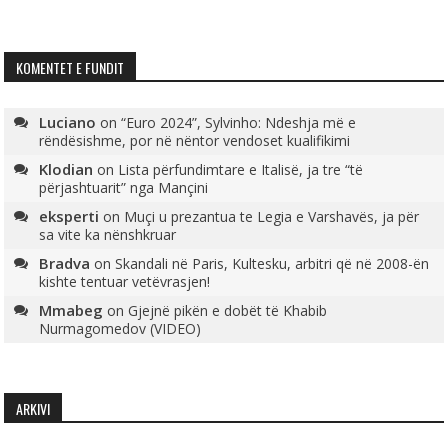
KOMENTET E FUNDIT
Luciano
on
“Euro 2024”, Sylvinho: Ndeshja më e
rëndësishme, por në nëntor vendoset kualifikimi
Klodian
on
Lista përfundimtare e Italisë, ja tre “të
përjashtuarit” nga Mançini
eksperti
on
Muçi u prezantua te Legia e Varshavës, ja për
sa vite ka nënshkruar
Bradva
on
Skandali në Paris, Kultesku, arbitri që në 2008-ën
kishte tentuar vetëvrasjen!
Mmabeg
on
Gjejnë pikën e dobët të Khabib
Nurmagomedov (VIDEO)
ARKIVI