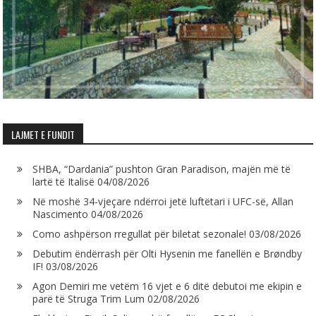
LAJMET E FUNDIT
SHBA, “Dardania” pushton Gran Paradison, majën më të
lartë të Italisë
04/08/2026
Në moshë 34-vjeçare ndërroi jetë luftëtari i UFC-së, Allan
Nascimento
04/08/2026
Como ashpërson rregullat për biletat sezonale!
03/08/2026
Debutim ëndërrash për Olti Hysenin me fanellën e Brøndby
IF!
03/08/2026
Agon Demiri me vetëm 16 vjet e 6 ditë debutoi me ekipin e
parë të Struga Trim Lum
02/08/2026