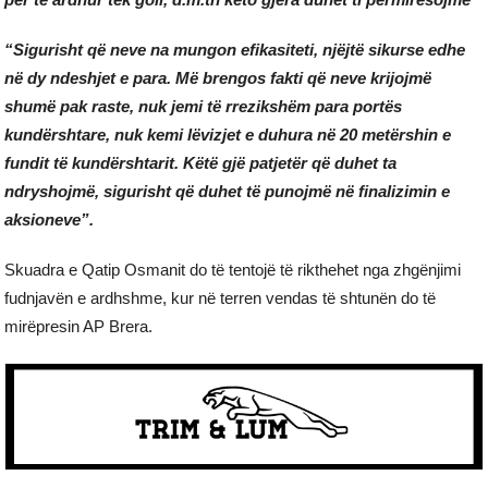
“Sigurisht që neve na mungon efikasiteti, njëjtë sikurse edhe
në dy ndeshjet e para. Më brengos fakti që neve krijojmë
shumë pak raste, nuk jemi të rrezikshëm para portës
kundërshtare, nuk kemi lëvizjet e duhura në 20 metërshin e
fundit të kundërshtarit. Këtë gjë patjetër që duhet ta
ndryshojmë, sigurisht që duhet të punojmë në finalizimin e
aksioneve”.
Skuadra e Qatip Osmanit do të tentojë të rikthehet nga zhgënjimi
fudnjavën e ardhshme, kur në terren vendas të shtunën do të
mirëpresin AP Brera.