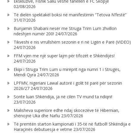
Ekskluzive, Fisnik Saliu veshë fanellën e FC Skopje
02/08/2026
Të dielën spektakël boksi në manifestimin “Tetova N’festë”
31/07/2026
Bunjamin Shabani nesër me Struga Trim Lum zhvillon
ndeshjen numër 200!
24/07/2026
Tikveshi e nis vrrullshëm sezonin e ri në Ligën e Parë (VIDEO)
24/07/2026
FFM vjen me një super lajm për tifozët e Shkëndijës!
24/07/2026
Ekipi i Struga Trim Lum u mirëprit nga numri 1 i Strugës,
Mendi Qyra
24/07/2026
LPFMV, nigeriani Lawal autorë i golit të parë për sezonin
2026/27
24/07/2026
Sonte luan Shkëndija, ja në cilën TV mund ta ndiqni!
23/07/2026
Malisheva superiore edhe ndaj skocezëve të Hibernian,
shënojnë Uka dhe Nafiu
23/07/2026
Të premtën starton kampionati i 35-të në futboll! Shkëndija e
Haraçinës debutuesja e vetme
23/07/2026