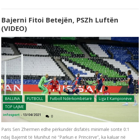
Bajerni Fitoi Betejën, PSZh Luftën
(VIDEO)
BALLINA
FUTBOLL
Futboll Ndërkombëtarë
Liga E Kampionëve
TOP LAJME
infosport
-
13/04/2021
0
Paris Sen Zhermen edhe përkundër disfatës minimale sonte 0:1
ndaj Bajernit të Munihut në “Parkun e Princërve”, ka kaluar në