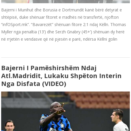
Bajerni i Munihut dhe Borusia e Dortmundit kanë bërë detyrat e
shtëpisë, duke shënuar fitoret e rradhës në transfertë, njofton
“infOSport.mk”. “Bavarezët” shënuan fitore 2:1 ndaj Këlln. Thomas
Myller nga penaltia (13’) dhe Serzh Gnabry (45+’) shënuan dy herë
në rrjetën e vendasve që në pjesën e parë, ndërsa Këllni golin
Bajerni I Pamëshirshëm Ndaj
Atl.Madridit, Lukaku Shpëton Interin
Nga Disfata (VIDEO)