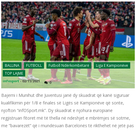
BALLINA
FUTBOLL
Futboll Ndërkombëtarë
Liga E Kampionëve
TOP LAJME
infosport
-
02/11/2021
0
Bajerni i Munihut dhe Juventusi janë dy skuadrat që kanë siguruar
kualifikimin për 1/8 e finales së Ligës së Kampionëve që sonte,
njofton “infOSport.mk”. Dy skuadrat e njohura europiane
regjistruan fitoret më të thella në ndeshjet e mbrëmjes së sotme,
me “bavarezët” që i mundësuan Barcelonës të rikthehet në jetë pas