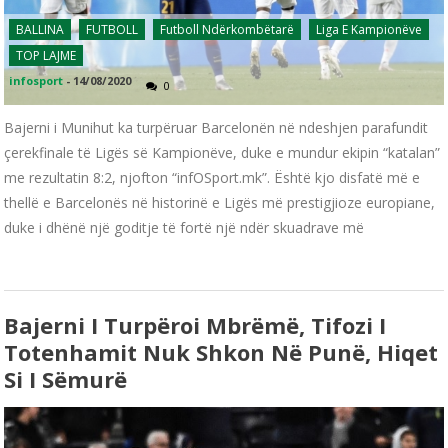
BALLINA
FUTBOLL
Futboll Ndërkombëtarë
Liga E Kampionëve
TOP LAJME
infosport
-
14/08/2020
0
Bajerni i Munihut ka turpëruar Barcelonën në ndeshjen parafundit
çerekfinale të Ligës së Kampionëve, duke e mundur ekipin “katalan”
me rezultatin 8:2, njofton “infOSport.mk”. Është kjo disfatë më e
thellë e Barcelonës në historinë e Ligës më prestigjioze europiane,
duke i dhënë një goditje të fortë një ndër skuadrave më
Bajerni I Turpëroi Mbrëmë, Tifozi I
Totenhamit Nuk Shkon Në Punë, Hiqet
Si I Sëmurë