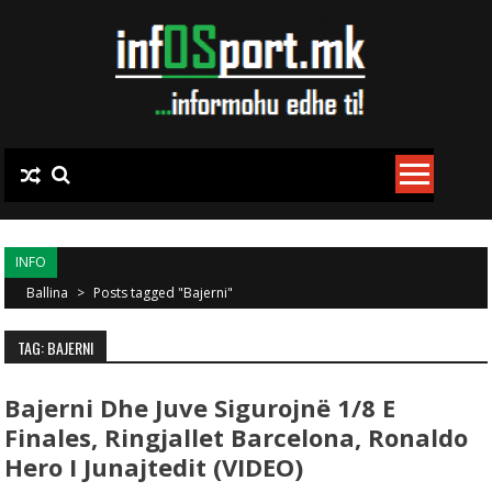
Skip to content
INFO
Ballina
>
Posts tagged "Bajerni"
TAG: BAJERNI
Bajerni Dhe Juve Sigurojnë 1/8 E
Finales, Ringjallet Barcelona, Ronaldo
Hero I Junajtedit (VIDEO)