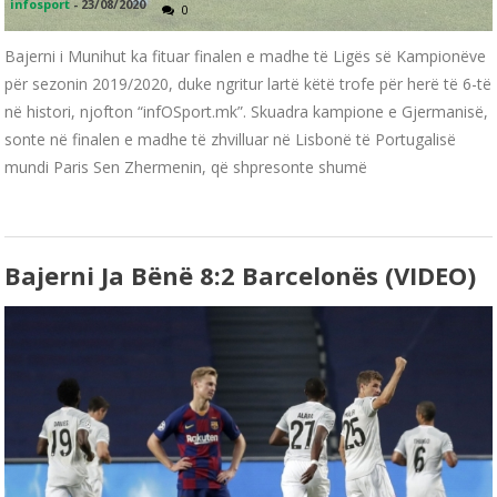
infosport
-
23/08/2020
0
Bajerni i Munihut ka fituar finalen e madhe të Ligës së Kampionëve
për sezonin 2019/2020, duke ngritur lartë këtë trofe për herë të 6-të
në histori, njofton “infOSport.mk”. Skuadra kampione e Gjermanisë,
sonte në finalen e madhe të zhvilluar në Lisbonë të Portugalisë
mundi Paris Sen Zhermenin, që shpresonte shumë
Bajerni Ja Bënë 8:2 Barcelonës (VIDEO)