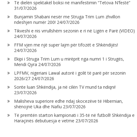
Të dielën spektakël boksi në manifestimin “Tetova N’festë”
31/07/2026
Bunjamin Shabani nesër me Struga Trim Lum zhvillon
ndeshjen numër 200!
24/07/2026
Tikveshi e nis vrrullshëm sezonin e ri në Ligën e Parë (VIDEO)
24/07/2026
FFM vjen me një super lajm për tifozët e Shkëndijës!
24/07/2026
Ekipi i Struga Trim Lum u mirëprit nga numri 1 i Strugës,
Mendi Qyra
24/07/2026
LPFMV, nigeriani Lawal autorë i golit të parë për sezonin
2026/27
24/07/2026
Sonte luan Shkëndija, ja në cilën TV mund ta ndiqni!
23/07/2026
Malisheva superiore edhe ndaj skocezëve të Hibernian,
shënojnë Uka dhe Nafiu
23/07/2026
Të premtën starton kampionati i 35-të në futboll! Shkëndija e
Haraçinës debutuesja e vetme
23/07/2026