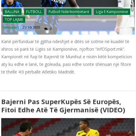
BALLINA
FUTBOLL
Futboll Ndërkombëtarë
Liga E Kampionëve
TOP LAJME
infosport
-
21/10/2020
0
Kanë përfunduar të gjitha ndeshjet e ditës së sotme në kuadër të
xhiros së parë të Ligës së Kampionëve, njofton “infOSport.mk”.
Kampionët në fuqi të Bajernit të Munihut e nisën këtë kompeticion
aty ku edhe e lanë, te goleada, pasi edhe sonte shënuan një fitore
të thellë 4:0 përballë Atletiko Madridit.
Bajerni Pas SuperKupës Së Europës,
Fitoi Edhe Atë Të Gjermanisë (VIDEO)