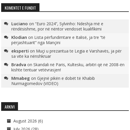
KOMENTET E FUNDIT
Luciano
on
“Euro 2024”, Sylvinho: Ndeshja më e
rëndësishme, por në nëntor vendoset kualifikimi
Klodian
on
Lista përfundimtare e Italisë, ja tre “të
përjashtuarit” nga Mançini
eksperti
on
Muçi u prezantua te Legia e Varshavës, ja për
sa vite ka nënshkruar
Bradva
on
Skandali në Paris, Kultesku, arbitri që në 2008-ën
kishte tentuar vetëvrasjen!
Mmabeg
on
Gjejnë pikën e dobët të Khabib
Nurmagomedov (VIDEO)
ARKIVI
August 2026
(6)
July 2026
(28)