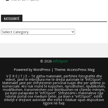
KATEGORITË
Kategoritë
© 2026
infOSport
Powered by
WordPress
| Theme:
AccessPress Mag
V Ë R E J T J E – Të gjitha materialet, përfshirë fotografitë dhe
videot, janë të mbrojtura me të drejta autoriale të “infOSport”.
Materialet janë për shfrytëzimin personal tuajin dhe për qëllime jo-
komerciale. Ato nuk mund të kopjohen, riprodhohen, ripublikohen,
modifikohen, transmetohen ose distribuohen në çfarëdo mënyre,
pa lejen paraprake të “infOSport”. Shfrytëzimi i materialeve nga
ndonjë portal ose medium tjetër, pa lejen e “infOSport”, është
shkelje e drejtave autoriale dhe është i ndaluar sipas dispozitave
ligjore në fuqi.