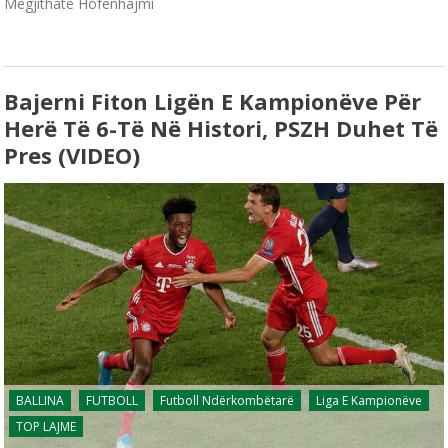
Megjithatë Hofenhajmi
Bajerni Fiton Ligën E Kampionëve Për
Herë Të 6-Të Në Histori, PSZH Duhet Të
Pres (VIDEO)
BALLINA
FUTBOLL
Futboll Ndërkombëtarë
Liga E Kampionëve
TOP LAJME