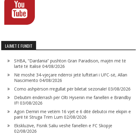
LAJMET E FUNDIT
SHBA, “Dardania” pushton Gran Paradison, majën më të
lartë të Italisë
04/08/2026
Në moshë 34-vjeçare ndërroi jetë luftëtari i UFC-së, Allan
Nascimento
04/08/2026
Como ashpërson rregullat për biletat sezonale!
03/08/2026
Debutim ëndërrash për Olti Hysenin me fanellën e Brøndby
IF!
03/08/2026
Agon Demiri me vetëm 16 vjet e 6 ditë debutoi me ekipin e
parë të Struga Trim Lum
02/08/2026
Ekskluzive, Fisnik Saliu veshë fanellën e FC Skopje
02/08/2026