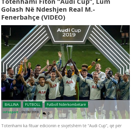
Totenhami Fiton “Audi Cup”, Lum
Golash Në Ndeshjen Real M.-
Fenerbahçe (VIDEO)
BALLINA
FUTBOLL
Futboll Ndërkombëtarë
infosport
-
01/08/2019
0
Totenhami ka fituar edicionin e sivjetshëm të “Audi Cup”, që për