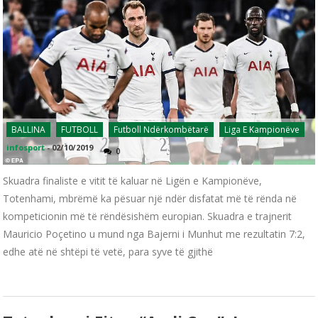
BALLINA
FUTBOLL
Futboll Ndërkombëtarë
Liga E Kampionëve
infosport
-
02/10/2019
0
Skuadra finaliste e vitit të kaluar në Ligën e Kampionëve,
Totenhami, mbrëmë ka pësuar një ndër disfatat më të rënda në
kompeticionin më të rëndësishëm europian. Skuadra e trajnerit
Mauricio Poçetino u mund nga Bajerni i Munhut me rezultatin 7:2,
edhe atë në shtëpi të vetë, para syve të gjithë