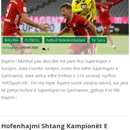
BALLINA
FUTBOLL
Futboll Ndërkombëtarë
Të Tjera
infosport
-
30/09/2020
0
Bajerni i Munihut pasi disa ditë më parë fitoi SuperKupën e
Europës, duke mundur Seviljën, sonte fitoi edhe SuperKupën e
Gjermanisë, duke arritur edhe trofeun e 5-të sezonal, njofton
“infOSport.mk”. Për më tepër Bajerni sonte vendosi rekord, kur janë
në pyetje trofetë e SuperKupës së Gjermanisë, gjithsje 8 të tillë.
Bajerni i
Hofenhajmi Shtang Kampionët E