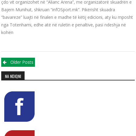
çdo vit organizohet në “Alianc Arena”, me organizatorë skuadrën e
Bajern Munihut, shkruan “infOSport.mk”. Pikërisht skuadra
“bavareze” luajti në finalen e madhe të këtij edicioni, aty ku mposht
nga Totenhami, edhe atë në ruletin e penaltive, pasi ndeshja në
kohën
Posts navigation
Older Posts
NA NDIQNI