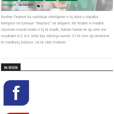
infosport
-
02/04/2017
0
Roxher Federer ka vazhduar shkëlqimin e tij duke u shpallur
kampion në turneun “Masters” në Majami. Në finalen e madhe
zvicerani mundi rivalin e tij të madh, Rafael Nadal në dy sete me
rezultatin 6:3, 6:4. Ishte kjo ndeshja numër 37-të mes dy tenistëve
të mëdhenj botëror, në të cilën Federer
NA NDIQNI