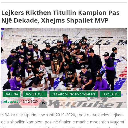
Lejkers Rikthen Titullin Kampion Pas
Një Dekade, Xhejms Shpallet MVP
BALLINA
BASKETBOLL
Basketboll Ndërkombëtarë
TOP LAJME
infosport
-
12/10/2020
0
NBA ka ulur siparin e sezonit 2019-2020, me Los Anxheles Lejkers
që u shpallën kampion, pasi në finalen e madhe mposhtën Majami