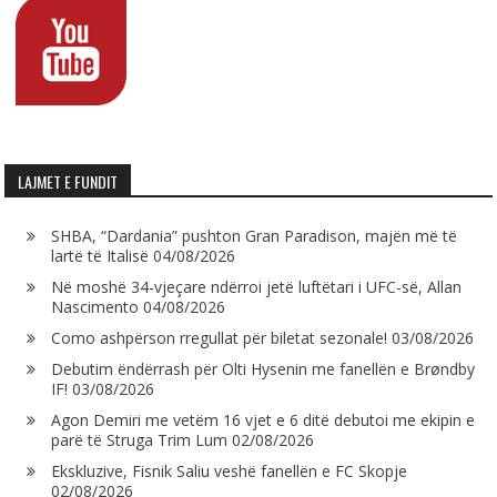
LAJMET E FUNDIT
SHBA, “Dardania” pushton Gran Paradison, majën më të
lartë të Italisë
04/08/2026
Në moshë 34-vjeçare ndërroi jetë luftëtari i UFC-së, Allan
Nascimento
04/08/2026
Como ashpërson rregullat për biletat sezonale!
03/08/2026
Debutim ëndërrash për Olti Hysenin me fanellën e Brøndby
IF!
03/08/2026
Agon Demiri me vetëm 16 vjet e 6 ditë debutoi me ekipin e
parë të Struga Trim Lum
02/08/2026
Ekskluzive, Fisnik Saliu veshë fanellën e FC Skopje
02/08/2026