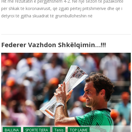
Hit me rezultatin e përgjithshëm 4-2. Nē një sezon të pazakontë
për shkak të koronavirusit, që zgjati përtej pritshmërive dhe që i
detyroi të gjitha skuadrat të grumbulloheshin në
Federer Vazhdon Shkëlqimin…!!!
BALLINA
SPORTE TJERA
Tenis
TOP LAJME