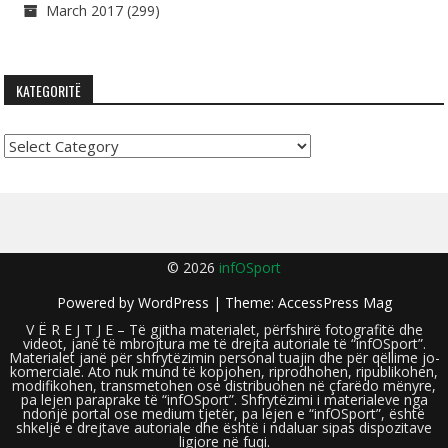
March 2017
(299)
KATEGORITË
Kategoritë
© 2026
infOSport
Powered by
WordPress
| Theme:
AccessPress Mag
V Ë R E J T J E – Të gjitha materialet, përfshirë fotografitë dhe
videot, janë të mbrojtura me të drejta autoriale të “infOSport”.
Materialet janë për shfrytëzimin personal tuajin dhe për qëllime jo-
komerciale. Ato nuk mund të kopjohen, riprodhohen, ripublikohen,
modifikohen, transmetohen ose distribuohen në çfarëdo mënyre,
pa lejen paraprake të “infOSport”. Shfrytëzimi i materialeve nga
ndonjë portal ose medium tjetër, pa lejen e “infOSport”, është
shkelje e drejtave autoriale dhe është i ndaluar sipas dispozitave
ligjore në fuqi.