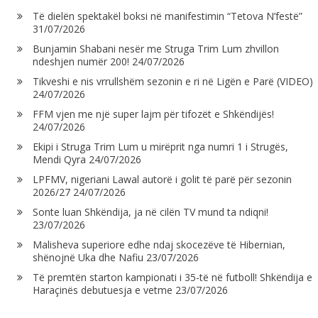
Të dielën spektakël boksi në manifestimin “Tetova N’festë”
31/07/2026
Bunjamin Shabani nesër me Struga Trim Lum zhvillon
ndeshjen numër 200!
24/07/2026
Tikveshi e nis vrrullshëm sezonin e ri në Ligën e Parë (VIDEO)
24/07/2026
FFM vjen me një super lajm për tifozët e Shkëndijës!
24/07/2026
Ekipi i Struga Trim Lum u mirëprit nga numri 1 i Strugës,
Mendi Qyra
24/07/2026
LPFMV, nigeriani Lawal autorë i golit të parë për sezonin
2026/27
24/07/2026
Sonte luan Shkëndija, ja në cilën TV mund ta ndiqni!
23/07/2026
Malisheva superiore edhe ndaj skocezëve të Hibernian,
shënojnë Uka dhe Nafiu
23/07/2026
Të premtën starton kampionati i 35-të në futboll! Shkëndija e
Haraçinës debutuesja e vetme
23/07/2026