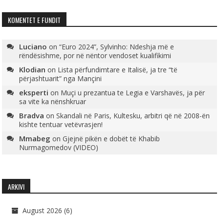
KOMENTET E FUNDIT
Luciano
on
“Euro 2024”, Sylvinho: Ndeshja më e
rëndësishme, por në nëntor vendoset kualifikimi
Klodian
on
Lista përfundimtare e Italisë, ja tre “të
përjashtuarit” nga Mançini
eksperti
on
Muçi u prezantua te Legia e Varshavës, ja për
sa vite ka nënshkruar
Bradva
on
Skandali në Paris, Kultesku, arbitri që në 2008-ën
kishte tentuar vetëvrasjen!
Mmabeg
on
Gjejnë pikën e dobët të Khabib
Nurmagomedov (VIDEO)
ARKIVI
August 2026
(6)