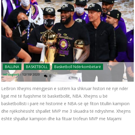
BALLINA
BASKETBOLL
Basketboll Ndërkombëtarë
infosport
-
12/10/2020
0
LeBron Xhejms mëngjesin e sotëm ka shkruar histori në një ndër
ligat më të fuqishme të basketbollit, NBA. Xhejms u bë
basketbollisti i parë në historinë e NBA-së që fiton titullin kampion
dhe njëkohësisht shpallet MVP me 3 skuadra të ndryshme. Xhejms
është shpallur kampion dhe ka fituar trofeun MVP me Majami