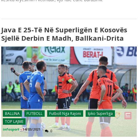
Java E 25-Të Në Superligën E Kosovës
Sjellë Derbin E Madh, Ballkani-Drita
BALLINA
FUTBOLL
Futboll Nga Rajoni
Ipko Superliga
TOP LAJME
infosport
-
14/03/2021
0