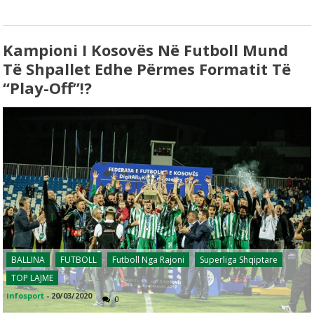
Kampioni I Kosovës Në Futboll Mund
Të Shpallet Edhe Përmes Formatit Të
“play-Off”!?
BALLINA
FUTBOLL
Futboll Nga Rajoni
Superliga Shqiptare
TOP LAJME
infosport
-
20/03/2020
0