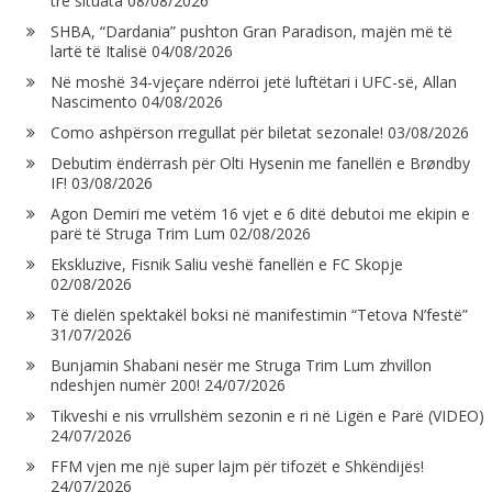
tre situata
08/08/2026
SHBA, “Dardania” pushton Gran Paradison, majën më të
lartë të Italisë
04/08/2026
Në moshë 34-vjeçare ndërroi jetë luftëtari i UFC-së, Allan
Nascimento
04/08/2026
Como ashpërson rregullat për biletat sezonale!
03/08/2026
Debutim ëndërrash për Olti Hysenin me fanellën e Brøndby
IF!
03/08/2026
Agon Demiri me vetëm 16 vjet e 6 ditë debutoi me ekipin e
parë të Struga Trim Lum
02/08/2026
Ekskluzive, Fisnik Saliu veshë fanellën e FC Skopje
02/08/2026
Të dielën spektakël boksi në manifestimin “Tetova N’festë”
31/07/2026
Bunjamin Shabani nesër me Struga Trim Lum zhvillon
ndeshjen numër 200!
24/07/2026
Tikveshi e nis vrrullshëm sezonin e ri në Ligën e Parë (VIDEO)
24/07/2026
FFM vjen me një super lajm për tifozët e Shkëndijës!
24/07/2026