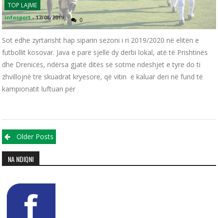
TOP LAJME
infosport
-
17/08/2019
0
Sot edhe zyrtarisht hap siparin sezoni i ri 2019/2020 në elitën e
futbollit kosovar. Java e parë sjellë dy derbi lokal, atë të Prishtinës
dhe Drenicës, ndërsa gjatë ditës së sotme ndeshjet e tyre do ti
zhvillojnë tre skuadrat kryesore, që vitin e kaluar deri në fund të
kampionatit luftuan për
Posts navigation
Older Posts
NA NDIQNI