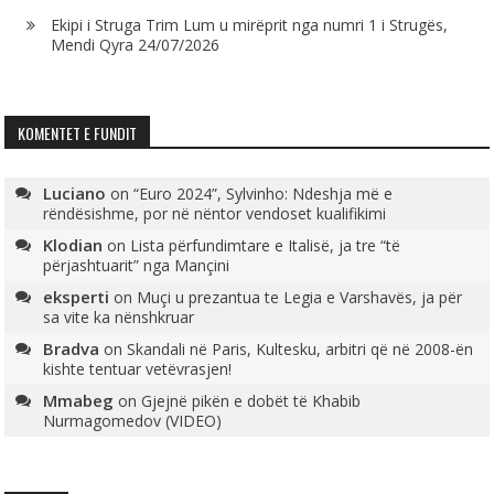
Ekipi i Struga Trim Lum u mirëprit nga numri 1 i Strugës,
Mendi Qyra
24/07/2026
KOMENTET E FUNDIT
Luciano
on
“Euro 2024”, Sylvinho: Ndeshja më e
rëndësishme, por në nëntor vendoset kualifikimi
Klodian
on
Lista përfundimtare e Italisë, ja tre “të
përjashtuarit” nga Mançini
eksperti
on
Muçi u prezantua te Legia e Varshavës, ja për
sa vite ka nënshkruar
Bradva
on
Skandali në Paris, Kultesku, arbitri që në 2008-ën
kishte tentuar vetëvrasjen!
Mmabeg
on
Gjejnë pikën e dobët të Khabib
Nurmagomedov (VIDEO)