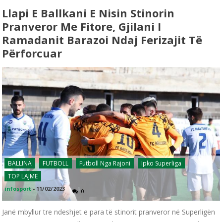
Llapi E Ballkani E Nisin Stinorin
Pranveror Me Fitore, Gjilani I
Ramadanit Barazoi Ndaj Ferizajit Të
Përforcuar
BALLINA
FUTBOLL
Futboll Nga Rajoni
Ipko Superliga
TOP LAJME
infosport
-
11/02/2023
0
Janë mbyllur tre ndeshjet e para të stinorit pranveror në Superligën