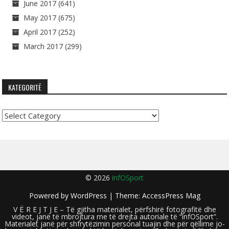
June 2017
(641)
May 2017
(675)
April 2017
(252)
March 2017
(299)
KATEGORITË
Kategoritë
© 2026
infOSport
Powered by
WordPress
| Theme:
AccessPress Mag
V Ë R E J T J E – Të gjitha materialet, përfshirë fotografitë dhe
videot, janë të mbrojtura me të drejta autoriale të “infOSport”.
Materialet janë për shfrytëzimin personal tuajin dhe për qëllime jo-