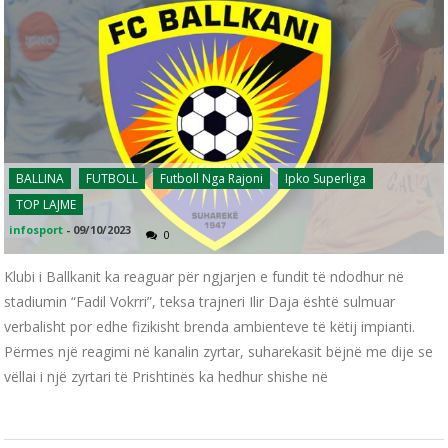
BALLINA
FUTBOLL
Futboll Nga Rajoni
Ipko Superliga
TOP LAJME
infosport
-
09/10/2023
0
Klubi i Ballkanit ka reaguar për ngjarjen e fundit të ndodhur në
stadiumin “Fadil Vokrri”, teksa trajneri Ilir Daja është sulmuar
verbalisht por edhe fizikisht brenda ambienteve të këtij impianti.
Përmes një reagimi në kanalin zyrtar, suharekasit bëjnë me dije se
vëllai i një zyrtari të Prishtinës ka hedhur shishe në