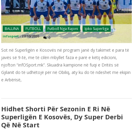
BALLINA
FUTBOLL
Futboll Nga Rajoni
Ipko Superliga
infosport
-
27/10/2020
0
Sot në Superligën e Kosovës në program janë dy takimet e para të
javës së 9-të, me të cilën mbyllet faza e parë e këtij edicioni,
njofton “infOSport.mk”. Skuadra kampione në fuqi e Dritës së
Gjilanit do të udhëtojë për në Obiliq, aty ku do të ndeshet me ekipin
e Arbërisë,
Hidhet Shorti Për Sezonin E Ri Në
Superligën E Kosovës, Dy Super Derbi
Që Në Start