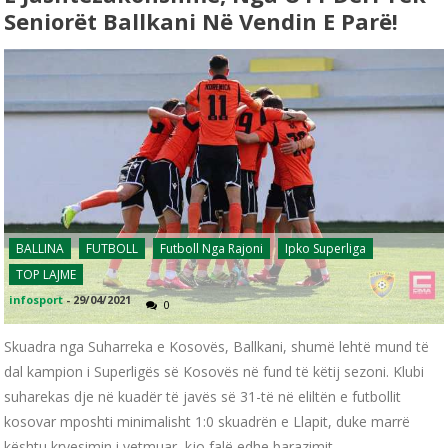
Seniorët Ballkani Në Vendin E Parë!
BALLINA
FUTBOLL
Futboll Nga Rajoni
Ipko Superliga
TOP LAJME
infosport
-
29/04/2021
0
Skuadra nga Suharreka e Kosovës, Ballkani, shumë lehtë mund të
dal kampion i Superligës së Kosovës në fund të këtij sezoni. Klubi
suharekas dje në kuadër të javës së 31-të në eliltën e futbollit
kosovar mposhti minimalisht 1:0 skuadrën e Llapit, duke marrë
kështu kryesimin i vetmuar, kjo falë edhe barazimit