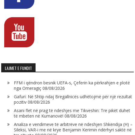
LAJMET E FUNDIT
FFM i qëndron besnik UEFA-s, Çeferin ka përkrahjen e plotë
nga Omeragiç
08/08/2026
Gafuri: Në Shtip ndaj Bregallnicës udhëtojmë për një rezultat
pozitiv
08/08/2026
Asani flet në prag të ndeshjes me Tikveshin: Tre pikët duhet
të mbeten në Kumanovë!
08/08/2026
Analiza e vendimeve të arbitrëve në ndeshjen Shkëndija (H) –
Sileksi, VAR-i me në krye Benjamin Kerimin ndërhyri saktë në