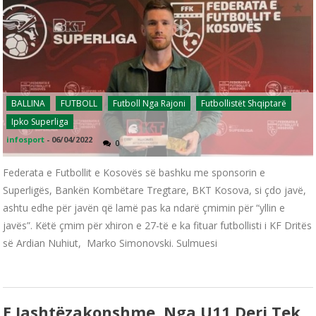
BALLINA
FUTBOLL
Futboll Nga Rajoni
Futbollistët Shqiptarë
Ipko Superliga
infosport
-
06/04/2022
0
Federata e Futbollit e Kosovës së bashku me sponsorin e
Superligës, Bankën Kombëtare Tregtare, BKT Kosova, si çdo javë,
ashtu edhe për javën që lamë pas ka ndarë çmimin për “yllin e
javës”. Këtë çmim për xhiron e 27-të e ka fituar futbollisti i KF Dritës
së Ardian Nuhiut, Marko Simonovski. Sulmuesi
E Jashtëzakonshme, Nga U11 Deri Tek