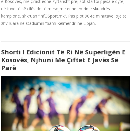
e Kosovës, me ç’rast edhe zyrtarisht prej sot startoi pjesa e dytë,
në fund të së cilës do të mësojmë edhe emrin e skuadrës
kampione, shkruan “infOSport.mk”. Pas plot 90-të minutave lojë të
zhvilluara në stadiumin “Sami Kelmendi” në Lipjan,
Shorti I Edicionit Të Ri Në Superligën E
Kosovës, Njhuni Me Çiftet E Javës Së
Parë