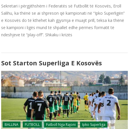
Sekretari i përgjithshëm i Federatës së Futbollit të Kosovës, Eroll
Salihu, ka thënë se ai shpreson që kampionati në “Ipko Superligën”
e Kosovës do të kthehet kah gjysmja e muajit prill, teksa ka thënë
se kampioni i ligës mund të shpallet edhe përmes formatit të
ndeshjeve të “play-off”. Shkaku i krizës
Sot Starton Superliga E Kosovës
BALLINA
FUTBOLL
Futboll Nga Rajoni
Ipko Superliga