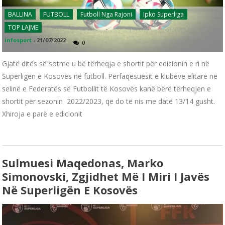
BALLINA
FUTBOLL
Futboll Nga Rajoni
Ipko Superliga
TOP LAJME
infosport
-
21/07/2022
0
Gjatë ditës së sotme u bë tërheqja e shortit për edicionin e ri në
Superligën e Kosovës në futboll. Përfaqësuesit e klubeve elitare në
selinë e Federatës së Futbollit të Kosovës kanë bërë tërheqjen e
shortit për sezonin 2022/2023, që do të nis me datë 13/14 gusht.
Xhiroja e parë e edicionit
Sulmuesi Maqedonas, Marko
Simonovski, Zgjidhet Më I Miri I Javës
Në Superligën E Kosovës