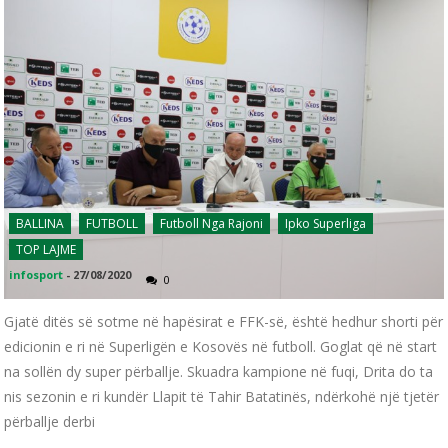
BALLINA
FUTBOLL
Futboll Nga Rajoni
Ipko Superliga
TOP LAJME
infosport
-
27/08/2020
0
Gjatë ditës së sotme në hapësirat e FFK-së, është hedhur shorti për
edicionin e ri në Superligën e Kosovës në futboll. Goglat që në start
na sollën dy super përballje. Skuadra kampione në fuqi, Drita do ta
nis sezonin e ri kundër Llapit të Tahir Batatinës, ndërkohë një tjetër
përballje derbi