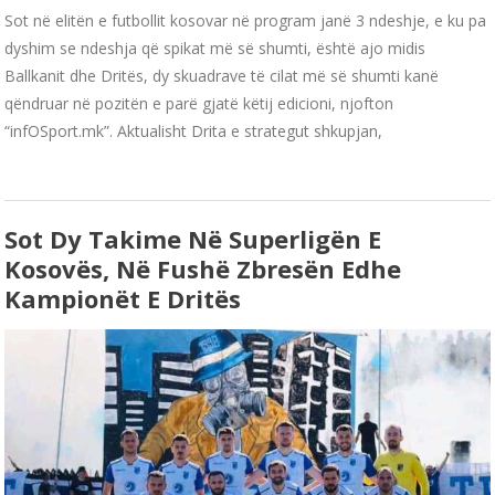
Sot në elitën e futbollit kosovar në program janë 3 ndeshje, e ku pa
dyshim se ndeshja që spikat më së shumti, është ajo midis
Ballkanit dhe Dritës, dy skuadrave të cilat më së shumti kanë
qëndruar në pozitën e parë gjatë këtij edicioni, njofton
“infOSport.mk”. Aktualisht Drita e strategut shkupjan,
Sot Dy Takime Në Superligën E
Kosovës, Në Fushë Zbresën Edhe
Kampionët E Dritës