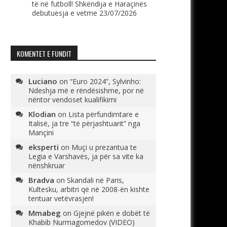
të në futboll! Shkëndija e Haraçinës
debutuesja e vetme
23/07/2026
KOMENTET E FUNDIT
Luciano
on
“Euro 2024”, Sylvinho:
Ndeshja më e rëndësishme, por në
nëntor vendoset kualifikimi
Klodian
on
Lista përfundimtare e
Italisë, ja tre “të përjashtuarit” nga
Mançini
eksperti
on
Muçi u prezantua te
Legia e Varshavës, ja për sa vite ka
nënshkruar
Bradva
on
Skandali në Paris,
Kultesku, arbitri që në 2008-ën kishte
tentuar vetëvrasjen!
Mmabeg
on
Gjejnë pikën e dobët të
Khabib Nurmagomedov (VIDEO)