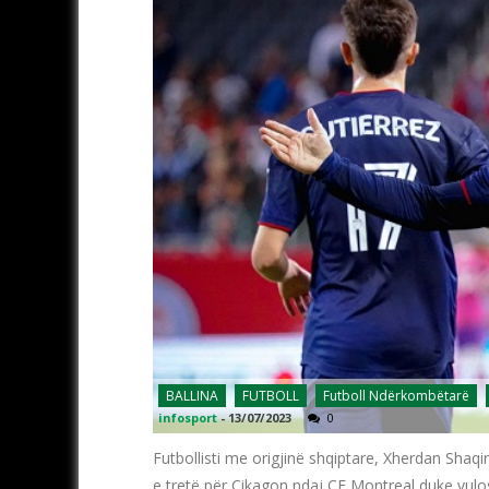
BALLINA
FUTBOLL
Futboll Ndërkombëtarë
infosport
-
13/07/2023
0
Futbollisti me origjinë shqiptare, Xherdan Shaqir
e tretë për Çikagon ndaj CF Montreal duke vulosu