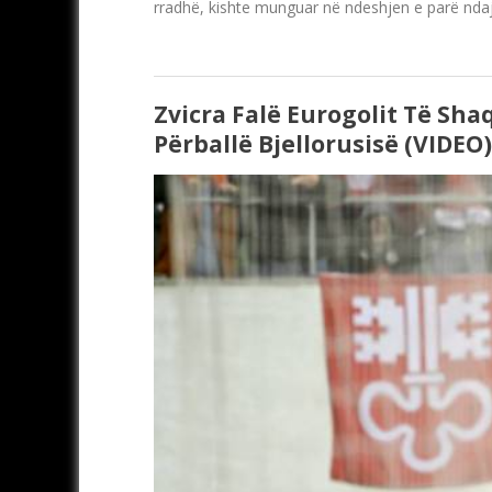
rradhë, kishte munguar në ndeshjen e parë ndaj 
Zvicra Falë Eurogolit Të Sh
Përballë Bjellorusisë (VIDEO