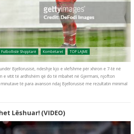
Futbollistë Shqiptarë
Kombëtaret
TOP LAJME
ndër Bjellorusisë, ndeshje kjo e vlefshme për xhiron e 7-të në
nin e vitit të ardhshëm që do të mbahet në Gjermani, njofton
 minutave të para avanson ndaj Bjellorusisë me rezultatin minimal
het Lëshuar! (VIDEO)