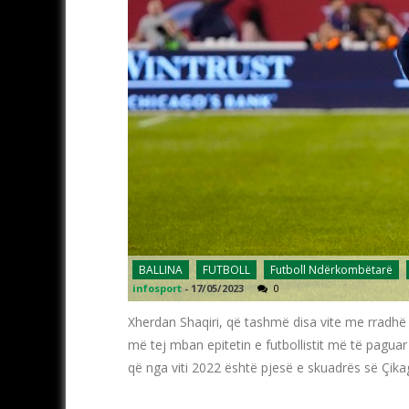
BALLINA
FUTBOLL
Futboll Ndërkombëtarë
infosport
-
17/05/2023
0
Xherdan Shaqiri, që tashmë disa vite me rradh
më tej mban epitetin e futbollistit më të paguar 
që nga viti 2022 është pjesë e skuadrës së Çikag