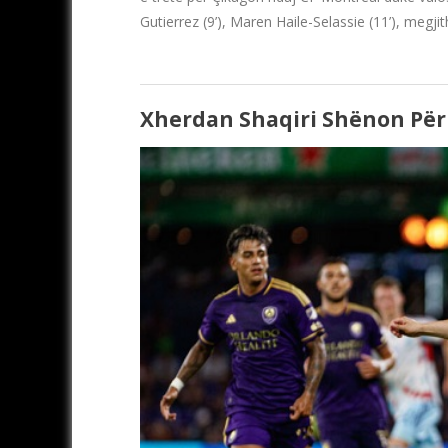
Gutierrez (9’), Maren Haile-Selassie (11’), megji
Xherdan Shaqiri Shënon Për