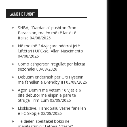
LAJMET E FUNDIT
SHBA, “Dardania” pushton Gran
Paradison, majën më të lartë të
Italisë
04/08/2026
Në moshë 34-vjeçare ndërroi jetë
luftëtari i UFC-së, Allan Nascimento
04/08/2026
Como ashpërson rregullat për biletat
sezonale!
03/08/2026
Debutim ëndërrash për Olti Hysenin
me fanellën e Brøndby IF!
03/08/2026
Agon Demiri me vetëm 16 vjet e 6
ditë debutoi me ekipin e parë të
Struga Trim Lum
02/08/2026
Ekskluzive, Fisnik Saliu veshë fanellën
e FC Skopje
02/08/2026
Të dielën spektakël boksi në
manifestimin “Tetova N’festë”