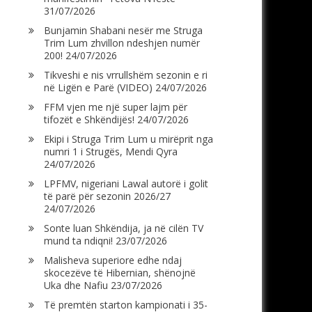
31/07/2026
Bunjamin Shabani nesër me Struga
Trim Lum zhvillon ndeshjen numër
200!
24/07/2026
Tikveshi e nis vrrullshëm sezonin e ri
në Ligën e Parë (VIDEO)
24/07/2026
FFM vjen me një super lajm për
tifozët e Shkëndijës!
24/07/2026
Ekipi i Struga Trim Lum u mirëprit nga
numri 1 i Strugës, Mendi Qyra
24/07/2026
LPFMV, nigeriani Lawal autorë i golit
të parë për sezonin 2026/27
24/07/2026
Sonte luan Shkëndija, ja në cilën TV
mund ta ndiqni!
23/07/2026
Malisheva superiore edhe ndaj
skocezëve të Hibernian, shënojnë
Uka dhe Nafiu
23/07/2026
Të premtën starton kampionati i 35-