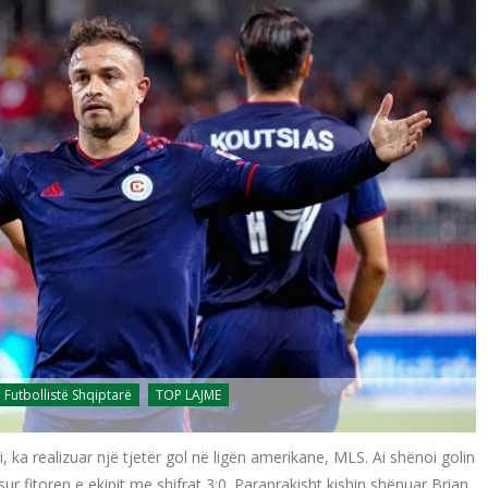
Futbollistë Shqiptarë
TOP LAJME
i, ka realizuar një tjetër gol në ligën amerikane, MLS. Ai shënoi golin
r fitoren e ekipit me shifrat 3:0. Paraprakisht kishin shënuar Brian