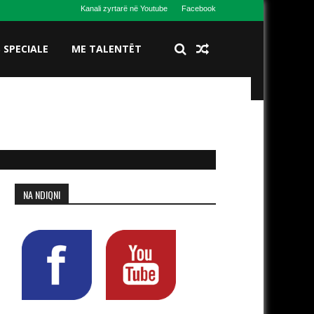
Kanali zyrtarë në Youtube
Facebook
S SPECIALE
ME TALENTËT
NA NDIQNI