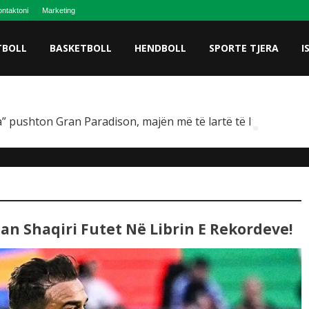
ntaktoni
Marketing
TBOLL
BASKETBOLL
HENDBOLL
SPORTE TJERA
I
” pushton Gran Paradison, majën më të lartë të Italisë
an Shaqiri Futet Në Librin E Rekordeve!