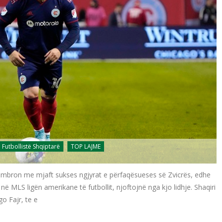
Futbollistë Shqiptarë
TOP LAJME
ë mbron me mjaft sukses ngjyrat e përfaqësueses së Zvicrës, edhe
në MLS ligën amerikane të futbollit, njoftojnë nga kjo lidhje. Shaqiri
o Fajr, te e