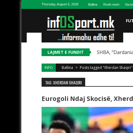
Skip to content
Thursday, August 6, 2026
Ballina
Rreth nesh
Na ko
FU
SHBA, “Dardania
LAJMET E FUNDIT
INFO
Ballina
>
Posts tagged "Xherdan Shaqiri"
TAG: XHERDAN SHAQIRI
Eurogoli Ndaj Skocisë, Xherd