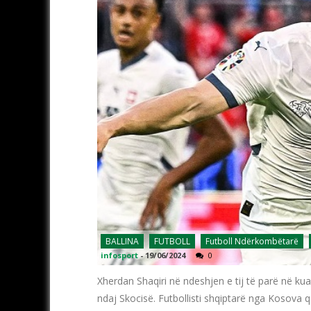
BALLINA
FUTBOLL
Futboll Ndërkombëtarë
infosport
-
19/06/2024
0
Xherdan Shaqiri në ndeshjen e tij të parë në kua
ndaj Skocisë. Futbollisti shqiptarë nga Kosova