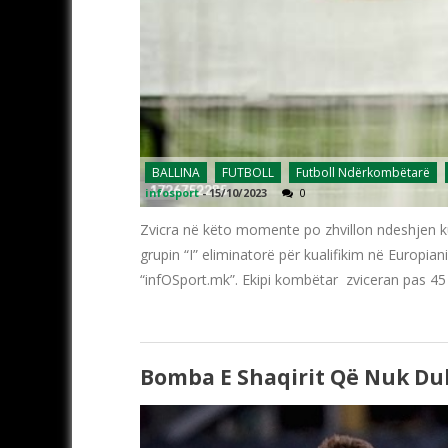
BALLINA
FUTBOLL
Futboll Ndërkombëtarë
infosport
-
15/10/2023
0
Zvicra në këto momente po zhvillon ndeshjen ku
grupin “I” eliminatorë për kualifikim në Europia
“infOSport.mk”. Ekipi kombëtar zviceran pas 45
Bomba E Shaqirit Që Nuk Du