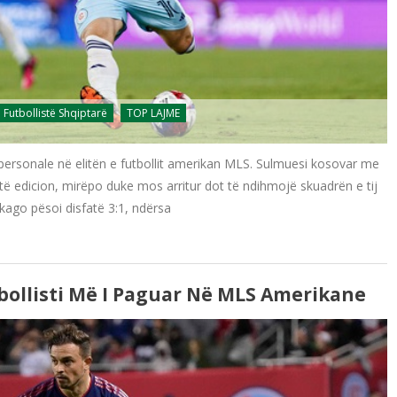
Futbollistë Shqiptarë
TOP LAJME
ersonale në elitën e futbollit amerikan MLS. Sulmuesi kosovar me
ëtë edicion, mirëpo duke mos arritur dot të ndihmojë skuadrën e tij
Çikago pësoi disfatë 3:1, ndërsa
bollisti Më I Paguar Në MLS Amerikane