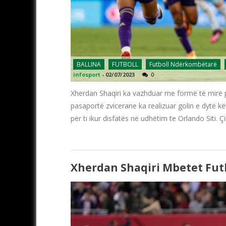
BALLINA
FUTBOLL
Futboll Ndërkombëtarë
infosport
-
02/07/2023
0
Xherdan Shaqiri ka vazhduar me formë të mirë p
pasaportë zvicerane ka realizuar golin e dytë k
për ti ikur disfatës në udhëtim te Orlando Siti. 
Xherdan Shaqiri Mbetet Fut