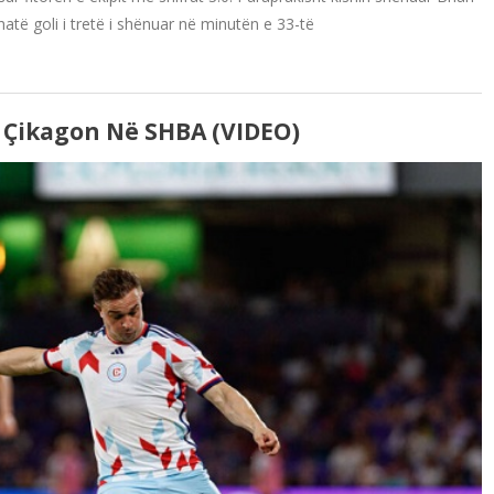
thatë goli i tretë i shënuar në minutën e 33-të
 Çikagon Në SHBA (VIDEO)