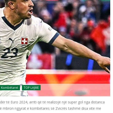
Kombëtaret
TOP LAJME
dër të Euro 2024, arriti që të realizojë një super gol nga distanca
 që mbron ngjyrat e kombëtares së Zvicrës tashmë disa vite me