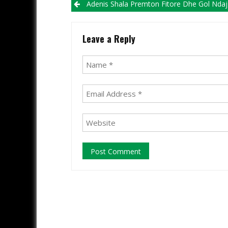
Post navigation
Adenis Shala Premton Fitore Dhe Gol Ndaj Bregalln
Leave a Reply