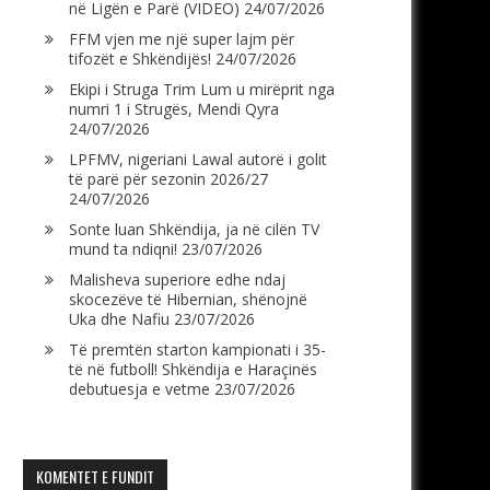
në Ligën e Parë (VIDEO)
24/07/2026
FFM vjen me një super lajm për
tifozët e Shkëndijës!
24/07/2026
Ekipi i Struga Trim Lum u mirëprit nga
numri 1 i Strugës, Mendi Qyra
24/07/2026
LPFMV, nigeriani Lawal autorë i golit
të parë për sezonin 2026/27
24/07/2026
Sonte luan Shkëndija, ja në cilën TV
mund ta ndiqni!
23/07/2026
Malisheva superiore edhe ndaj
skocezëve të Hibernian, shënojnë
Uka dhe Nafiu
23/07/2026
Të premtën starton kampionati i 35-
të në futboll! Shkëndija e Haraçinës
debutuesja e vetme
23/07/2026
KOMENTET E FUNDIT