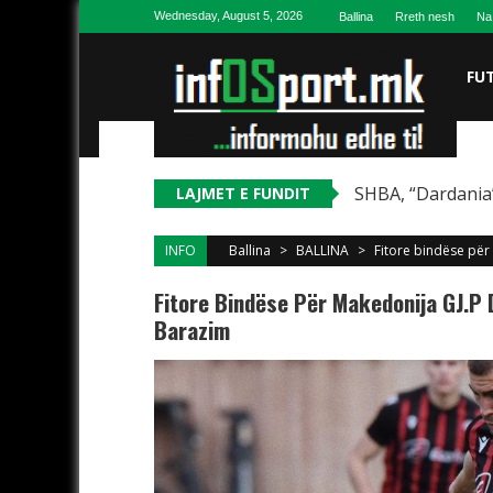
Skip to content
Wednesday, August 5, 2026
Ballina
Rreth nesh
Na
FU
SHBA, “Dardania”
LAJMET E FUNDIT
INFO
Ballina
>
BALLINA
>
Fitore bindëse për
Fitore Bindëse Për Makedonija GJ.P 
Barazim