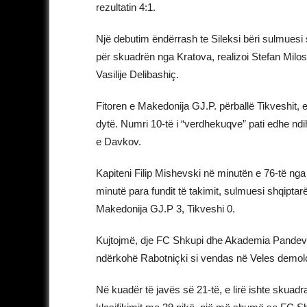
rezultatin 4:1.
Një debutim ëndërrash te Sileksi bëri sulmuesi ser
për skuadrën nga Kratova, realizoi Stefan Milos
Vasilije Delibashiç.
Fitoren e Makedonija GJ.P. përballë Tikveshit, 
dytë. Numri 10-të i “verdhekuqve” pati edhe ndih
e Davkov.
Kapiteni Filip Mishevski në minutën e 76-të nga 
minutë para fundit të takimit, sulmuesi shqiptarë
Makedonija GJ.P 3, Tikveshi 0.
Kujtojmë, dje FC Shkupi dhe Akademia Pandevi 
ndërkohë Rabotniçki si vendas në Veles demolo
Në kuadër të javës së 21-të, e lirë ishte skua