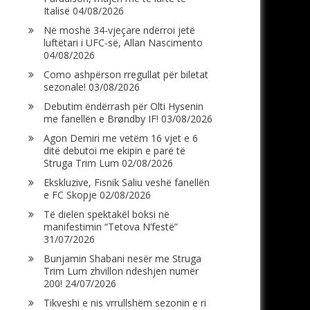
Italisë
04/08/2026
Në moshë 34-vjeçare ndërroi jetë
luftëtari i UFC-së, Allan Nascimento
04/08/2026
Como ashpërson rregullat për biletat
sezonale!
03/08/2026
Debutim ëndërrash për Olti Hysenin
me fanellën e Brøndby IF!
03/08/2026
Agon Demiri me vetëm 16 vjet e 6
ditë debutoi me ekipin e parë të
Struga Trim Lum
02/08/2026
Ekskluzive, Fisnik Saliu veshë fanellën
e FC Skopje
02/08/2026
Të dielën spektakël boksi në
manifestimin “Tetova N’festë”
31/07/2026
Bunjamin Shabani nesër me Struga
Trim Lum zhvillon ndeshjen numër
200!
24/07/2026
Tikveshi e nis vrrullshëm sezonin e ri