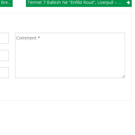
icës!
Tërmet 7 Ballësh Në “Enfilld Roud”, Liverpull – Mançester Junajted 7:0 (VIDEO)