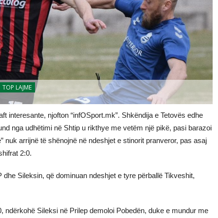
TOP LAJME
 mjaft interesante, njofton “infOSport.mk”. Shkëndija e Tetovës edhe
 fund nga udhëtimi në Shtip u rikthye me vetëm një pikë, pasi barazoi
” nuk arrijnë të shënojnë në ndeshjet e stinorit pranveror, pas asaj
ifrat 2:0.
dhe Sileksin, që dominuan ndeshjet e tyre përballë Tikveshit,
0, ndërkohë Sileksi në Prilep demoloi Pobedën, duke e mundur me