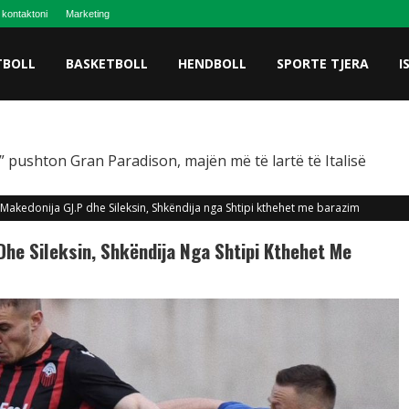
 kontaktoni
Marketing
TBOLL
BASKETBOLL
HENDBOLL
SPORTE TJERA
I
 pushton Gran Paradison, majën më të lartë të Italisë
 Makedonija GJ.P dhe Sileksin, Shkëndija nga Shtipi kthehet me barazim
Dhe Sileksin, Shkëndija Nga Shtipi Kthehet Me