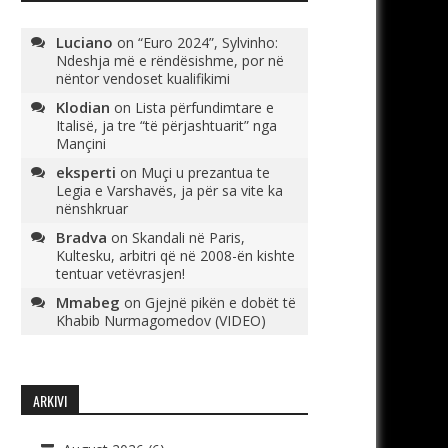
Luciano
on
“Euro 2024”, Sylvinho:
Ndeshja më e rëndësishme, por në
nëntor vendoset kualifikimi
Klodian
on
Lista përfundimtare e
Italisë, ja tre “të përjashtuarit” nga
Mançini
eksperti
on
Muçi u prezantua te
Legia e Varshavës, ja për sa vite ka
nënshkruar
Bradva
on
Skandali në Paris,
Kultesku, arbitri që në 2008-ën kishte
tentuar vetëvrasjen!
Mmabeg
on
Gjejnë pikën e dobët të
Khabib Nurmagomedov (VIDEO)
ARKIVI