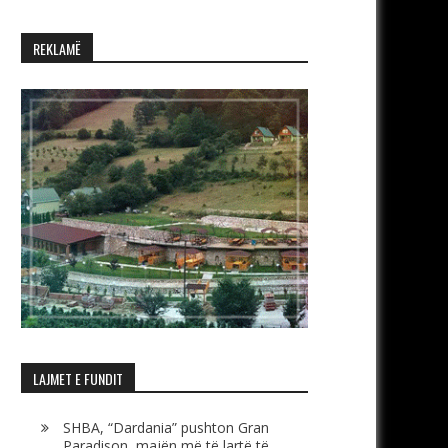
REKLAMË
LAJMET E FUNDIT
SHBA, “Dardania” pushton Gran
Paradison, majën më të lartë të