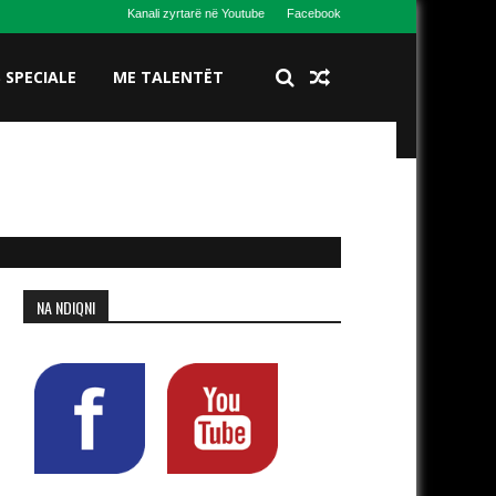
Kanali zyrtarë në Youtube
Facebook
S SPECIALE
ME TALENTËT
NA NDIQNI