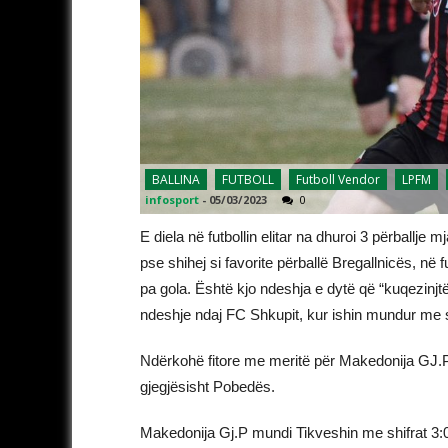
BALLINA
FUTBOLL
Futboll Vendor
LPFM
infosport
-
05/03/2023
0
E diela në futbollin elitar na dhuroi 3 përballje
pse shihej si favorite përballë Bregallnicës, në
pa gola. Është kjo ndeshja e dytë që “kuqezinjtë
ndeshje ndaj FC Shkupit, kur ishin mundur me sh
Ndërkohë fitore me meritë për Makedonija GJ.P 
gjegjësisht Pobedës.
Makedonija Gj.P mundi Tikveshin me shifrat 3: