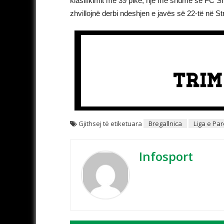
klasifikimit me 39 pikë, një më shumë se FC Shk
zhvillojnë derbi ndeshjen e javës së 22-të në S
Gjithsej të etiketuara
Bregallnica
Liga e Par
Infosport