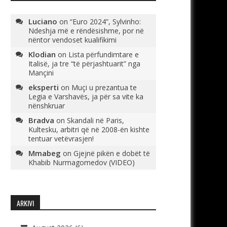
Luciano
on
“Euro 2024”, Sylvinho:
Ndeshja më e rëndësishme, por në
nëntor vendoset kualifikimi
Klodian
on
Lista përfundimtare e
Italisë, ja tre “të përjashtuarit” nga
Mançini
eksperti
on
Muçi u prezantua te
Legia e Varshavës, ja për sa vite ka
nënshkruar
Bradva
on
Skandali në Paris,
Kultesku, arbitri që në 2008-ën kishte
tentuar vetëvrasjen!
Mmabeg
on
Gjejnë pikën e dobët të
Khabib Nurmagomedov (VIDEO)
ARKIVI