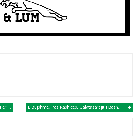
Polici
E Bujshme, Pas Rashicës, Galatasarajit I Bashkohet Edhe Një Tetovar!?