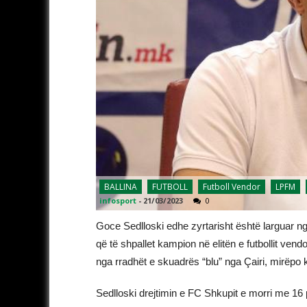
BALLINA
FUTBOLL
Futboll Vendor
LPFM
infosport
-
21/03/2023
0
Goce Sedlloski edhe zyrtarisht është larguar nga
që të shpallet kampion në elitën e futbollit vend
nga rradhët e skuadrës “blu” nga Çairi, mirëpo 
Sedlloski drejtimin e FC Shkupit e morri me 16 pr