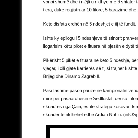
vonoi shumë dhe i njëjti u rikthye me 9 shtator t
tjera, duke regjistruar 10 fitore, 5 barazime dhe 
Këto disfata erdhën në 5 ndeshjet e tij të fundit,
Ishte ky epilogu i 5 ndeshjeve të stinorit pran
llogarisim këtu pikët e fituara në pjesën e dytë 
Pikërisht 5 pikët e fituara në këto 5 ndeshje, b
vjeçar, i cili gjatë karrierës së tij si trajner 
Brijeg dhe Dinamo Zagreb II.
Pasi tashmë pason pauzë në kampionatin vendor
mirë për pasaardhësin e Sedlloskit, derisa inf
skuadrës nga Çairi, është strategu kosovar, Is
skuadër të rikthehet edhe Ardian Nuhiu. (infOS