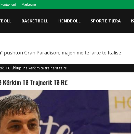
 kontaktoni
Marketing
TBOLL
BASKETBOLL
HENDBOLL
SPORTE TJERA
I
” pushton Gran Paradison, majën më të lartë të Italisë
ki, FC Shkupi në kërkim të trajnerit të ri!
 Kërkim Të Trajnerit Të Ri!