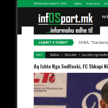
Skip to content
Wednesday, August 5, 2026
Ballina
Rreth nesh
Na
FU
SHBA, “Dardania
LAJMET E FUNDIT
INFO
Ballina
>
BALLINA
>
Aq ishte nga Sedllos
Aq Ishte Nga Sedlloski, FC Shkupi Në