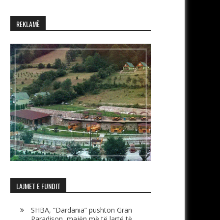
REKLAMË
LAJMET E FUNDIT
SHBA, “Dardania” pushton Gran
Paradison, majën më të lartë të