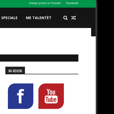
Kanali zyrtarë në Youtube
Facebook
S SPECIALE
ME TALENTËT
NA NDIQNI