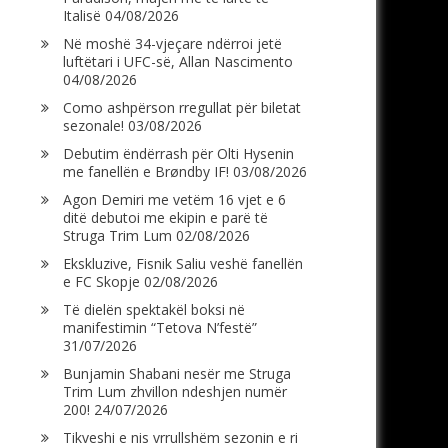
Italisë
04/08/2026
Në moshë 34-vjeçare ndërroi jetë
luftëtari i UFC-së, Allan Nascimento
04/08/2026
Como ashpërson rregullat për biletat
sezonale!
03/08/2026
Debutim ëndërrash për Olti Hysenin
me fanellën e Brøndby IF!
03/08/2026
Agon Demiri me vetëm 16 vjet e 6
ditë debutoi me ekipin e parë të
Struga Trim Lum
02/08/2026
Ekskluzive, Fisnik Saliu veshë fanellën
e FC Skopje
02/08/2026
Të dielën spektakël boksi në
manifestimin “Tetova N’festë”
31/07/2026
Bunjamin Shabani nesër me Struga
Trim Lum zhvillon ndeshjen numër
200!
24/07/2026
Tikveshi e nis vrrullshëm sezonin e ri