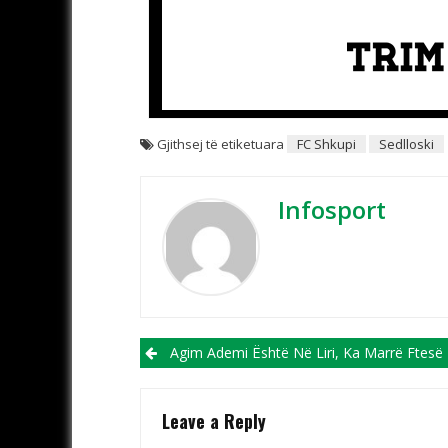
Gjithsej të etiketuara
FC Shkupi
Sedlloski
Infosport
Post navigation
Agim Ademi Është Në Liri, Ka Marrë Ftesë Për Intervistë Në 
Leave a Reply