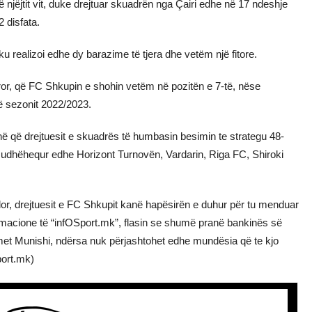
ë njëjtit vit, duke drejtuar skuadrën nga Çairi edhe në 17 ndeshje
2 disfata.
 ku realizoi edhe dy barazime të tjera dhe vetëm një fitore.
veror, që FC Shkupin e shohin vetëm në pozitën e 7-të, nëse
të sezonit 2022/2023.
ënë që drejtuesit e skuadrës të humbasin besimin te strategu 48-
kishte udhëhequr edhe Horizont Turnovën, Vardarin, Riga FC, Shiroki
, drejtuesit e FC Shkupit kanë hapësirën e duhur për tu menduar
ormacione të “infOSport.mk”, flasin se shumë pranë bankinës së
met Munishi, ndërsa nuk përjashtohet edhe mundësia që te kjo
port.mk)