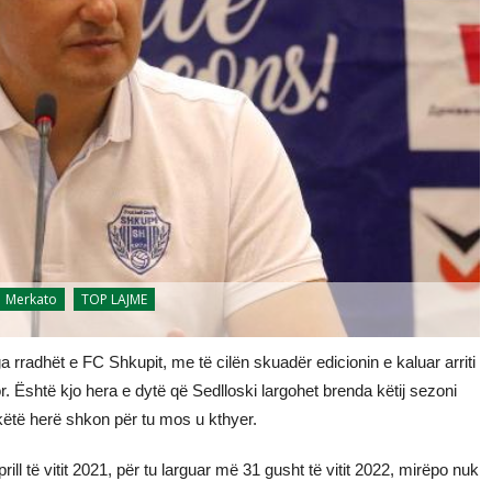
Merkato
TOP LAJME
 rradhët e FC Shkupit, me të cilën skuadër edicionin e kaluar arriti
or. Është kjo hera e dytë që Sedlloski largohet brenda këtij sezoni
këtë herë shkon për tu mos u kthyer.
ill të vitit 2021, për tu larguar më 31 gusht të vitit 2022, mirëpo nuk