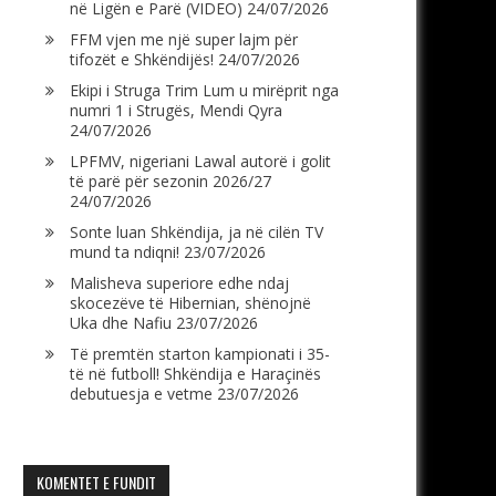
në Ligën e Parë (VIDEO)
24/07/2026
FFM vjen me një super lajm për
tifozët e Shkëndijës!
24/07/2026
Ekipi i Struga Trim Lum u mirëprit nga
numri 1 i Strugës, Mendi Qyra
24/07/2026
LPFMV, nigeriani Lawal autorë i golit
të parë për sezonin 2026/27
24/07/2026
Sonte luan Shkëndija, ja në cilën TV
mund ta ndiqni!
23/07/2026
Malisheva superiore edhe ndaj
skocezëve të Hibernian, shënojnë
Uka dhe Nafiu
23/07/2026
Të premtën starton kampionati i 35-
të në futboll! Shkëndija e Haraçinës
debutuesja e vetme
23/07/2026
KOMENTET E FUNDIT