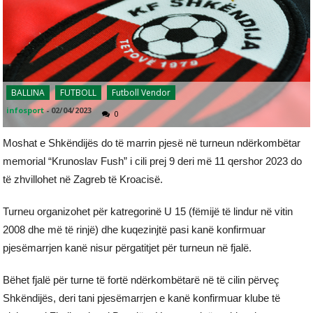
BALLINA
FUTBOLL
Futboll Vendor
infosport
-
02/04/2023
0
Moshat e Shkëndijës do të marrin pjesë në turneun ndërkombëtar
memorial “Krunoslav Fush” i cili prej 9 deri më 11 qershor 2023 do
të zhvillohet në Zagreb të Kroacisë.
Turneu organizohet për katregorinë U 15 (fëmijë të lindur në vitin
2008 dhe më të rinjë) dhe kuqezinjtë pasi kanë konfirmuar
pjesëmarrjen kanë nisur përgatitjet për turneun në fjalë.
Bëhet fjalë për turne të fortë ndërkombëtarë në të cilin përveç
Shkëndijës, deri tani pjesëmarrjen e kanë konfirmuar klube të