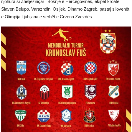
njohura si Zheljezniçar i Bosnjë e Hercegovinës, ekipet kroate
Slaven Belupo, Varazhdin, Osijek, Dinamo Zagreb, pastaj sllovenët
e Olimpija Ljubljana e serbët e Crvena Zvezdës.