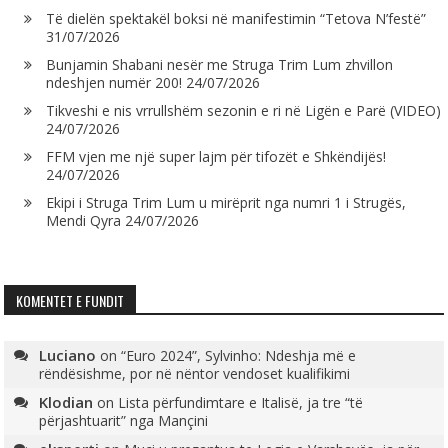
Të dielën spektakël boksi në manifestimin “Tetova N’festë”
31/07/2026
Bunjamin Shabani nesër me Struga Trim Lum zhvillon
ndeshjen numër 200!
24/07/2026
Tikveshi e nis vrrullshëm sezonin e ri në Ligën e Parë (VIDEO)
24/07/2026
FFM vjen me një super lajm për tifozët e Shkëndijës!
24/07/2026
Ekipi i Struga Trim Lum u mirëprit nga numri 1 i Strugës,
Mendi Qyra
24/07/2026
KOMENTET E FUNDIT
Luciano
on
“Euro 2024”, Sylvinho: Ndeshja më e
rëndësishme, por në nëntor vendoset kualifikimi
Klodian
on
Lista përfundimtare e Italisë, ja tre “të
përjashtuarit” nga Mançini