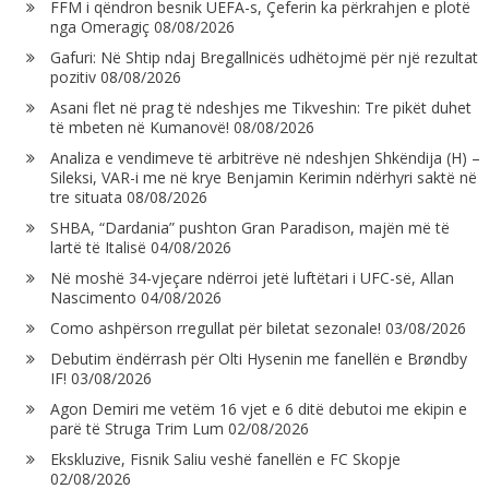
FFM i qëndron besnik UEFA-s, Çeferin ka përkrahjen e plotë
nga Omeragiç
08/08/2026
Gafuri: Në Shtip ndaj Bregallnicës udhëtojmë për një rezultat
pozitiv
08/08/2026
Asani flet në prag të ndeshjes me Tikveshin: Tre pikët duhet
të mbeten në Kumanovë!
08/08/2026
Analiza e vendimeve të arbitrëve në ndeshjen Shkëndija (H) –
Sileksi, VAR-i me në krye Benjamin Kerimin ndërhyri saktë në
tre situata
08/08/2026
SHBA, “Dardania” pushton Gran Paradison, majën më të
lartë të Italisë
04/08/2026
Në moshë 34-vjeçare ndërroi jetë luftëtari i UFC-së, Allan
Nascimento
04/08/2026
Como ashpërson rregullat për biletat sezonale!
03/08/2026
Debutim ëndërrash për Olti Hysenin me fanellën e Brøndby
IF!
03/08/2026
Agon Demiri me vetëm 16 vjet e 6 ditë debutoi me ekipin e
parë të Struga Trim Lum
02/08/2026
Ekskluzive, Fisnik Saliu veshë fanellën e FC Skopje
02/08/2026