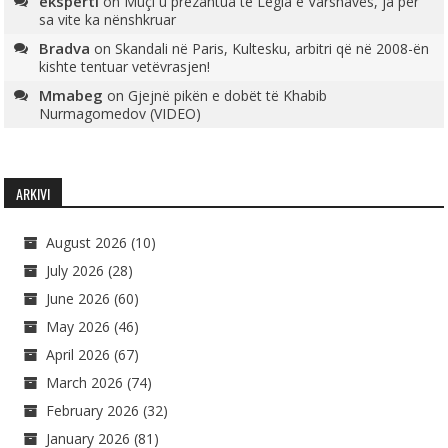
eksperti
on
Muçi u prezantua te Legia e Varshavës, ja për
sa vite ka nënshkruar
Bradva
on
Skandali në Paris, Kultesku, arbitri që në 2008-ën
kishte tentuar vetëvrasjen!
Mmabeg
on
Gjejnë pikën e dobët të Khabib
Nurmagomedov (VIDEO)
ARKIVI
August 2026
(10)
July 2026
(28)
June 2026
(60)
May 2026
(46)
April 2026
(67)
March 2026
(74)
February 2026
(32)
January 2026
(81)