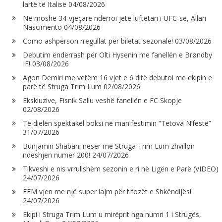
lartë të Italisë
04/08/2026
Në moshë 34-vjeçare ndërroi jetë luftëtari i UFC-së, Allan
Nascimento
04/08/2026
Como ashpërson rregullat për biletat sezonale!
03/08/2026
Debutim ëndërrash për Olti Hysenin me fanellën e Brøndby
IF!
03/08/2026
Agon Demiri me vetëm 16 vjet e 6 ditë debutoi me ekipin e
parë të Struga Trim Lum
02/08/2026
Ekskluzive, Fisnik Saliu veshë fanellën e FC Skopje
02/08/2026
Të dielën spektakël boksi në manifestimin “Tetova N’festë”
31/07/2026
Bunjamin Shabani nesër me Struga Trim Lum zhvillon
ndeshjen numër 200!
24/07/2026
Tikveshi e nis vrrullshëm sezonin e ri në Ligën e Parë (VIDEO)
24/07/2026
FFM vjen me një super lajm për tifozët e Shkëndijës!
24/07/2026
Ekipi i Struga Trim Lum u mirëprit nga numri 1 i Strugës,