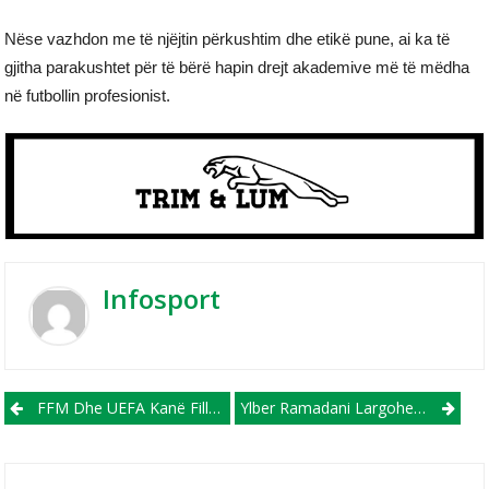
Nëse vazhdon me të njëjtin përkushtim dhe etikë pune, ai ka të
gjitha parakushtet për të bërë hapin drejt akademive më të mëdha
në futbollin profesionist.
Infosport
Post navigation
FFM Dhe UEFA Kanë Filluar Procesin E Zhvillimit Të Një Strategjie Të Re 5-Vjeçare!
Ylber Ramadani Largohet Nga Lecce, Transferohet Në Superligën Turke!