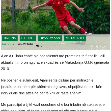
BALLINA
FUTBOLL
Futboll Vendor
ME TALENTËT
infosport
-
04/07/2026
0
Ajan Ajrullahu është një nga talentët më premtues të futbollit, i cili
aktualisht mbron ngjyrat e skuadrës së Makedonija GJ.P, gjenerata
2010.
Në pozitën e sulmuesit, Ajani është dalluar për instinktin e
jashtëzakonshëm për shënimin e golave, shpejtësinë, teknikën
individuale dhe aftësinë për të krijuar raste shënimi.
Me paraqitjet e tij të vazhdueshme dhe kontributin në sukseset e
ekipit shkupjan, ai është shndërruar në një nga lojtarët më të