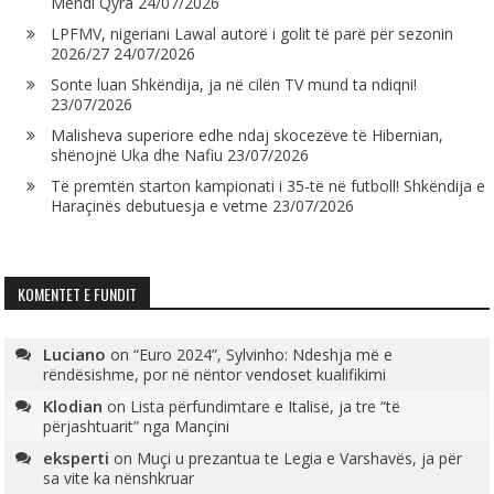
Mendi Qyra
24/07/2026
LPFMV, nigeriani Lawal autorë i golit të parë për sezonin
2026/27
24/07/2026
Sonte luan Shkëndija, ja në cilën TV mund ta ndiqni!
23/07/2026
Malisheva superiore edhe ndaj skocezëve të Hibernian,
shënojnë Uka dhe Nafiu
23/07/2026
Të premtën starton kampionati i 35-të në futboll! Shkëndija e
Haraçinës debutuesja e vetme
23/07/2026
KOMENTET E FUNDIT
Luciano
on
“Euro 2024”, Sylvinho: Ndeshja më e
rëndësishme, por në nëntor vendoset kualifikimi
Klodian
on
Lista përfundimtare e Italisë, ja tre “të
përjashtuarit” nga Mançini
eksperti
on
Muçi u prezantua te Legia e Varshavës, ja për
sa vite ka nënshkruar