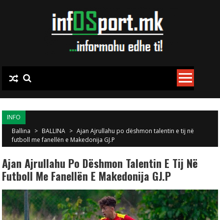
Skip to content
INFO
Ballina
>
BALLINA
>
Ajan Ajrullahu po dëshmon talentin e tij në
futboll me fanellën e Makedonija GJ.P
Ajan Ajrullahu Po Dëshmon Talentin E Tij Në
Futboll Me Fanellën E Makedonija GJ.P