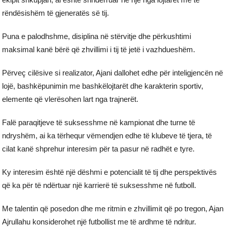
rëndësishëm të gjeneratës së tij.
Puna e palodhshme, disiplina në stërvitje dhe përkushtimi
maksimal kanë bërë që zhvillimi i tij të jetë i vazhdueshëm.
Përveç cilësive si realizator, Ajani dallohet edhe për inteligjencën në
lojë, bashkëpunimin me bashkëlojtarët dhe karakterin sportiv,
elemente që vlerësohen lart nga trajnerët.
Falë paraqitjeve të suksesshme në kampionat dhe turne të
ndryshëm, ai ka tërhequr vëmendjen edhe të klubeve të tjera, të
cilat kanë shprehur interesim për ta pasur në radhët e tyre.
Ky interesim është një dëshmi e potencialit të tij dhe perspektivës
që ka për të ndërtuar një karrierë të suksesshme në futboll.
Me talentin që posedon dhe me ritmin e zhvillimit që po tregon, Ajan
Ajrullahu konsiderohet një futbollist me të ardhme të ndritur.