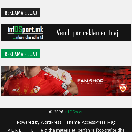
REKLAMA E JUAJ
REKLAMA E JUAJ
© 2026
infOSport
Powered by
WordPress
| Theme:
AccessPress Mag
V Ë R E J T J E – Të gjitha materialet, përfshirë fotografitë dhe