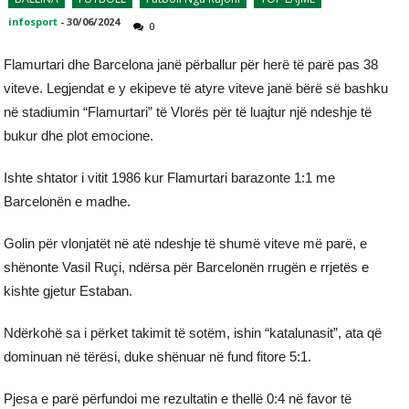
infosport
-
30/06/2024
0
Flamurtari dhe Barcelona janë përballur për herë të parë pas 38
viteve. Legjendat e y ekipeve të atyre viteve janë bërë së bashku
në stadiumin “Flamurtari” të Vlorës për të luajtur një ndeshje të
bukur dhe plot emocione.
Ishte shtator i vitit 1986 kur Flamurtari barazonte 1:1 me
Barcelonën e madhe.
Golin për vlonjatët në atë ndeshje të shumë viteve më parë, e
shënonte Vasil Ruçi, ndërsa për Barcelonën rrugën e rrjetës e
kishte gjetur Estaban.
Ndërkohë sa i përket takimit të sotëm, ishin “katalunasit”, ata që
dominuan në tërësi, duke shënuar në fund fitore 5:1.
Pjesa e parë përfundoi me rezultatin e thellë 0:4 në favor të