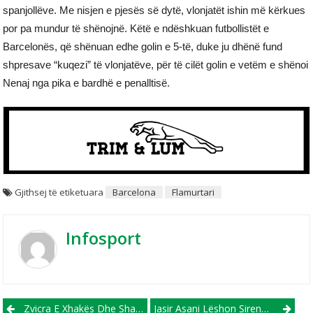
spanjollëve. Me nisjen e pjesës së dytë, vlonjatët ishin më kërkues
por pa mundur të shënojnë. Këtë e ndëshkuan futbollistët e
Barcelonës, që shënuan edhe golin e 5-të, duke ju dhënë fund
shpresave “kuqezi” të vlonjatëve, për të cilët golin e vetëm e shënoi
Nenaj nga pika e bardhë e penalltisë.
Gjithsej të etiketuara
Barcelona
Flamurtari
Infosport
Post navigation
Zvicra E Xhakës Dhe Shaqirit Çerekfinalistja E Parë Në Euro 2024
Jasir Asani Lëshon Sirenat Spanjolle (FOTO)