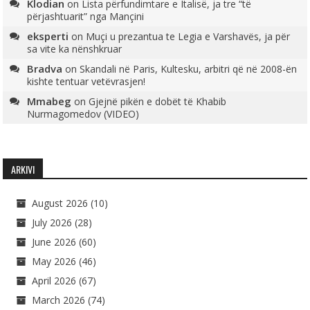
Klodian
on
Lista përfundimtare e Italisë, ja tre “të
përjashtuarit” nga Mançini
eksperti
on
Muçi u prezantua te Legia e Varshavës, ja për
sa vite ka nënshkruar
Bradva
on
Skandali në Paris, Kultesku, arbitri që në 2008-ën
kishte tentuar vetëvrasjen!
Mmabeg
on
Gjejnë pikën e dobët të Khabib
Nurmagomedov (VIDEO)
ARKIVI
August 2026
(10)
July 2026
(28)
June 2026
(60)
May 2026
(46)
April 2026
(67)
March 2026
(74)