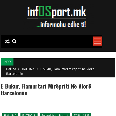
Skip to content
INFO
Ballina
>
BALLINA
>
E bukur, Flamurtari mirëpriti në Vlorë
Barcelonën
E Bukur, Flamurtari Mirëpriti Në Vlorë
Barcelonën
BALLINA
FUTBOLL
Futboll Nga Rajoni
TOP LAJME