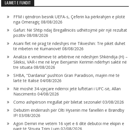
LAJMET E FUNDIT
FFM i qëndron besnik UEFA-s, Çeferin ka përkrahjen e plotë
nga Omeragiç
08/08/2026
Gafuri: Në Shtip ndaj Bregallnicës udhëtojmë për një rezultat
pozitiv
08/08/2026
Asani flet në prag të ndeshjes me Tikveshin: Tre pikët duhet
të mbeten në Kumanovë!
08/08/2026
Analiza e vendimeve të arbitrëve në ndeshjen Shkëndija (H) –
Sileksi, VAR-i me në krye Benjamin Kerimin ndërhyri saktë në
tre situata
08/08/2026
SHBA, “Dardania” pushton Gran Paradison, majën më të
lartë të Italisë
04/08/2026
Në moshë 34-vjeçare ndërroi jetë luftëtari i UFC-së, Allan
Nascimento
04/08/2026
Como ashpërson rregullat për biletat sezonale!
03/08/2026
Debutim ëndërrash për Olti Hysenin me fanellën e Brøndby
IF!
03/08/2026
Agon Demiri me vetëm 16 vjet e 6 ditë debutoi me ekipin e
parë të Struga Trim Lum
02/08/2026