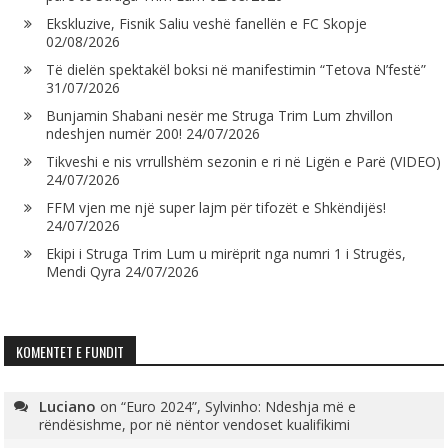
Ekskluzive, Fisnik Saliu veshë fanellën e FC Skopje
02/08/2026
Të dielën spektakël boksi në manifestimin “Tetova N’festë”
31/07/2026
Bunjamin Shabani nesër me Struga Trim Lum zhvillon
ndeshjen numër 200!
24/07/2026
Tikveshi e nis vrrullshëm sezonin e ri në Ligën e Parë (VIDEO)
24/07/2026
FFM vjen me një super lajm për tifozët e Shkëndijës!
24/07/2026
Ekipi i Struga Trim Lum u mirëprit nga numri 1 i Strugës,
Mendi Qyra
24/07/2026
KOMENTET E FUNDIT
Luciano
on
“Euro 2024”, Sylvinho: Ndeshja më e
rëndësishme, por në nëntor vendoset kualifikimi