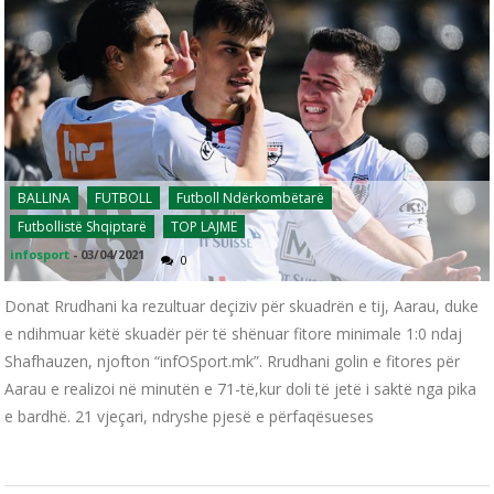
BALLINA
FUTBOLL
Futboll Ndërkombëtarë
Futbollistë Shqiptarë
TOP LAJME
infosport
-
03/04/2021
0
Donat Rrudhani ka rezultuar deçiziv për skuadrën e tij, Aarau, duke
e ndihmuar këtë skuadër për të shënuar fitore minimale 1:0 ndaj
Shafhauzen, njofton “infOSport.mk”. Rrudhani golin e fitores për
Aarau e realizoi në minutën e 71-të,kur doli të jetë i saktë nga pika
e bardhë. 21 vjeçari, ndryshe pjesë e përfaqësueses