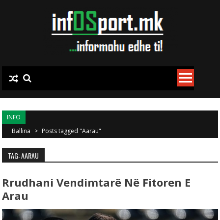
Skip to content
INFO
Ballina
>
Posts tagged "Aarau"
TAG: AARAU
Rrudhani Vendimtarë Në Fitoren E
Arau