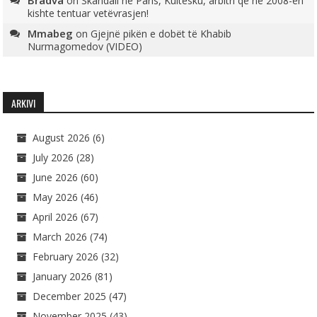
Bradva
on
Skandali në Paris, Kultesku, arbitri që në 2008-ën
kishte tentuar vetëvrasjen!
Mmabeg
on
Gjejnë pikën e dobët të Khabib
Nurmagomedov (VIDEO)
ARKIVI
August 2026
(6)
July 2026
(28)
June 2026
(60)
May 2026
(46)
April 2026
(67)
March 2026
(74)
February 2026
(32)
January 2026
(81)
December 2025
(47)
November 2025
(43)