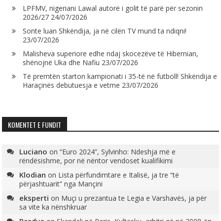
LPFMV, nigeriani Lawal autorë i golit të parë për sezonin
2026/27
24/07/2026
Sonte luan Shkëndija, ja në cilën TV mund ta ndiqni!
23/07/2026
Malisheva superiore edhe ndaj skocezëve të Hibernian,
shënojnë Uka dhe Nafiu
23/07/2026
Të premtën starton kampionati i 35-të në futboll! Shkëndija e
Haraçinës debutuesja e vetme
23/07/2026
KOMENTET E FUNDIT
Luciano
on
“Euro 2024”, Sylvinho: Ndeshja më e
rëndësishme, por në nëntor vendoset kualifikimi
Klodian
on
Lista përfundimtare e Italisë, ja tre “të
përjashtuarit” nga Mançini
eksperti
on
Muçi u prezantua te Legia e Varshavës, ja për
sa vite ka nënshkruar