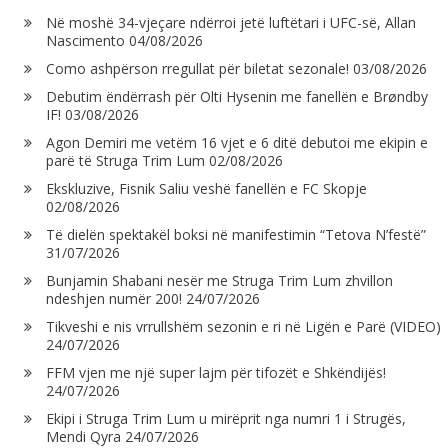
Në moshë 34-vjeçare ndërroi jetë luftëtari i UFC-së, Allan
Nascimento
04/08/2026
Como ashpërson rregullat për biletat sezonale!
03/08/2026
Debutim ëndërrash për Olti Hysenin me fanellën e Brøndby
IF!
03/08/2026
Agon Demiri me vetëm 16 vjet e 6 ditë debutoi me ekipin e
parë të Struga Trim Lum
02/08/2026
Ekskluzive, Fisnik Saliu veshë fanellën e FC Skopje
02/08/2026
Të dielën spektakël boksi në manifestimin “Tetova N’festë”
31/07/2026
Bunjamin Shabani nesër me Struga Trim Lum zhvillon
ndeshjen numër 200!
24/07/2026
Tikveshi e nis vrrullshëm sezonin e ri në Ligën e Parë (VIDEO)
24/07/2026
FFM vjen me një super lajm për tifozët e Shkëndijës!
24/07/2026
Ekipi i Struga Trim Lum u mirëprit nga numri 1 i Strugës,
Mendi Qyra
24/07/2026