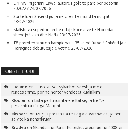
LPFMV, nigeriani Lawal autorë i golit të parë për sezonin
2026/27
24/07/2026
Sonte luan Shkëndija, ja në cilën TV mund ta ndiqni!
23/07/2026
Malisheva superiore edhe ndaj skocezëve të Hibernian,
shënojnë Uka dhe Nafiu
23/07/2026
Të premtën starton kampionati i 35-të në futboll! Shkëndija e
Haraçinës debutuesja e vetme
23/07/2026
KOMENTET E FUNDIT
Luciano
on
“Euro 2024”, Sylvinho: Ndeshja më e
rëndësishme, por në nëntor vendoset kualifikimi
Klodian
on
Lista përfundimtare e Italisë, ja tre “të
përjashtuarit” nga Mançini
eksperti
on
Muçi u prezantua te Legia e Varshavës, ja për
sa vite ka nënshkruar
Bradva
on
Skandali në Paris, Kultesku, arbitri që në 2008-ën