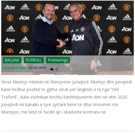
BALLINA
FUTBOLL
Premierliga
infosport.mk
-
25/01/2018
0
Hose Murinjo mbetet në Mançester Junajted. Murinjo dhe Junajtedi
kanë hedhur poshtë të gjitha zërat për largimin e tij nga “Old
Traford”, duke vazhduar kështu bashkëpunimin deri në vitin 2020.
Junajtedi në kanalin e tyre zyrtarë bënë të ditur rinovimin me
Murinjon, me këtë të fundit që i skadonte kontrata në