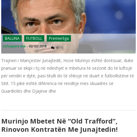
BALLINA
FUTBOLL
Premierliga
infosport.mk
-
02/02/2018
0
Trajneri i Mançester Junajtedit, Hose Murinjo është dorëzuar, duke
pranuar se ekipi i tij në ndeshjet e mbetura të sezonit do të luftojë
për vendin e dytë, pasi titulli do të shkojë në duart e futbollistëve të
Sitit. 15 pikë është diferenca në renditje mes skuadrës së
Guardiolës dhe Djajëve dhe
Murinjo Mbetet Në “Old Trafford”,
Rinovon Kontratën Me Junajtedin!