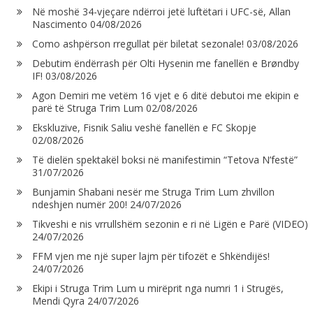
Në moshë 34-vjeçare ndërroi jetë luftëtari i UFC-së, Allan
Nascimento
04/08/2026
Como ashpërson rregullat për biletat sezonale!
03/08/2026
Debutim ëndërrash për Olti Hysenin me fanellën e Brøndby
IF!
03/08/2026
Agon Demiri me vetëm 16 vjet e 6 ditë debutoi me ekipin e
parë të Struga Trim Lum
02/08/2026
Ekskluzive, Fisnik Saliu veshë fanellën e FC Skopje
02/08/2026
Të dielën spektakël boksi në manifestimin “Tetova N’festë”
31/07/2026
Bunjamin Shabani nesër me Struga Trim Lum zhvillon
ndeshjen numër 200!
24/07/2026
Tikveshi e nis vrrullshëm sezonin e ri në Ligën e Parë (VIDEO)
24/07/2026
FFM vjen me një super lajm për tifozët e Shkëndijës!
24/07/2026
Ekipi i Struga Trim Lum u mirëprit nga numri 1 i Strugës,
Mendi Qyra
24/07/2026