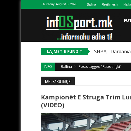
Skip to content
Thursday, August 6, 2026
Ballina
Rreth nesh
Na ko
FU
SHBA, “Dardania”
LAJMET E FUNDIT
INFO
Ballina
>
Posts tagged "Rabotniçki"
TAG: RABOTNIÇKI
Kampionët E Struga Trim L
(VIDEO)