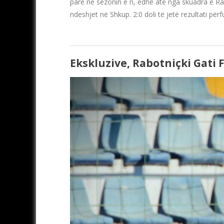
parë në sezonin e ri, edhe atë nga skuadra e Rab
ndeshjet në Shkup. 2:0 doli të jetë rezultati për
Ekskluzive, Rabotniçki Gati 