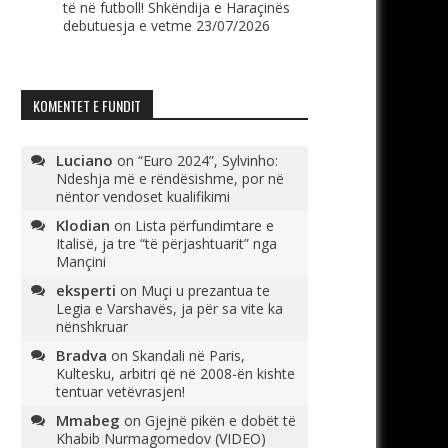
të në futboll! Shkëndija e Haraçinës
debutuesja e vetme
23/07/2026
KOMENTET E FUNDIT
Luciano
on
“Euro 2024”, Sylvinho:
Ndeshja më e rëndësishme, por në
nëntor vendoset kualifikimi
Klodian
on
Lista përfundimtare e
Italisë, ja tre “të përjashtuarit” nga
Mançini
eksperti
on
Muçi u prezantua te
Legia e Varshavës, ja për sa vite ka
nënshkruar
Bradva
on
Skandali në Paris,
Kultesku, arbitri që në 2008-ën kishte
tentuar vetëvrasjen!
Mmabeg
on
Gjejnë pikën e dobët të
Khabib Nurmagomedov (VIDEO)