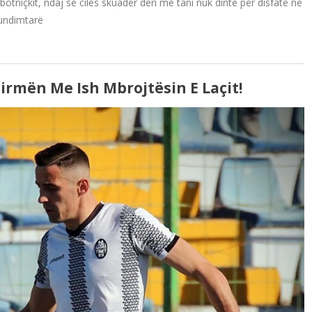
otniçkit, ndaj së cilës skuadër deri më tani nuk dinte për disfatë në
fundimtarë
Firmën Me Ish Mbrojtësin E Laçit!