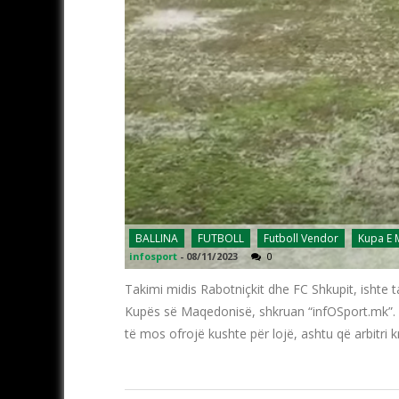
BALLINA
FUTBOLL
Futboll Vendor
Kupa E
infosport
-
08/11/2023
0
Takimi midis Rabotniçkit dhe FC Shkupit, ishte t
Kupës së Maqedonisë, shkruan “infOSport.mk”. 
të mos ofrojë kushte për lojë, ashtu që arbitri