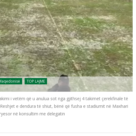
 Maqedonisë
TOP LAJME
akimi i vetëm që u anulua sot nga gjithsej 4 takimet çerekfinale të
Reshjet e dendura të shiut, bënë që fusha e stadiumit në Maxhari
 kryesor në konsultim me delegatin