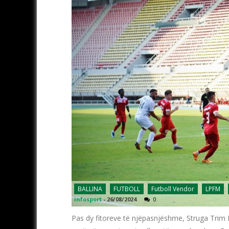
BALLINA
FUTBOLL
Futboll Vendor
LPFM
infosport
-
26/08/2024
0
Pas dy fitoreve të njëpasnjëshme, Struga Trim 