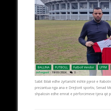
BALLINA
FUTBOLL
Futboll Vendor
LPFM
infosport
-
19/01/2024
0
Sabit Bilali edhe zyrtarisht është pjesë e Rabotn
prezantua nga ana e Drejtorit sportiv, Senad Mum
shpalosin edhe emrat e përforcimeve tjera që pri