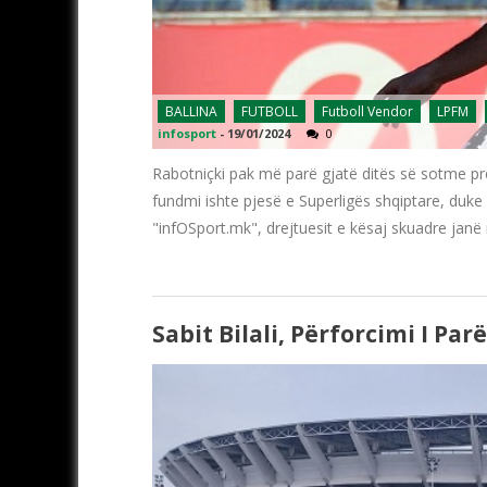
BALLINA
FUTBOLL
Futboll Vendor
LPFM
infosport
-
19/01/2024
0
Rabotniçki pak më parë gjatë ditës së sotme preza
fundmi ishte pjesë e Superligës shqiptare, duke
"infOSport.mk", drejtuesit e kësaj skuadre janë 
Sabit Bilali, Përforcimi I Par