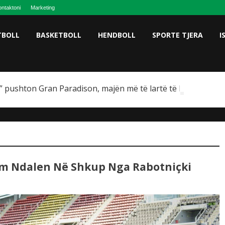
ntaktoni
Marketing
TBOLL
BASKETBOLL
HENDBOLL
SPORTE TJERA
I
 pushton Gran Paradison, majën më të lartë të Italisë
um Ndalen Në Shkup Nga Rabotniçki