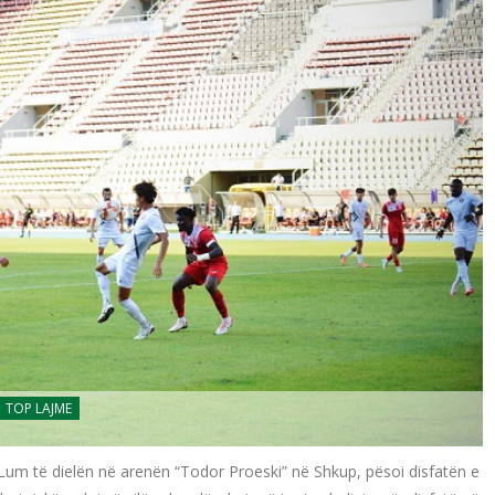
TOP LAJME
Lum të dielën në arenën “Todor Proeski” në Shkup, pësoi disfatën e