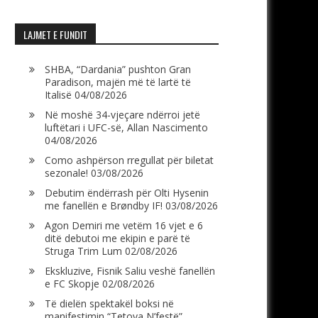
LAJMET E FUNDIT
SHBA, “Dardania” pushton Gran
Paradison, majën më të lartë të
Italisë
04/08/2026
Në moshë 34-vjeçare ndërroi jetë
luftëtari i UFC-së, Allan Nascimento
04/08/2026
Como ashpërson rregullat për biletat
sezonale!
03/08/2026
Debutim ëndërrash për Olti Hysenin
me fanellën e Brøndby IF!
03/08/2026
Agon Demiri me vetëm 16 vjet e 6
ditë debutoi me ekipin e parë të
Struga Trim Lum
02/08/2026
Ekskluzive, Fisnik Saliu veshë fanellën
e FC Skopje
02/08/2026
Të dielën spektakël boksi në
manifestimin “Tetova N’festë”