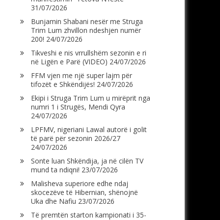
31/07/2026
Bunjamin Shabani nesër me Struga
Trim Lum zhvillon ndeshjen numër
200!
24/07/2026
Tikveshi e nis vrrullshëm sezonin e ri
në Ligën e Parë (VIDEO)
24/07/2026
FFM vjen me një super lajm për
tifozët e Shkëndijës!
24/07/2026
Ekipi i Struga Trim Lum u mirëprit nga
numri 1 i Strugës, Mendi Qyra
24/07/2026
LPFMV, nigeriani Lawal autorë i golit
të parë për sezonin 2026/27
24/07/2026
Sonte luan Shkëndija, ja në cilën TV
mund ta ndiqni!
23/07/2026
Malisheva superiore edhe ndaj
skocezëve të Hibernian, shënojnë
Uka dhe Nafiu
23/07/2026
Të premtën starton kampionati i 35-