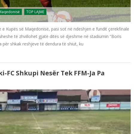
 Maqedonisë
TOP LAJME
e e Kupës së Maqedonisë, pasi sot në ndeshjen e fundit çerekfinale
 duheshe të zhvillohet gjatë ditës së djeshme në stadiumin “Boris
a për shkak reshjeve të dendura të shiut, ku
i-FC Shkupi Nesër Tek FFM-Ja Pa