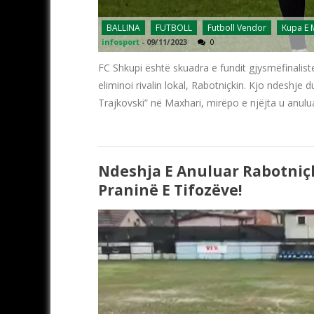
BALLINA
FUTBOLL
Futboll Vendor
Kupa E
infosport
-
09/11/2023
0
FC Shkupi është skuadra e fundit gjysmëfinalist
eliminoi rivalin lokal, Rabotniçkin. Kjo ndeshje
Trajkovski” në Maxhari, mirëpo e njëjta u anulu
Ndeshja E Anuluar Rabotniçk
Praninë E Tifozëve!