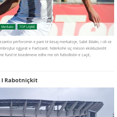
Merkato
TOP LAJME
ntoi përforcimin e parë të kësaj merkatoje, Sabit Bilalin, i cili së
 mbrojtur ngjyrat e Partizanit. Ndërkohë siç mëson ekskluzivisht
në fund të bisedimeve edhe me ish futbollistin e Laçit,
ë I Rabotniçkit