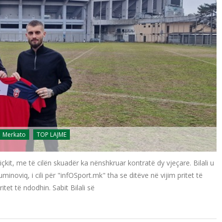
Merkato
TOP LAJME
içkit, me të cilën skuadër ka nënshkruar kontratë dy vjeçare. Bilali u
inoviq, i cili për "infOSport.mk" tha se ditëve në vijim pritet të
tet të ndodhin. Sabit Bilali së