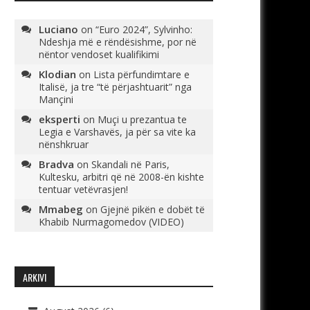
Luciano
on
“Euro 2024”, Sylvinho:
Ndeshja më e rëndësishme, por në
nëntor vendoset kualifikimi
Klodian
on
Lista përfundimtare e
Italisë, ja tre “të përjashtuarit” nga
Mançini
eksperti
on
Muçi u prezantua te
Legia e Varshavës, ja për sa vite ka
nënshkruar
Bradva
on
Skandali në Paris,
Kultesku, arbitri që në 2008-ën kishte
tentuar vetëvrasjen!
Mmabeg
on
Gjejnë pikën e dobët të
Khabib Nurmagomedov (VIDEO)
ARKIVI