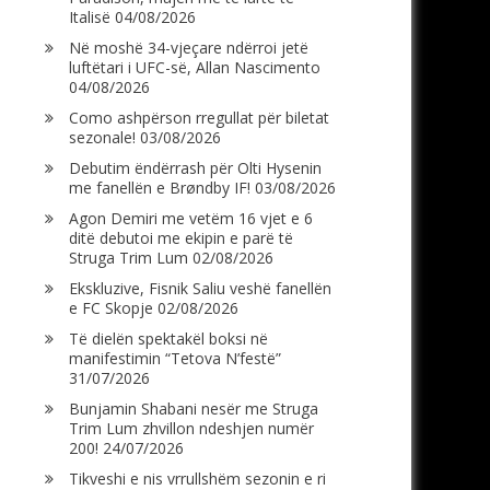
Italisë
04/08/2026
Në moshë 34-vjeçare ndërroi jetë
luftëtari i UFC-së, Allan Nascimento
04/08/2026
Como ashpërson rregullat për biletat
sezonale!
03/08/2026
Debutim ëndërrash për Olti Hysenin
me fanellën e Brøndby IF!
03/08/2026
Agon Demiri me vetëm 16 vjet e 6
ditë debutoi me ekipin e parë të
Struga Trim Lum
02/08/2026
Ekskluzive, Fisnik Saliu veshë fanellën
e FC Skopje
02/08/2026
Të dielën spektakël boksi në
manifestimin “Tetova N’festë”
31/07/2026
Bunjamin Shabani nesër me Struga
Trim Lum zhvillon ndeshjen numër
200!
24/07/2026
Tikveshi e nis vrrullshëm sezonin e ri