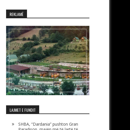
REKLAMË
LAJMET E FUNDIT
SHBA, “Dardania” pushton Gran
Paradison, majën më të lartë të