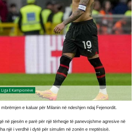
Liga E Kampionëve
v mbrëmjen e kaluar për Milanin në ndeshjen ndaj Fejenordit.
që në pjesën e parë për një tërheqje të panevojshme agresive në
a një i verdhë i dytë për simulim në zonën e rreptësisë.