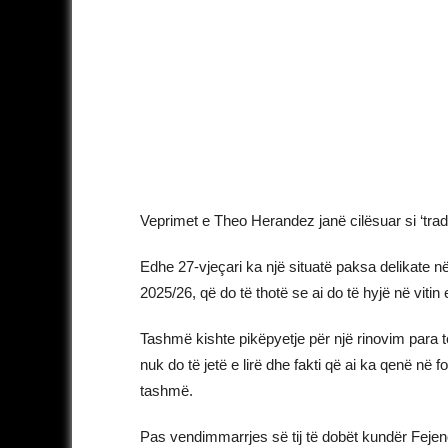
Veprimet e Theo Herandez janë cilësuar si ‘tradh
Edhe 27-vjeçari ka një situatë paksa delikate në
2025/26, që do të thotë se ai do të hyjë në vitin e
Tashmë kishte pikëpyetje për një rinovim para
nuk do të jetë e lirë dhe fakti që ai ka qenë në
tashmë.
Pas vendimmarrjes së tij të dobët kundër Feje