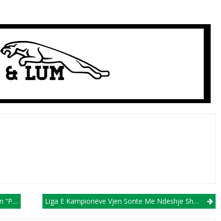
n Tutje!
Liga E Kampionëve Vjen Sonte Me Ndeshje Shumë Të Zjarrta, E Gjithë Vëmendja Në Madrid