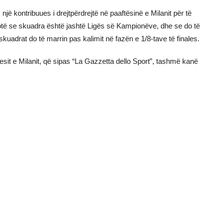
ë kontribuues i drejtpërdrejtë në paaftësinë e Milanit për të
hotë se skuadra është jashtë Ligës së Kampionëve, dhe se do të
kuadrat do të marrin pas kalimit në fazën e 1/8-tave të finales.
uesit e Milanit, që sipas “La Gazzetta dello Sport”, tashmë kanë