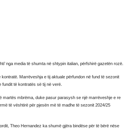
ti’ nga media të shumta në shtypin italian, përfshirë gazetën rozë.
 kontratë. Marrëveshja e tij aktuale përfundon në fund të sezonit
 fundit të kontratës së tij në verë.
 të martës mbrëma, duke pasur parasysh se një marrëveshje e re
 formë të vështirë për pjesën më të madhe të sezonit 2024/25
nordit, Theo Hernandez ka shumë gjëra bindëse për të bërë nëse