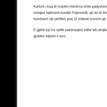
Kartoni i kuq të martën mbrëma ishte padyshim nj
mbajtur epërsinë kundër Fejenordit, që do të t
humbasë një përfitim prej 11 milionë eurosh që s
E gjithë kjo ka sjellë pakënaqësi edhe tek drejt
gjobitur lojtarin e tyre.