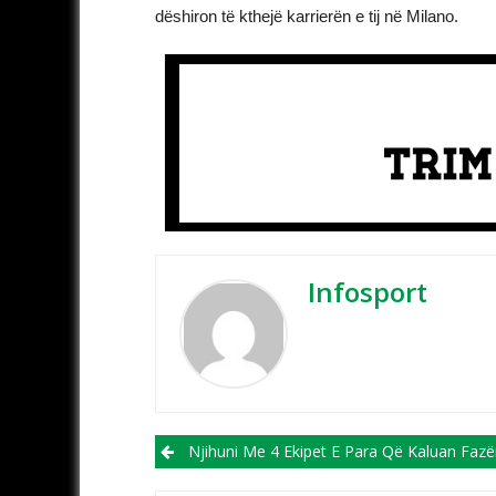
dëshiron të kthejë karrierën e tij në Milano.
Infosport
Post navigation
Njihuni Me 4 Ekipet E Para Që Kaluan Fazën “play-Off” Dhe Me Kë Mund Të Përballe