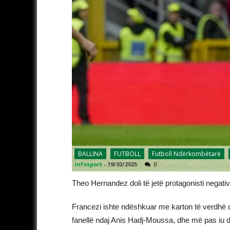
BALLINA
FUTBOLL
Futboll Ndërkombëtarë
infosport
-
19/02/2025
0
Theo Hernandez doli të jetë protagonisti negati
Francezi ishte ndëshkuar me karton të verdhë 
fanellë ndaj Anis Hadj-Moussa, dhe më pas iu dh