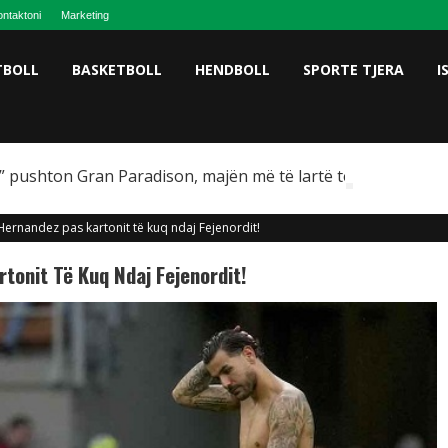
ntaktoni
Marketing
TBOLL
BASKETBOLL
HENDBOLL
SPORTE TJERA
I
 pushton Gran Paradison, majën më të lartë të Italisë
Hernandez pas kartonit të kuq ndaj Fejenordit!
tonit Të Kuq Ndaj Fejenordit!