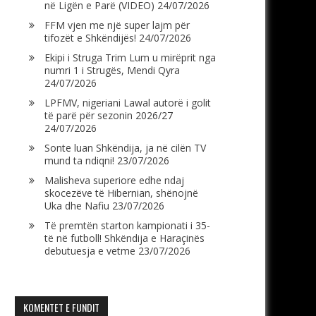
në Ligën e Parë (VIDEO)
24/07/2026
FFM vjen me një super lajm për
tifozët e Shkëndijës!
24/07/2026
Ekipi i Struga Trim Lum u mirëprit nga
numri 1 i Strugës, Mendi Qyra
24/07/2026
LPFMV, nigeriani Lawal autorë i golit
të parë për sezonin 2026/27
24/07/2026
Sonte luan Shkëndija, ja në cilën TV
mund ta ndiqni!
23/07/2026
Malisheva superiore edhe ndaj
skocezëve të Hibernian, shënojnë
Uka dhe Nafiu
23/07/2026
Të premtën starton kampionati i 35-
të në futboll! Shkëndija e Haraçinës
debutuesja e vetme
23/07/2026
KOMENTET E FUNDIT