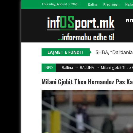
Skip to content
Thursday, August 6, 2026
Ballina
Rreth nesh
Na ko
FU
SHBA, “Dardania”
LAJMET E FUNDIT
INFO
Ballina
>
BALLINA
>
Milani gjobit Theo 
Milani Gjobit Theo Hernandez Pas Kar