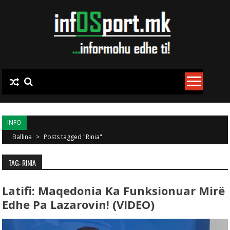
Skip to content
INFO
Ballina
>
Posts tagged "Rinia"
TAG: RINIA
Latifi: Maqedonia Ka Funksionuar Mirë
Edhe Pa Lazarovin! (VIDEO)