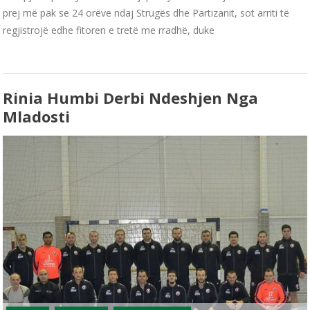
prej më pak se 24 orëve ndaj Strugës dhe Partizanit, sot arriti të
regjistrojë edhe fitoren e tretë me rradhë, duke
Rinia Humbi Derbi Ndeshjen Nga
Mladosti