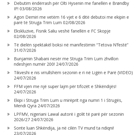
Debutim ëndërrash për Olti Hysenin me fanellën e Brøndby
IF!
03/08/2026
Agon Demiri me vetëm 16 vjet e 6 ditë debutoi me ekipin e
parë të Struga Trim Lum
02/08/2026
Ekskluzive, Fisnik Saliu veshë fanellën e FC Skopje
02/08/2026
Të dielën spektakël boksi në manifestimin “Tetova N’festë”
31/07/2026
Bunjamin Shabani nesër me Struga Trim Lum zhvillon
ndeshjen numër 200!
24/07/2026
Tikveshi e nis vrrullshëm sezonin e ri në Ligën e Parë (VIDEO)
24/07/2026
FFM vjen me një super lajm për tifozët e Shkëndijës!
24/07/2026
Ekipi i Struga Trim Lum u mirëprit nga numri 1 i Strugës,
Mendi Qyra
24/07/2026
LPFMV, nigeriani Lawal autorë i golit të parë për sezonin
2026/27
24/07/2026
Sonte luan Shkëndija, ja në cilën TV mund ta ndiqni!
23/07/2026