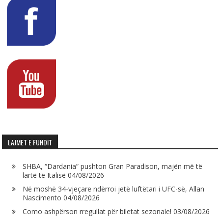
LAJMET E FUNDIT
SHBA, “Dardania” pushton Gran Paradison, majën më të
lartë të Italisë
04/08/2026
Në moshë 34-vjeçare ndërroi jetë luftëtari i UFC-së, Allan
Nascimento
04/08/2026
Como ashpërson rregullat për biletat sezonale!
03/08/2026