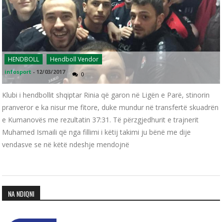
HENDBOLL
Hendboll Vendor
infosport
-
12/03/2017
0
Klubi i hendbollit shqiptar Rinia që garon në Ligën e Parë, stinorin
pranveror e ka nisur me fitore, duke mundur në transfertë skuadrën
e Kumanovës me rezultatin 37:31. Të përzgjedhurit e trajnerit
Muhamed Ismaili që nga fillimi i këtij takimi ju bënë me dije
vendasve se në këtë ndeshje mendojnë
NA NDIQNI