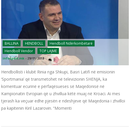
BALLINA
HENDBOLL
Hendboll Ndërkombëtarë
Hendboll Vendor
TOP LAJME
infosport.mk
-
29/01/2018
0
Hendbollisti i klubit Rinia nga Shkupi, Basri Latifi në emisionin
‘Sportmania’ që transmetohet në televizionin SHENJA, ka
komentuar ecurinë e përfaqësueses së Maqedonisë në
Kampionatin Evropian që u zhvillua këtë muaj në Kroaci. Ai mes
tjerash ka veçuar edhe pjesën e ndeshjeve që Maqedonia i zhvilloi
pa kapitenin Kiril Lazarovin. “Momenti