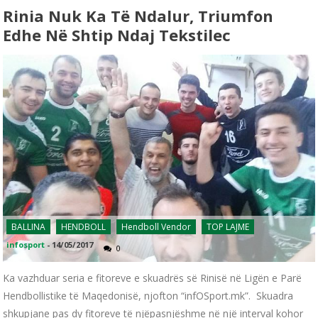
Rinia Nuk Ka Të Ndalur, Triumfon
Edhe Në Shtip Ndaj Tekstilec
BALLINA
HENDBOLL
Hendboll Vendor
TOP LAJME
infosport
-
14/05/2017
0
Ka vazhduar seria e fitoreve e skuadrës së Rinisë në Ligën e Parë
Hendbollistike të Maqedonisë, njofton “infOSport.mk”. Skuadra
shkupjane pas dy fitoreve të njëpasnjëshme në një interval kohor