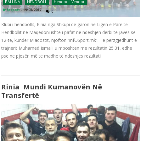
BALLINA
HENDBOLL
Hendboll Vendor
infosport
-
19/03/2017
0
Klubi i hendbollit, Rinia nga Shkupi që garon në Ligën e Parë të
Hendbollit në Maqedoni ishte i pafat në ndeshjen derbi të javës së
12-të, kundër Mladostit, njofton “infOSport.mk”. Të përzgjedhurit e
trajnerit Muhamed Ismaili u mposhtën me rezultatin 25:31, edhe
pse në pjesën më të madhe të ndeshjes rezultati
Rinia Mundi Kumanovën Në
Transfertë