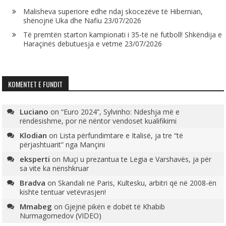
Malisheva superiore edhe ndaj skocezëve të Hibernian,
shënojnë Uka dhe Nafiu
23/07/2026
Të premtën starton kampionati i 35-të në futboll! Shkëndija e
Haraçinës debutuesja e vetme
23/07/2026
KOMENTET E FUNDIT
Luciano
on
“Euro 2024”, Sylvinho: Ndeshja më e
rëndësishme, por në nëntor vendoset kualifikimi
Klodian
on
Lista përfundimtare e Italisë, ja tre “të
përjashtuarit” nga Mançini
eksperti
on
Muçi u prezantua te Legia e Varshavës, ja për
sa vite ka nënshkruar
Bradva
on
Skandali në Paris, Kultesku, arbitri që në 2008-ën
kishte tentuar vetëvrasjen!
Mmabeg
on
Gjejnë pikën e dobët të Khabib
Nurmagomedov (VIDEO)